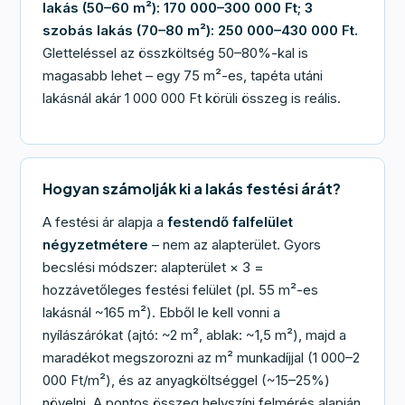
lakás (50–60 m²): 170 000–300 000 Ft; 3
szobás lakás (70–80 m²): 250 000–430 000 Ft.
Gletteléssel az összköltség 50–80%-kal is
magasabb lehet – egy 75 m²-es, tapéta utáni
lakásnál akár 1 000 000 Ft körüli összeg is reális.
Hogyan számolják ki a lakás festési árát?
A festési ár alapja a
festendő falfelület
négyzetmétere
– nem az alapterület. Gyors
becslési módszer: alapterület × 3 =
hozzávetőleges festési felület (pl. 55 m²-es
lakásnál ~165 m²). Ebből le kell vonni a
nyílászárókat (ajtó: ~2 m², ablak: ~1,5 m²), majd a
maradékot megszorozni az m² munkadíjjal (1 000–2
000 Ft/m²), és az anyagköltséggel (~15–25%)
növelni. A pontos összeg helyszíni felmérés alapján