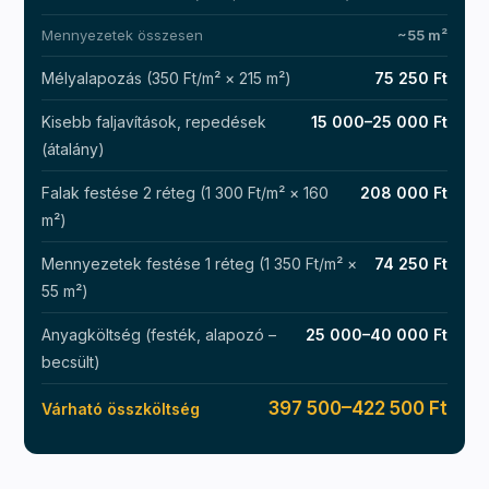
Mennyezetek összesen
~55 m²
Mélyalapozás (350 Ft/m² × 215 m²)
75 250 Ft
Kisebb faljavítások, repedések
15 000–25 000 Ft
(átalány)
Falak festése 2 réteg (1 300 Ft/m² × 160
208 000 Ft
m²)
Mennyezetek festése 1 réteg (1 350 Ft/m² ×
74 250 Ft
55 m²)
Anyagköltség (festék, alapozó –
25 000–40 000 Ft
becsült)
397 500–422 500 Ft
Várható összköltség