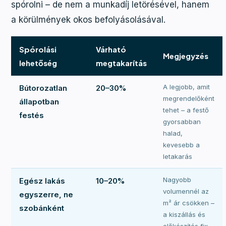
spórolni – de nem a munkadíj letörésével, hanem
a körülmények okos befolyásolásával.
Spórolási
Várható
Megjegyzés
lehetőség
megtakarítás
A legjobb, amit
Bútorozatlan
20–30%
megrendelőként
állapotban
tehet – a festő
festés
gyorsabban
halad,
kevesebb a
letakarás
Nagyobb
Egész lakás
10–20%
volumennél az
egyszerre, ne
m² ár csökken –
szobánként
a kiszállás és