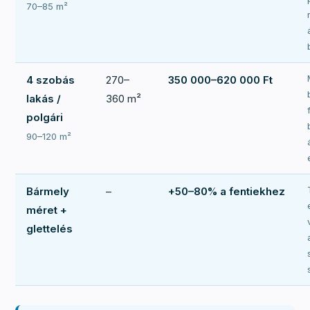
70–85 m²
4 szobás
270–
350 000–620 000 Ft
lakás /
360 m²
polgári
90–120 m²
Bármely
–
+50–80% a fentiekhez
méret +
glettelés