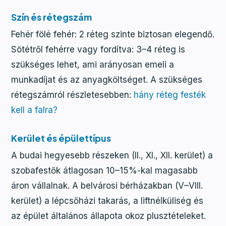
Szín és rétegszám
Fehér fölé fehér: 2 réteg szinte biztosan elegendő.
Sötétről fehérre vagy fordítva: 3–4 réteg is
szükséges lehet, ami arányosan emeli a
munkadíjat és az anyagköltséget. A szükséges
rétegszámról részletesebben:
hány réteg festék
kell a falra?
Kerület és épülettípus
A budai hegyesebb részeken (II., XI., XII. kerület) a
szobafestők átlagosan 10–15%-kal magasabb
áron vállalnak. A belvárosi bérházakban (V–VIII.
kerület) a lépcsőházi takarás, a liftnélküliség és
az épület általános állapota okoz plusztételeket.