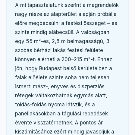
A mi tapasztalatunk szerint a megrendelők
nagy része az alapterület alapján próbálja
előre megbecsülni a festési összeget – és
szinte mindig alábecsüli. A valóságban
egy 55 m²-es, 2,8 m belmagasságú, 3
szobás bérházi lakás festési felülete
könnyen elérheti a 200–215 m²-t. Ehhez
jön, hogy Budapest belső kerületeiben a
falak előélete szinte soha nem teljesen
ismert: mész-, enyves és diszperziós
rétegek váltakozhatnak egymás alatt,
toldás-foldás nyoma látszik, és a
panellakásokban a tágulási repedések
évente visszatérhetnek. A pontos ár
kiszámításához ezért mindig javasoljuk a