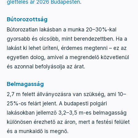
glettelés ár 2026 Budapesten
.
Bútorozottság
Bútorozatlan lakásban a munka 20–30%-kal
gyorsabb és olcsóbb, mint berendezettben. Ha a
lakást ki lehet üríteni, érdemes megtenni – ez az
egyetlen dolog, amivel a megrendelő közvetlenül
és azonnal befolyásolja az árat.
Belmagasság
2,7 m felett állványozásra van szükség, ami 10–
25%-os felárt jelent. A budapesti polgári
lakásokban jellemző 3,2–3,5 m-es belmagasság
különösen érezhető az áron, mert a festési felület
és a munkaidő is megnő.