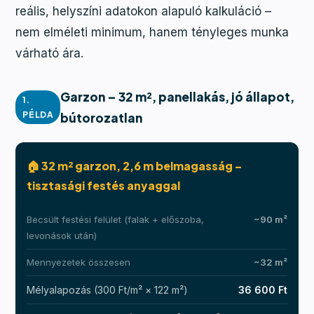
reális, helyszíni adatokon alapuló kalkuláció –
nem elméleti minimum, hanem tényleges munka
várható ára.
Garzon – 32 m², panellakás, jó állapot,
1.
PÉLDA
bútorozatlan
🏠 32 m² garzon, 2,6 m belmagasság –
tisztasági festés anyaggal
Becsült festési felület (falak + előszoba,
~90 m²
levonások után)
Mennyezetek összesen
~32 m²
Mélyalapozás (300 Ft/m² × 122 m²)
36 600 Ft