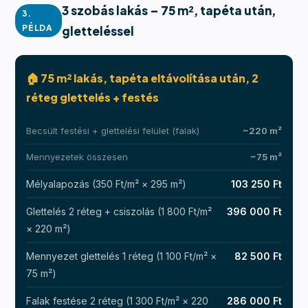
3 szobás lakás – 75 m², tapéta után,
3.
PÉLDA
gletteléssel
🏠 75 m² lakás, tapéta eltávolítása után, 2
réteg glettelés + festés
Becsült festési + glettelési felület (falak)
~220 m²
Mennyezetek összesen
~75 m²
Mélyalapozás (350 Ft/m² × 295 m²)
103 250 Ft
Glettelés 2 réteg + csiszolás (1 800 Ft/m²
396 000 Ft
× 220 m²)
Mennyezet glettelés 1 réteg (1 100 Ft/m² ×
82 500 Ft
75 m²)
Falak festése 2 réteg (1 300 Ft/m² × 220
286 000 Ft