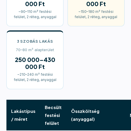
000 Ft
000 Ft
~90–110 m² festési
~150–180 m² festési
felület, 2 réteg, anyaggal
felület, 2 réteg, anyaggal
3 SZOBÁS LAKÁS
70–80 m² alapterület
250 000–430
000 Ft
~210–240 m² festési
felület, 2 réteg, anyaggal
Becsült
Lakástípus
Összköltség
festési
/ méret
(anyaggal)
felület