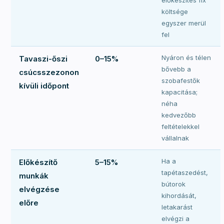
előkészítés fix
költsége
egyszer merül
fel
Nyáron és télen
Tavaszi-őszi
0–15%
bővebb a
csúcsszezonon
szobafestők
kívüli időpont
kapacitása;
néha
kedvezőbb
feltételekkel
vállalnak
Ha a
Előkészítő
5–15%
tapétaszedést,
munkák
bútorok
elvégzése
kihordását,
előre
letakarást
elvégzi a