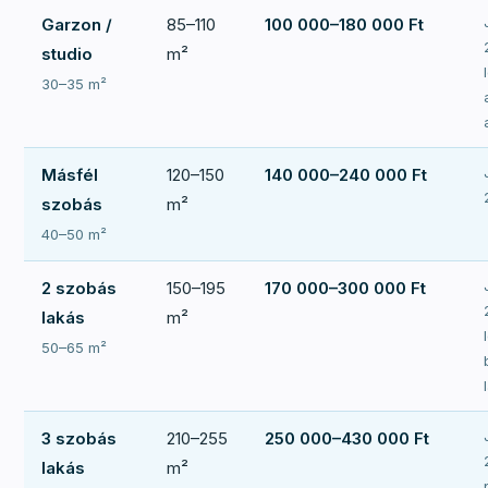
Garzon /
85–110
100 000–180 000 Ft
studio
m²
30–35 m²
Másfél
120–150
140 000–240 000 Ft
szobás
m²
40–50 m²
2 szobás
150–195
170 000–300 000 Ft
lakás
m²
50–65 m²
3 szobás
210–255
250 000–430 000 Ft
lakás
m²