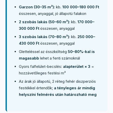
Garzon (30–35 m²):
kb.
100 000–180 000 Ft
összesen, anyaggal, jó állapotú falakon
2 szobás lakás (50–60 m²):
kb.
170 000–
300 000 Ft
összesen, anyaggal
3 szobás lakás (70–80 m²):
kb.
250 000–
430 000 Ft
összesen, anyaggal
Gletteléssel az összköltség
50–80%-kal is
magasabb
lehet a fenti számoknál
Gyors falfelület-becslés:
alapterület × 3
=
hozzávetőleges festési m²
Az árak jó állapotú, 2 réteg fehér diszperziós
festékkel értendők;
a tényleges ár mindig
helyszíni felmérés után határozható meg