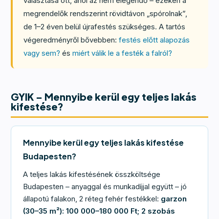
választása ott, ahol az nem elegendő – ezeken a
megrendelők rendszerint rövidtávon „spórolnak”,
de 1–2 éven belül újrafestés szükséges. A tartós
végeredményről bővebben:
festés előtt alapozás
vagy sem?
és
miért válik le a festék a falról?
GYIK – Mennyibe kerül egy teljes lakás
kifestése?
Mennyibe kerül egy teljes lakás kifestése
Budapesten?
A teljes lakás kifestésének összköltsége
Budapesten – anyaggal és munkadíjjal együtt – jó
állapotú falakon, 2 réteg fehér festékkel:
garzon
(30–35 m²): 100 000–180 000 Ft; 2 szobás