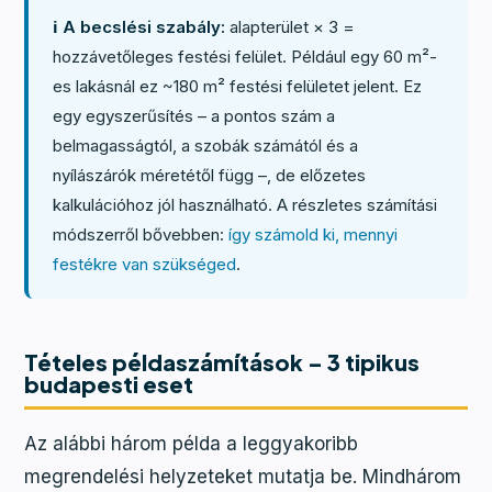
ℹ️ A becslési szabály:
alapterület × 3 =
hozzávetőleges festési felület. Például egy 60 m²-
es lakásnál ez ~180 m² festési felületet jelent. Ez
egy egyszerűsítés – a pontos szám a
belmagasságtól, a szobák számától és a
nyílászárók méretétől függ –, de előzetes
kalkulációhoz jól használható. A részletes számítási
módszerről bővebben:
így számold ki, mennyi
festékre van szükséged
.
Tételes példaszámítások – 3 tipikus
budapesti eset
Az alábbi három példa a leggyakoribb
megrendelési helyzeteket mutatja be. Mindhárom