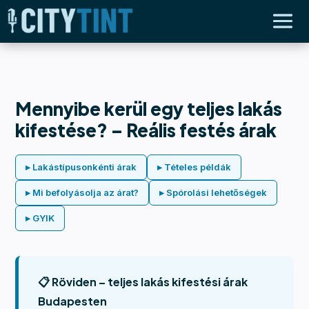
Mennyibe kerül egy teljes lakás
kifestése? – Reális festés árak
▸ Lakástípusonkénti árak
▸ Tételes példák
▸ Mi befolyásolja az árat?
▸ Spórolási lehetőségek
▸ GYIK
📋 Röviden – teljes lakás kifestési árak
Budapesten