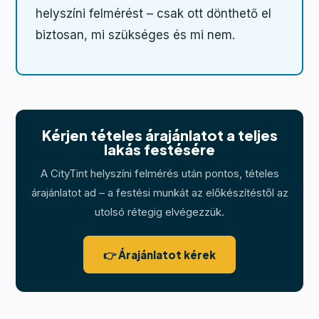
helyszíni felmérést – csak ott dönthető el
biztosan, mi szükséges és mi nem.
Kérjen tételes árajánlatot a teljes
lakás festésére
A CityTint helyszíni felmérés után pontos, tételes
árajánlatot ad – a festési munkát az előkészítéstől az
utolsó rétegig elvégezzük.
👉 Árajánlatot kérek