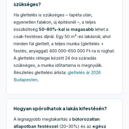
szükséges?
Ha glettelés is szükséges – tapéta után,
egyenetlen falakon, új építésnél –, a teljes
összköltség
50–80%-kal is magasabb
lehet a
csak-festéses díjnál. Egy 50 m²-es lakásnál, ahol
minden fal glettelt, a teljes munka (glettelés +
festés, anyaggal) 400 000–650 000 Ft-ra is rúghat.
A glettelés rétegei között 24 óra száradás
szükséges, a munka időtartama is megnyúlik.
Részletes glettelési árlista:
glettelés ár 2026
Budapesten
.
Hogyan spórolhatok a lakás kifestésén?
A legnagyobb megtakarítás a
bútorozatlan
állapotban festéssel
(20–30%) és az
egész