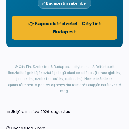
✅ Budapesti szakember
👉 Kapcsolatfelvétel – CityTint
Budapest
© CityTint Szobafestő Budapest – citytint.hu | A feltüntetett
összköltségek tájékoztató jellegű piaci becslések (forrás: qjob.hu,
joszaki.hu, szobafestes1.hu, daibau.hu). Nem minősülnek
ajánlattételnek. A pontos díj helyszíni felmérés alapján határozható
meg.
📅 Utoljára frissítve: 2026. augusztus
🕐 Olvasási idő: 7 perc