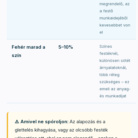
megrendelő, az
a festő
munkaidejéből
kevesebbet von
el
Színes
Fehér marad a
5–10%
festéknél,
szín
különösen sötét
árnyalatoknál,
több réteg
szükséges – ez
emeli az anyag-
és munkadíjat
⚠️ Amivel ne spóroljon:
Az alapozás és a
glettelés kihagyása, vagy az olcsóbb festék