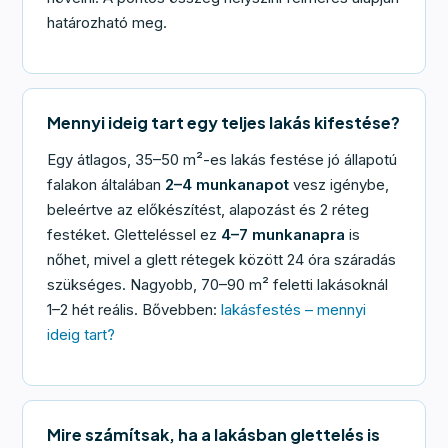
határozható meg.
Mennyi ideig tart egy teljes lakás kifestése?
Egy átlagos, 35–50 m²-es lakás festése jó állapotú
falakon általában
2–4 munkanapot
vesz igénybe,
beleértve az előkészítést, alapozást és 2 réteg
festéket. Gletteléssel ez
4–7 munkanapra
is
nőhet, mivel a glett rétegek között 24 óra száradás
szükséges. Nagyobb, 70–90 m² feletti lakásoknál
1–2 hét reális. Bővebben:
lakásfestés – mennyi
ideig tart?
Mire számítsak, ha a lakásban glettelés is