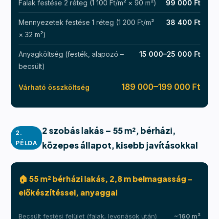
Falak festése 2 réteg (1 100 Ft/m² × 90 m²)
99 000 Ft
Mennyezetek festése 1 réteg (1 200 Ft/m²
38 400 Ft
× 32 m²)
Anyagköltség (festék, alapozó –
15 000–25 000 Ft
becsült)
189 000–199 000 Ft
Várható összköltség
2 szobás lakás – 55 m², bérházi,
2.
PÉLDA
közepes állapot, kisebb javításokkal
🏠 55 m² bérházi lakás, 2,8 m belmagasság –
előkészítéssel, anyaggal
Becsült festési felület (falak, levonások után)
~160 m²