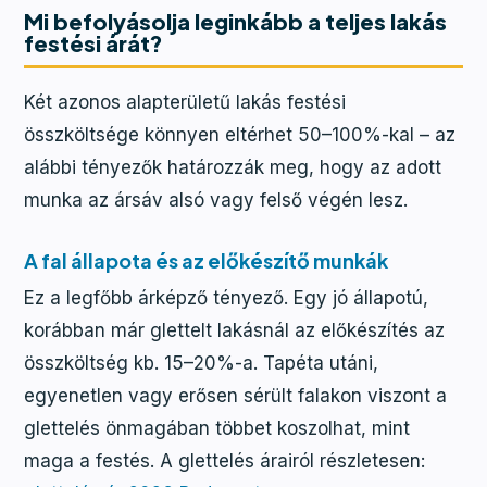
Mi befolyásolja leginkább a teljes lakás
festési árát?
Két azonos alapterületű lakás festési
összköltsége könnyen eltérhet 50–100%-kal – az
alábbi tényezők határozzák meg, hogy az adott
munka az ársáv alsó vagy felső végén lesz.
A fal állapota és az előkészítő munkák
Ez a legfőbb árképző tényező. Egy jó állapotú,
korábban már glettelt lakásnál az előkészítés az
összköltség kb. 15–20%-a. Tapéta utáni,
egyenetlen vagy erősen sérült falakon viszont a
glettelés önmagában többet koszolhat, mint
maga a festés. A glettelés árairól részletesen: