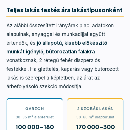
Teljes lakás festés ára lakástípusonként
Az alábbi összesített irányárak piaci adatokon
alapulnak, anyaggal és munkadíjjal együtt
értendők, és
jó állapotú, kisebb előkészítő
munkát igénylő, bútorozatlan falakra
vonatkoznak, 2 rétegű fehér diszperziós
festékkel. Ha glettelés, kaparás vagy bútorozott
lakás is szerepel a képletben, az árat az
árbefolyásoló szekció módosítja.
GARZON
2 SZOBÁS LAKÁS
30–35 m² alapterület
50–60 m² alapterület
100 000–180
170 000–300