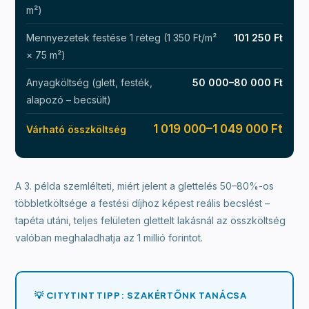
m²)
Mennyezetek festése 1 réteg (1 350 Ft/m²
101 250 Ft
× 75 m²)
Anyagköltség (glett, festék,
50 000–80 000 Ft
alapozó – becsült)
1 019 000–1 049 000 Ft
Várható összköltség
A 3. példa szemlélteti, miért jelent a glettelés 50–80%-os
többletköltsége a festési díjhoz képest reális becslést –
tapéta utáni, teljes felületen glettelt lakásnál az összköltség
valóban meghaladhatja az 1 millió forintot.
💡 CITYTINT TIPP: SZAKÉRTŐNK TANÁCSA