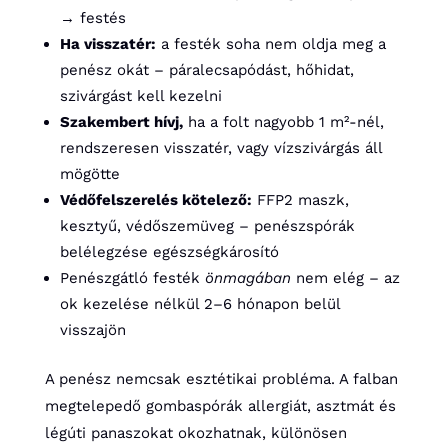
→ festés
Ha visszatér:
a festék soha nem oldja meg a
penész okát – páralecsapódást, hőhidat,
szivárgást kell kezelni
Szakembert hívj,
ha a folt nagyobb 1 m²-nél,
rendszeresen visszatér, vagy vízszivárgás áll
mögötte
Védőfelszerelés kötelező:
FFP2 maszk,
kesztyű, védőszemüveg – penészspórák
belélegzése egészségkárosító
Penészgátló festék
önmagában
nem elég – az
ok kezelése nélkül 2–6 hónapon belül
visszajön
A penész nemcsak esztétikai probléma. A falban
megtelepedő gombaspórák allergiát, asztmát és
légúti panaszokat okozhatnak, különösen