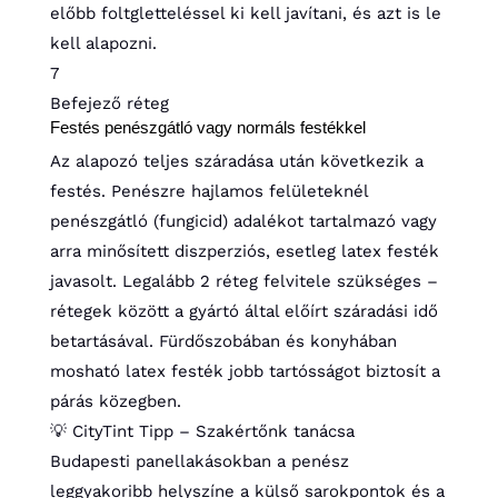
előbb foltgletteléssel ki kell javítani, és azt is le
kell alapozni.
7
Befejező réteg
Festés penészgátló vagy normáls festékkel
Az alapozó teljes száradása után következik a
festés. Penészre hajlamos felületeknél
penészgátló (fungicid) adalékot tartalmazó vagy
arra minősített diszperziós, esetleg latex festék
javasolt. Legalább 2 réteg felvitele szükséges –
rétegek között a gyártó által előírt száradási idő
betartásával. Fürdőszobában és konyhában
mosható latex festék jobb tartósságot biztosít a
párás közegben.
💡 CityTint Tipp – Szakértőnk tanácsa
Budapesti panellakásokban a penész
leggyakoribb helyszíne a külső sarokpontok és a