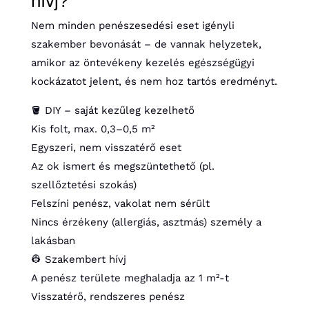
hívj?
Nem minden penészesedési eset igényli
szakember bevonását – de vannak helyzetek,
amikor az öntevékeny kezelés egészségügyi
kockázatot jelent, és nem hoz tartós eredményt.
🪣 DIY – saját kezűleg kezelhető
Kis folt, max. 0,3–0,5 m²
Egyszeri, nem visszatérő eset
Az ok ismert és megszüntethető (pl.
szellőztetési szokás)
Felszíni penész, vakolat nem sérült
Nincs érzékeny (allergiás, asztmás) személy a
lakásban
👷 Szakembert hívj
A penész területe meghaladja az 1 m²-t
Visszatérő, rendszeres penész