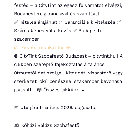
festés – a CityTint az egész folyamatot elvégzi,
Budapesten, garanciával és számlával.
✅ Tételes árajánlat
✅ Garanciális kivitelezés
✅
Számlaképes vállalkozás
✅ Budapesti
szakember
👉 Festési munkát kérek
© CityTint Szobafestő Budapest –
citytint.hu
| A
cikkben szereplő tájékoztatás általános
útmutatóként szolgál. Kiterjedt, visszatérő vagy
szerkezeti okú penésznél szakember bevonása
javasolt. | 📖
Összes cikkünk →
📅 Utoljára frissítve: 2026. augusztus
✍️ Kőházi Balázs Szobafestő