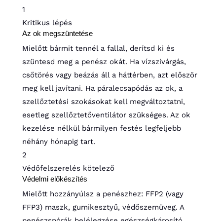
1
Kritikus lépés
Az ok megszüntetése
Mielőtt bármit tennél a fallal, derítsd ki és
szüntesd meg a penész okát. Ha vízszivárgás,
csőtörés vagy beázás áll a háttérben, azt először
meg kell javítani. Ha páralecsapódás az ok, a
szellőztetési szokásokat kell megváltoztatni,
esetleg szellőztetőventilátor szükséges. Az ok
kezelése nélkül bármilyen festés legfeljebb
néhány hónapig tart.
2
Védőfelszerelés kötelező
Védelmi előkészítés
Mielőtt hozzányúlsz a penészhez: FFP2 (vagy
FFP3) maszk, gumikesztyű, védőszemüveg. A
penészspórák belélegzése egészségkárosító.