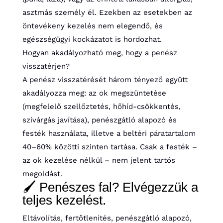
asztmás személy él. Ezekben az esetekben az
öntevékeny kezelés nem elegendő, és
egészségügyi kockázatot is hordozhat.
Hogyan akadályozható meg, hogy a penész
visszatérjen?
A penész visszatérését három tényező együtt
akadályozza meg: az ok megszüntetése
(megfelelő szellőztetés, hőhíd-csökkentés,
szivárgás javítása), penészgátló alapozó és
festék használata, illetve a beltéri páratartalom
40–60% közötti szinten tartása. Csak a festék –
az ok kezelése nélkül – nem jelent tartós
megoldást.
🖌️ Penészes fal? Elvégezzük a
teljes kezelést.
Eltávolítás, fertőtlenítés, penészgátló alapozó,