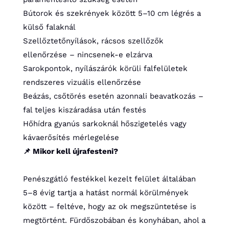
Bútorok és szekrények között 5–10 cm légrés a
külső falaknál
Szellőztetőnyílások, rácsos szellőzők
ellenőrzése – nincsenek-e elzárva
Sarokpontok, nyílászárók körüli falfelületek
rendszeres vizuális ellenőrzése
Beázás, csőtörés esetén azonnali beavatkozás –
fal teljes kiszáradása után festés
Hőhídra gyanús sarkoknál hőszigetelés vagy
kávaerősítés mérlegelése
📌 Mikor kell újrafesteni?
Penészgátló festékkel kezelt felület általában
5–8 évig tartja a hatást normál körülmények
között – feltéve, hogy az ok megszüntetése is
megtörtént. Fürdőszobában és konyhában, ahol a