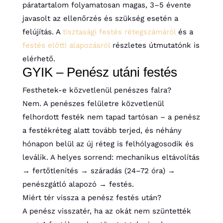
páratartalom folyamatosan magas, 3–5 évente
javasolt az ellenőrzés és szükség esetén a
felújítás. A
tisztasági festés rétegszámáról
és a
festés előtti alapozásról
részletes útmutatónk is
elérhető.
GYIK – Penész utáni festés
Festhetek-e közvetlenül penészes falra?
Nem. A penészes felületre közvetlenül
felhordott festék nem tapad tartósan – a penész
a festékréteg alatt tovább terjed, és néhány
hónapon belül az új réteg is felhólyagosodik és
leválik. A helyes sorrend: mechanikus eltávolítás
→ fertőtlenítés → száradás (24–72 óra) →
penészgátló alapozó → festés.
Miért tér vissza a penész festés után?
A penész visszatér, ha az okát nem szüntették