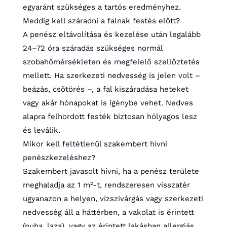
egyaránt szükséges a tartós eredményhez.
Meddig kell száradni a falnak festés előtt?
A penész eltávolítása és kezelése után legalább
24–72 óra száradás szükséges normál
szobahőmérsékleten és megfelelő szellőztetés
mellett. Ha szerkezeti nedvesség is jelen volt –
beázás, csőtörés –, a fal kiszáradása heteket
vagy akár hónapokat is igénybe vehet. Nedves
alapra felhordott festék biztosan hólyagos lesz
és leválik.
Mikor kell feltétlenül szakembert hívni
penészkezeléshez?
Szakembert javasolt hívni, ha a penész területe
meghaladja az 1 m²-t, rendszeresen visszatér
ugyanazon a helyen, vízszivárgás vagy szerkezeti
nedvesség áll a háttérben, a vakolat is érintett
(puha, laza), vagy az érintett lakásban allergiás,