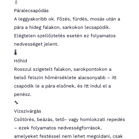
💧
Páralecsapódás
A leggyakoribb ok. Főzés, fürdés, mosás után a
pára a hideg falakon, sarkokon lecsapódik.
Elégtelen szellőztetés esetén ez folyamatos
nedvességet jelent.
🌡️
Hőhíd
Rosszul szigetelt falakon, sarokpontokon a
belső felszín hőmérséklete alacsonyabb – itt
csapódik le a pára elsőnek, és itt indul el a
penész.
🔧
Vízszivárgás
Csőtörés, beázás, tető- vagy homlokzati repedés
– ezek folyamatos nedvességforrások,
amelyeket festéssel nem lehet megoldani, csak