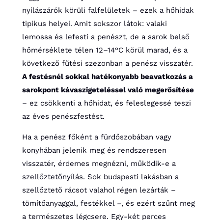
nyílászárók körüli falfelületek – ezek a hőhidak
tipikus helyei. Amit sokszor látok: valaki
lemossa és lefesti a penészt, de a sarok belső
hőmérséklete télen 12–14°C körül marad, és a
következő fűtési szezonban a penész visszatér.
A festésnél sokkal hatékonyabb beavatkozás a
sarokpont kávaszigeteléssel való megerősítése
– ez csökkenti a hőhidat, és feleslegessé teszi
az éves penészfestést.
Ha a penész főként a fürdőszobában vagy
konyhában jelenik meg és rendszeresen
visszatér, érdemes megnézni, működik-e a
szellőztetőnyílás. Sok budapesti lakásban a
szellőztető rácsot valahol régen lezárták –
tömítőanyaggal, festékkel –, és ezért szűnt meg
a természetes légcsere. Egy-két perces