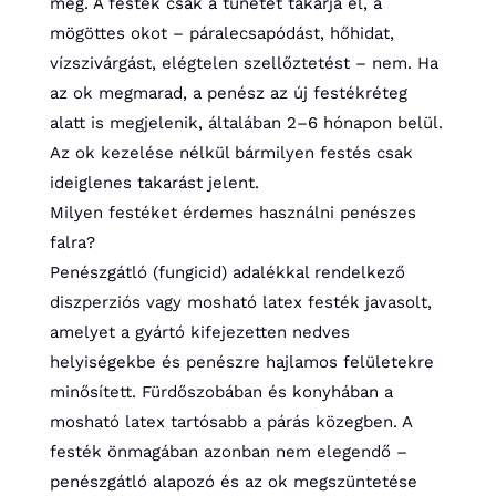
meg. A festék csak a tünetet takarja el, a
mögöttes okot – páralecsapódást, hőhidat,
vízszivárgást, elégtelen szellőztetést – nem. Ha
az ok megmarad, a penész az új festékréteg
alatt is megjelenik, általában 2–6 hónapon belül.
Az ok kezelése nélkül bármilyen festés csak
ideiglenes takarást jelent.
Milyen festéket érdemes használni penészes
falra?
Penészgátló (fungicid) adalékkal rendelkező
diszperziós vagy mosható latex festék javasolt,
amelyet a gyártó kifejezetten nedves
helyiségekbe és penészre hajlamos felületekre
minősített. Fürdőszobában és konyhában a
mosható latex tartósabb a párás közegben. A
festék önmagában azonban nem elegendő –
penészgátló alapozó és az ok megszüntetése