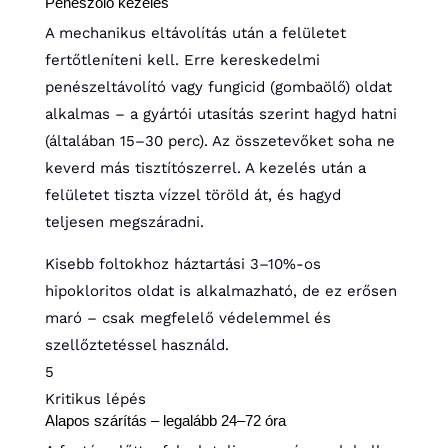
Penészölő kezelés
A mechanikus eltávolítás után a felületet
fertőtleníteni kell. Erre kereskedelmi
penészeltávolító vagy fungicid (gombaölő) oldat
alkalmas – a gyártói utasítás szerint hagyd hatni
(általában 15–30 perc). Az összetevőket soha ne
keverd más tisztítószerrel. A kezelés után a
felületet tiszta vízzel töröld át, és hagyd
teljesen megszáradni.
Kisebb foltokhoz háztartási 3–10%-os
hipokloritos oldat is alkalmazható, de ez erősen
maró – csak megfelelő védelemmel és
szellőztetéssel használd.
5
Kritikus lépés
Alapos szárítás – legalább 24–72 óra