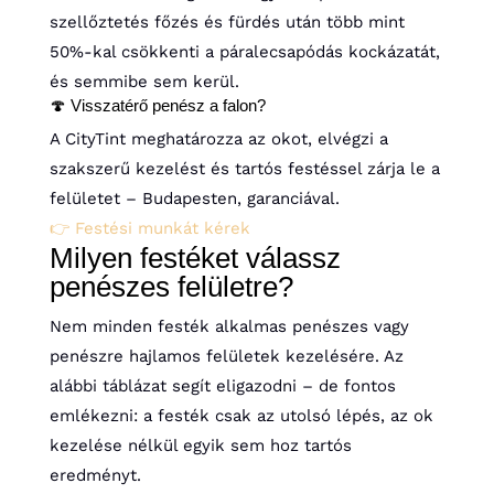
szellőztetés főzés és fürdés után több mint
50%-kal csökkenti a páralecsapódás kockázatát,
és semmibe sem kerül.
🍄 Visszatérő penész a falon?
A CityTint meghatározza az okot, elvégzi a
szakszerű kezelést és tartós festéssel zárja le a
felületet – Budapesten, garanciával.
👉 Festési munkát kérek
Milyen festéket válassz
penészes felületre?
Nem minden festék alkalmas penészes vagy
penészre hajlamos felületek kezelésére. Az
alábbi táblázat segít eligazodni – de fontos
emlékezni: a festék csak az utolsó lépés, az ok
kezelése nélkül egyik sem hoz tartós
eredményt.