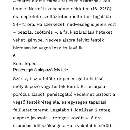
A festés előtt a falnak teljesen száraznak kell
lennie. Normál szobahőmérsékleten (18–22°C)
és megfelelő szellőztetés mellett ez legalább
24–72 óra. Ha szerkezeti nedvesség is jelen volt
– beázás, csőtörés –, a fal kiszáradása heteket
vehet igénybe. Nedves alapra felvitt festék
biztosan hólyagos lesz és leválik.
6
Kulcslépés
Penészgátló alapozó felvitele
Száraz, tiszta felületre penészgátló hatású
mélyalapozó vagy festék kerül. Ez lezárja a
porózus alapot, penészgátló védelmet biztosít a
végső festékréteg alá, és egységes tapadási
felületet teremt. Legalább 1, ideálisan 2 réteg
alapozó javasolt – rétegek között 4–6 óra
száradási idő szükséges. Ha a vakolat is sérült,