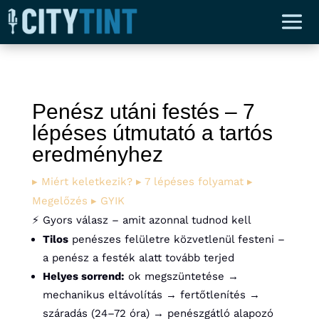
Penész utáni festés –
7
lépéses útmutató a tartós
eredményhez
▸ Miért keletkezik?
▸ 7 lépéses folyamat
▸
Megelőzés
▸ GYIK
⚡ Gyors válasz – amit azonnal tudnod kell
Tilos
penészes felületre közvetlenül festeni –
a penész a festék alatt tovább terjed
Helyes sorrend:
ok megszüntetése →
mechanikus eltávolítás → fertőtlenítés →
száradás (24–72 óra) → penészgátló alapozó