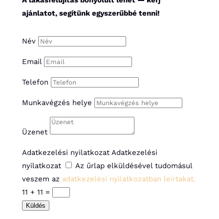
A lakásfelújítás bonyolult lehet — kérj
ajánlatot, segítünk egyszerűbbé tenni!
Név
Email
Telefon
Munkavégzés helye
Üzenet
Adatkezelési nyilatkozat
Adatkezelési
nyilatkozat
Az űrlap elküldésével tudomásul
veszem az
adatkezelési nyilatkozatban leírtakat.
11 + 11
=
Küldés