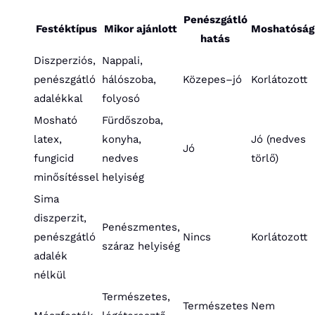
Penészgátló
Festéktípus
Mikor ajánlott
Moshatóság
hatás
Diszperziós,
Nappali,
penészgátló
hálószoba,
Közepes–jó
Korlátozott
adalékkal
folyosó
Mosható
Fürdőszoba,
latex,
konyha,
Jó (nedves
Jó
fungicid
nedves
törlő)
minősítéssel
helyiség
Sima
diszperzit,
Penészmentes,
penészgátló
Nincs
Korlátozott
száraz helyiség
adalék
nélkül
Természetes,
Természetes
Nem