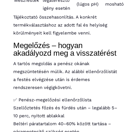
Mészfesték
légáteresztő
(lúgos pH)
mosható
igény esetén
Tájékoztató összehasonlítás. A konkrét
termékválasztáshoz az adott fal és helyiség
körülményeit kell figyelembe venni.
Megelőzés – hogyan
akadályozd meg a visszatérést
A tartós megoldás a penész okának
megszüntetésén múlik. Az alábbi ellenőrzőlistát
a festés elvégzése után is érdemes
rendszeresen végigkövetni.
✅ Penész-megelőzési ellenőrzőlista
Szellőztetés főzés és fürdés után – legalább 5–
10 perc, nyitott ablakkal
Beltéri páratartalom 40–60% között tartása –
páramentesítő szükség esetén