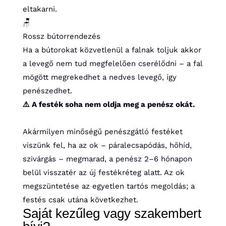
eltakarni.
🪑
Rossz bútorrendezés
Ha a bútorokat közvetlenül a falnak toljuk akkor
a levegő nem tud megfelelően cserélődni – a fal
mögött megrekedhet a nedves levegő, így
penészedhet.
⚠️ A festék soha nem oldja meg a penész okát.
Akármilyen minőségű penészgátló festéket
viszünk fel, ha az ok – páralecsapódás, hőhíd,
szivárgás – megmarad, a penész 2–6 hónapon
belül visszatér az új festékréteg alatt. Az ok
megszüntetése az egyetlen tartós megoldás; a
festés csak utána következhet.
Saját kezűleg vagy szakembert