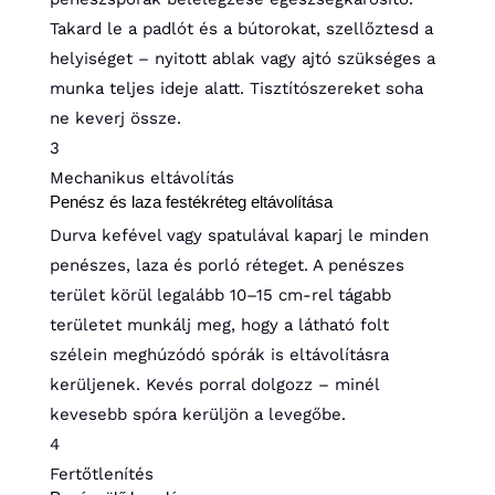
Takard le a padlót és a bútorokat, szellőztesd a
helyiséget – nyitott ablak vagy ajtó szükséges a
munka teljes ideje alatt. Tisztítószereket soha
ne keverj össze.
3
Mechanikus eltávolítás
Penész és laza festékréteg eltávolítása
Durva kefével vagy spatulával kaparj le minden
penészes, laza és porló réteget. A penészes
terület körül legalább 10–15 cm-rel tágabb
területet munkálj meg, hogy a látható folt
szélein meghúzódó spórák is eltávolításra
kerüljenek. Kevés porral dolgozz – minél
kevesebb spóra kerüljön a levegőbe.
4
Fertőtlenítés