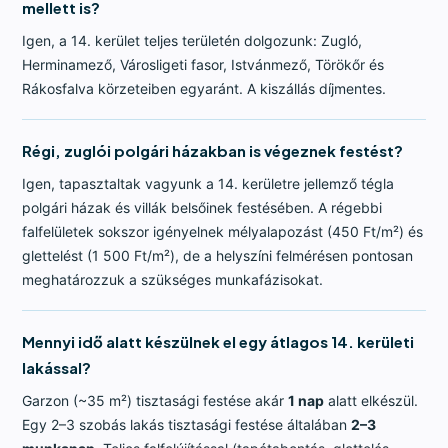
mellett is?
Igen, a 14. kerület teljes területén dolgozunk: Zugló,
Herminamező, Városligeti fasor, Istvánmező, Törökőr és
Rákosfalva körzeteiben egyaránt. A kiszállás díjmentes.
Régi, zuglói polgári házakban is végeznek festést?
Igen, tapasztaltak vagyunk a 14. kerületre jellemző tégla
polgári házak és villák belsőinek festésében. A régebbi
falfelületek sokszor igényelnek mélyalapozást (450 Ft/m²) és
glettelést (1 500 Ft/m²), de a helyszíni felmérésen pontosan
meghatározzuk a szükséges munkafázisokat.
Mennyi idő alatt készülnek el egy átlagos 14. kerületi
lakással?
Garzon (~35 m²) tisztasági festése akár
1 nap
alatt elkészül.
Egy 2–3 szobás lakás tisztasági festése általában
2–3