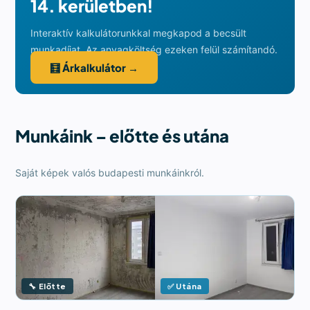
14. kerületben!
Interaktív kalkulátorunkkal megkapod a becsült
munkadíjat. Az anyagköltség ezeken felül számítandó.
🧮 Árkalkulátor →
Munkáink – előtte és utána
Saját képek valós budapesti munkáinkról.
🔧 Előtte
✅ Utána