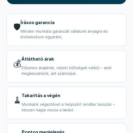
Írásos garancia
🛡️
Minden munkára garanciát vállalunk anyagra és
kivitelezésre egyaránt.
Átlátható árak
💰
Előzetes árajánlat, rejtett költségek nélkül – amit
megbeszélünk, azt számoljuk.
Takarítás a végén
🧹
Munkánk végeztével a helyszínt rendbe tesszük –
készen kapja vissza a lakást.
Pontos megjelenés