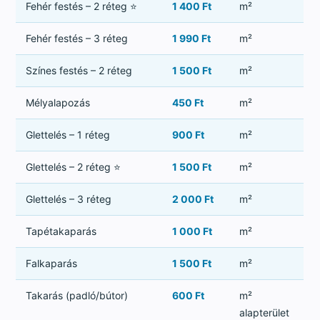
Fehér festés – 2 réteg ⭐
1 400 Ft
m²
Fehér festés – 3 réteg
1 990 Ft
m²
Színes festés – 2 réteg
1 500 Ft
m²
Mélyalapozás
450 Ft
m²
Glettelés – 1 réteg
900 Ft
m²
Glettelés – 2 réteg ⭐
1 500 Ft
m²
Glettelés – 3 réteg
2 000 Ft
m²
Tapétakaparás
1 000 Ft
m²
Falkaparás
1 500 Ft
m²
Takarás (padló/bútor)
600 Ft
m²
alapterület