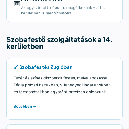
📅
Az egyeztetett időpontra megérkezünk – a 14.
kerületben is megbízhatóan.
Szobafestő szolgáltatások a 14.
kerületben
🖌️ Szobafestés Zuglóban
Fehér és színes diszperzit festés, mélyalapozással.
Tégla polgári házakban, villanegyedi ingatlanokban
és társasházakban egyaránt precízen dolgozunk.
Bővebben →