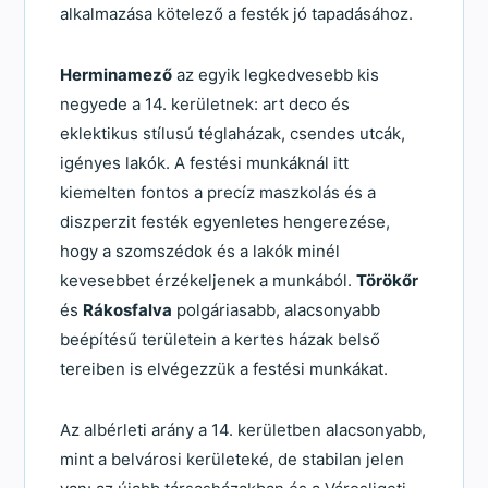
alkalmazása kötelező a festék jó tapadásához.
Herminamező
az egyik legkedvesebb kis
negyede a 14. kerületnek: art deco és
eklektikus stílusú téglaházak, csendes utcák,
igényes lakók. A festési munkáknál itt
kiemelten fontos a precíz maszkolás és a
diszperzit festék egyenletes hengerezése,
hogy a szomszédok és a lakók minél
kevesebbet érzékeljenek a munkából.
Törökőr
és
Rákosfalva
polgáriasabb, alacsonyabb
beépítésű területein a kertes házak belső
tereiben is elvégezzük a festési munkákat.
Az albérleti arány a 14. kerületben alacsonyabb,
mint a belvárosi kerületeké, de stabilan jelen