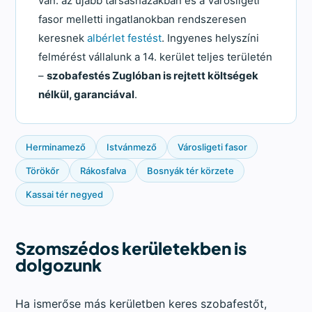
van: az újabb társasházakban és a Városligeti
fasor melletti ingatlanokban rendszeresen
keresnek
albérlet festést
. Ingyenes helyszíni
felmérést vállalunk a 14. kerület teljes területén
–
szobafestés Zuglóban is rejtett költségek
nélkül, garanciával
.
Herminamező
Istvánmező
Városligeti fasor
Törökőr
Rákosfalva
Bosnyák tér körzete
Kassai tér negyed
Szomszédos kerületekben is
dolgozunk
Ha ismerőse más kerületben keres szobafestőt,