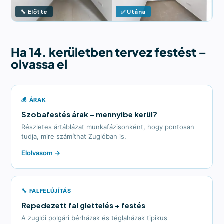
🔧 Előtte
✅ Utána
Ha 14. kerületben tervez festést –
olvassa el
💰 ÁRAK
Szobafestés árak – mennyibe kerül?
Részletes ártáblázat munkafázisonként, hogy pontosan
tudja, mire számíthat Zuglóban is.
Elolvasom →
🔧 FALFELÚJÍTÁS
Repedezett fal glettelés + festés
A zuglói polgári bérházak és téglaházak tipikus