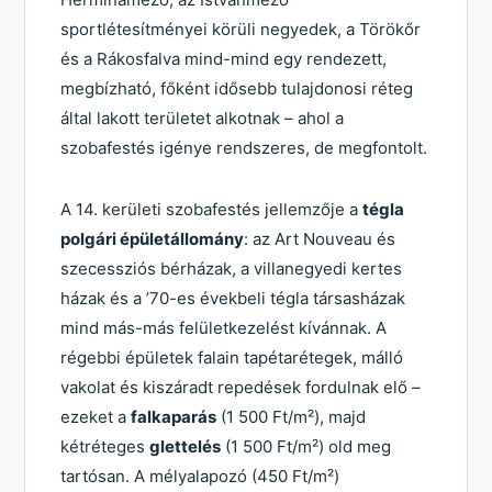
sportlétesítményei körüli negyedek, a Törökőr
és a Rákosfalva mind-mind egy rendezett,
megbízható, főként idősebb tulajdonosi réteg
által lakott területet alkotnak – ahol a
szobafestés igénye rendszeres, de megfontolt.
A 14. kerületi szobafestés jellemzője a
tégla
polgári épületállomány
: az Art Nouveau és
szecessziós bérházak, a villanegyedi kertes
házak és a ’70-es évekbeli tégla társasházak
mind más-más felületkezelést kívánnak. A
régebbi épületek falain tapétarétegek, málló
vakolat és kiszáradt repedések fordulnak elő –
ezeket a
falkaparás
(1 500 Ft/m²), majd
kétréteges
glettelés
(1 500 Ft/m²) old meg
tartósan. A mélyalapozó (450 Ft/m²)