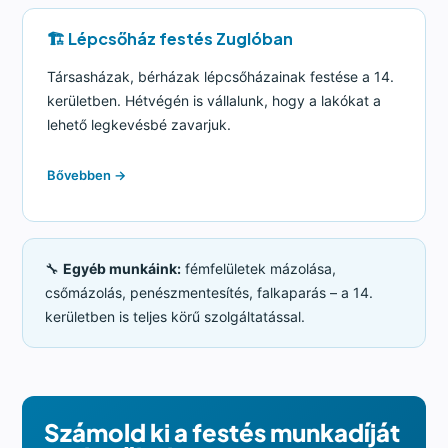
🏗️ Lépcsőház festés Zuglóban
Társasházak, bérházak lépcsőházainak festése a 14.
kerületben. Hétvégén is vállalunk, hogy a lakókat a
lehető legkevésbé zavarjuk.
Bővebben →
🔧
Egyéb munkáink:
fémfelületek mázolása,
csőmázolás, penészmentesítés, falkaparás – a 14.
kerületben is teljes körű szolgáltatással.
Számold ki a festés munkadíját