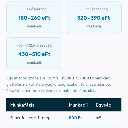
~30 m² (garzon)
~50 m² (2 szobás)
180–260 eFt
320–390 eFt
munkadíj
munkadíj
~60 m² (2,5–3 szobás)
430–510 eFt
munkadíj
Egy átlagos szoba (14–18 m²):
35 000–55 000 Ft munkadíj
glettelés nélkül. Az anyagköltség ezeken felül számítandó.
Részletes árinformációkért:
szobafestés árak cikk
.
Munkafázis
Munkadíj
Egység
Fehér festés – 1 réteg
900 Ft
m²