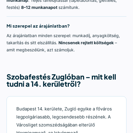
munkanap
. Teljes falfelújítással (tapétabontás, glettelés,
festés)
8–12 munkanapot
számítunk.
Mi szerepel az árajánlatban?
Az árajánlatban minden szerepel: munkadíj, anyagköltség,
takarítás és sitt elszállítás.
Nincsenek rejtett költségek
–
amit megbeszélünk, azt számoljuk.
Szobafestés Zuglóban – mit kell
tudni a 14. kerületről?
Budapest 14. kerülete, Zugló egyike a főváros
legpolgáriasabb, legcsendesebb részének. A
Városliget szomszédságában elterülő
Herminamező, az Istvánmező