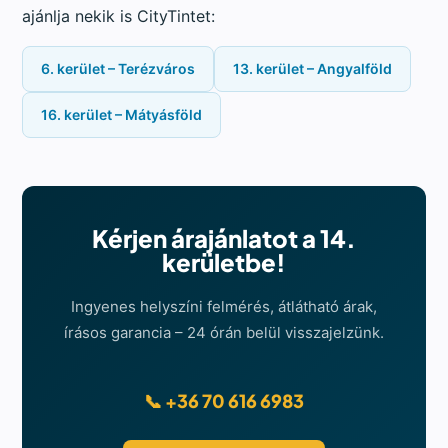
ajánlja nekik is CityTintet:
6. kerület – Terézváros
13. kerület – Angyalföld
16. kerület – Mátyásföld
Kérjen árajánlatot a 14.
kerületbe!
Ingyenes helyszíni felmérés, átlátható árak,
írásos garancia – 24 órán belül visszajelzünk.
📞 +36 70 616 6983