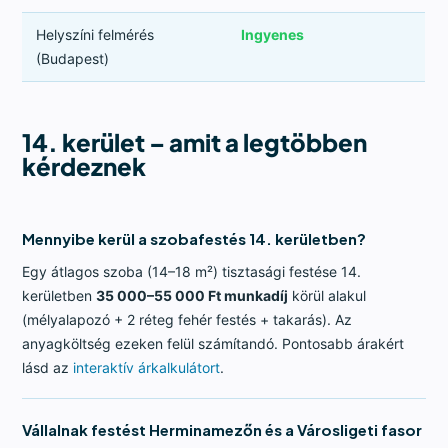
Helyszíni felmérés
Ingyenes
(Budapest)
14. kerület – amit a legtöbben
kérdeznek
Mennyibe kerül a szobafestés 14. kerületben?
Egy átlagos szoba (14–18 m²) tisztasági festése 14.
kerületben
35 000–55 000 Ft munkadíj
körül alakul
(mélyalapozó + 2 réteg fehér festés + takarás). Az
anyagköltség ezeken felül számítandó. Pontosabb árakért
lásd az
interaktív árkalkulátort
.
Vállalnak festést Herminamezőn és a Városligeti fasor