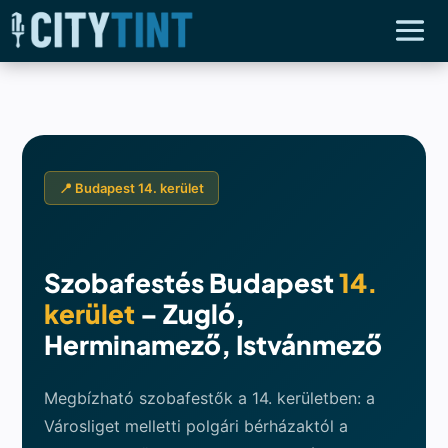
📍 Budapest 14. kerület
Szobafestés Budapest
14.
kerület
– Zugló,
Herminamező, Istvánmező
Megbízható szobafestők a 14. kerületben: a
Városliget melletti polgári bérházaktól a