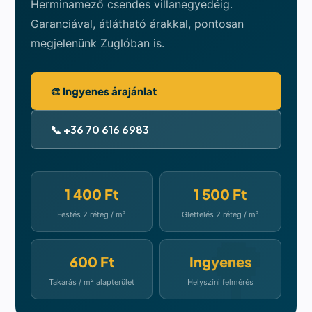
Herminamező csendes villanegyedéig.
Garanciával, átlátható árakkal, pontosan
megjelenünk Zuglóban is.
🎨 Ingyenes árajánlat
📞 +36 70 616 6983
1 400 Ft
1 500 Ft
Festés 2 réteg / m²
Glettelés 2 réteg / m²
600 Ft
Ingyenes
Takarás / m² alapterület
Helyszíni felmérés