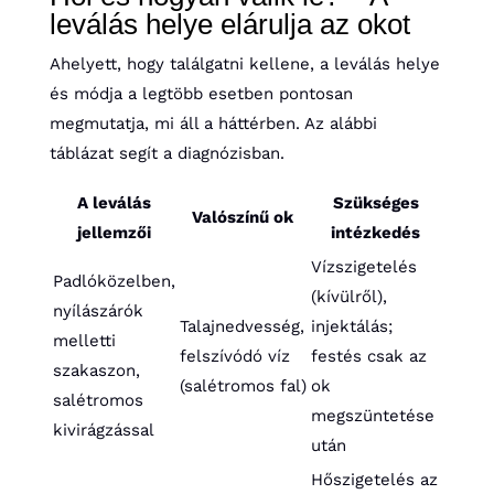
leválás helye elárulja az okot
Ahelyett, hogy találgatni kellene, a leválás helye
és módja a legtöbb esetben pontosan
megmutatja, mi áll a háttérben. Az alábbi
táblázat segít a diagnózisban.
A leválás
Szükséges
Valószínű ok
jellemzői
intézkedés
Vízszigetelés
Padlóközelben,
(kívülről),
nyílászárók
Talajnedvesség,
injektálás;
melletti
felszívódó víz
festés csak az
szakaszon,
(salétromos fal)
ok
salétromos
megszüntetése
kivirágzással
után
Hőszigetelés az