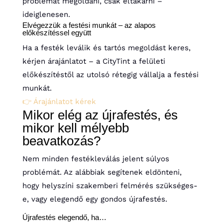
problémát megoldani, csak eltakarni –
ideiglenesen.
Elvégezzük a festési munkát – az alapos
előkészítéssel együtt
Ha a festék leválik és tartós megoldást keres,
kérjen árajánlatot – a CityTint a felületi
előkészítéstől az utolsó rétegig vállalja a festési
munkát.
👉 Árajánlatot kérek
Mikor elég az újrafestés, és
mikor kell mélyebb
beavatkozás?
Nem minden festékleválás jelent súlyos
problémát. Az alábbiak segítenek eldönteni,
hogy helyszíni szakemberi felmérés szükséges-
e, vagy elegendő egy gondos újrafestés.
Újrafestés elegendő, ha…