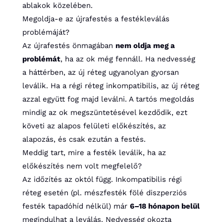
ablakok közelében.
Megoldja-e az újrafestés a festékleválás
problémáját?
Az újrafestés önmagában
nem oldja meg a
problémát
, ha az ok még fennáll. Ha nedvesség
a háttérben, az új réteg ugyanolyan gyorsan
leválik. Ha a régi réteg inkompatibilis, az új réteg
azzal együtt fog majd leválni. A tartós megoldás
mindig az ok megszüntetésével kezdődik, ezt
követi az alapos felületi előkészítés, az
alapozás, és csak ezután a festés.
Meddig tart, mire a festék leválik, ha az
előkészítés nem volt megfelelő?
Az időzítés az októl függ. Inkompatibilis régi
réteg esetén (pl. mészfesték fölé diszperziós
festék tapadóhíd nélkül) már
6–18 hónapon belül
megindulhat a leválás. Nedvesség okozta