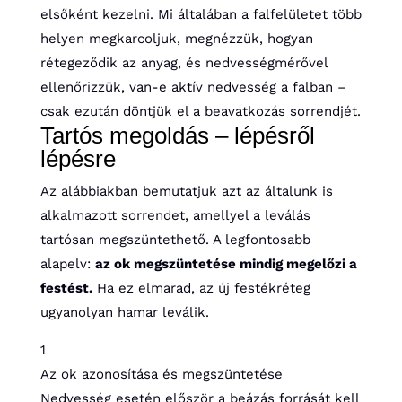
elsőként kezelni. Mi általában a falfelületet több
helyen megkarcoljuk, megnézzük, hogyan
rétegeződik az anyag, és nedvességmérővel
ellenőrizzük, van-e aktív nedvesség a falban –
csak ezután döntjük el a beavatkozás sorrendjét.
Tartós megoldás – lépésről
lépésre
Az alábbiakban bemutatjuk azt az általunk is
alkalmazott sorrendet, amellyel a leválás
tartósan megszüntethető. A legfontosabb
alapelv:
az ok megszüntetése mindig megelőzi a
festést.
Ha ez elmarad, az új festékréteg
ugyanolyan hamar leválik.
1
Az ok azonosítása és megszüntetése
Nedvesség esetén először a beázás forrását kell