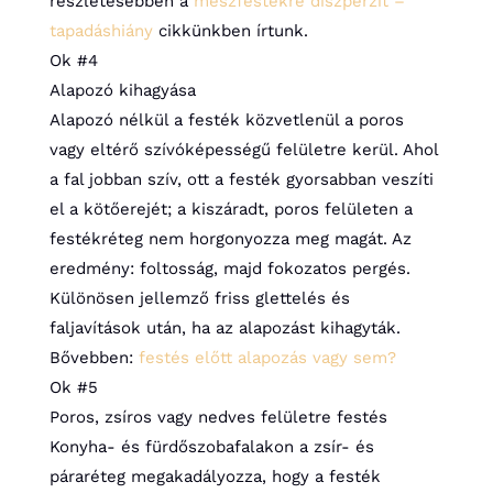
részletesebben a
mészfestékre diszperzit –
tapadáshiány
cikkünkben írtunk.
Ok #4
Alapozó kihagyása
Alapozó nélkül a festék közvetlenül a poros
vagy eltérő szívóképességű felületre kerül. Ahol
a fal jobban szív, ott a festék gyorsabban veszíti
el a kötőerejét; a kiszáradt, poros felületen a
festékréteg nem horgonyozza meg magát. Az
eredmény: foltosság, majd fokozatos pergés.
Különösen jellemző friss glettelés és
faljavítások után, ha az alapozást kihagyták.
Bővebben:
festés előtt alapozás vagy sem?
Ok #5
Poros, zsíros vagy nedves felületre festés
Konyha- és fürdőszobafalakon a zsír- és
páraréteg megakadályozza, hogy a festék