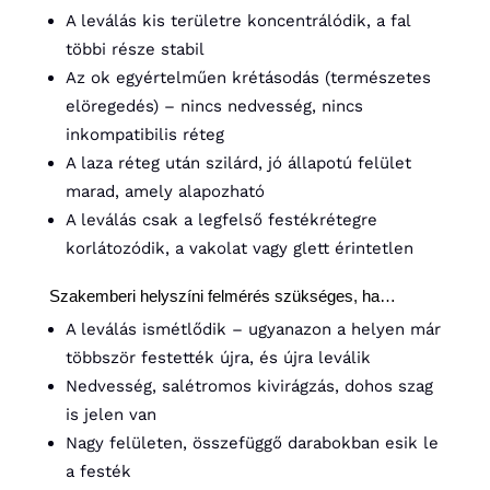
A leválás kis területre koncentrálódik, a fal
többi része stabil
Az ok egyértelműen krétásodás (természetes
elöregedés) – nincs nedvesség, nincs
inkompatibilis réteg
A laza réteg után szilárd, jó állapotú felület
marad, amely alapozható
A leválás csak a legfelső festékrétegre
korlátozódik, a vakolat vagy glett érintetlen
Szakemberi helyszíni felmérés szükséges, ha…
A leválás ismétlődik – ugyanazon a helyen már
többször festették újra, és újra leválik
Nedvesség, salétromos kivirágzás, dohos szag
is jelen van
Nagy felületen, összefüggő darabokban esik le
a festék