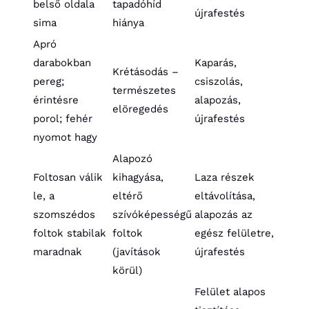
belső oldala
tapadóhíd
újrafestés
sima
hiánya
Apró
darabokban
Kaparás,
Krétásodás –
pereg;
csiszolás,
természetes
érintésre
alapozás,
elöregedés
porol; fehér
újrafestés
nyomot hagy
Alapozó
Foltosan válik
kihagyása,
Laza részek
le, a
eltérő
eltávolítása,
szomszédos
szívóképességű
alapozás az
foltok stabilak
foltok
egész felületre,
maradnak
(javítások
újrafestés
körül)
Felület alapos