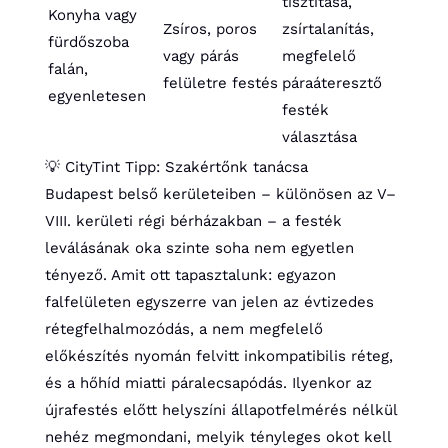
tisztítása,
Konyha vagy
Zsíros, poros
zsírtalanítás,
fürdőszoba
vagy párás
megfelelő
falán,
felületre festés
páraáteresztő
egyenletesen
festék
választása
💡 CityTint Tipp: Szakértőnk tanácsa
Budapest belső kerületeiben – különösen az V–
VIII. kerületi régi bérházakban – a festék
leválásának oka szinte soha nem egyetlen
tényező. Amit ott tapasztalunk: egyazon
falfelületen egyszerre van jelen az évtizedes
rétegfelhalmozódás, a nem megfelelő
előkészítés nyomán felvitt inkompatibilis réteg,
és a hőhíd miatti páralecsapódás. Ilyenkor az
újrafestés előtt helyszíni állapotfelmérés nélkül
nehéz megmondani, melyik tényleges okot kell