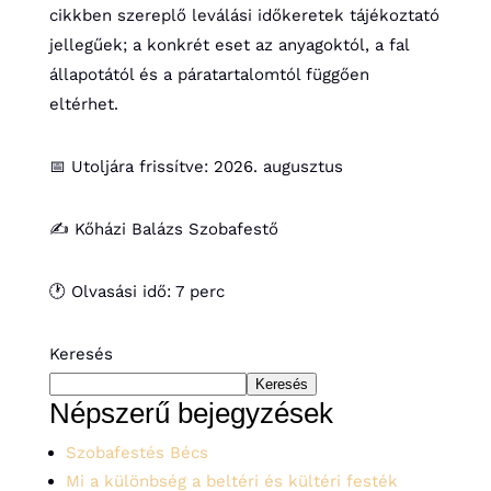
cikkben szereplő leválási időkeretek tájékoztató
jellegűek; a konkrét eset az anyagoktól, a fal
állapotától és a páratartalomtól függően
eltérhet.
📅 Utoljára frissítve: 2026. augusztus
✍️ Kőházi Balázs Szobafestő
🕐 Olvasási idő: 7 perc
Keresés
Keresés
Népszerű bejegyzések
Szobafestés Bécs
Mi a különbség a beltéri és kültéri festék