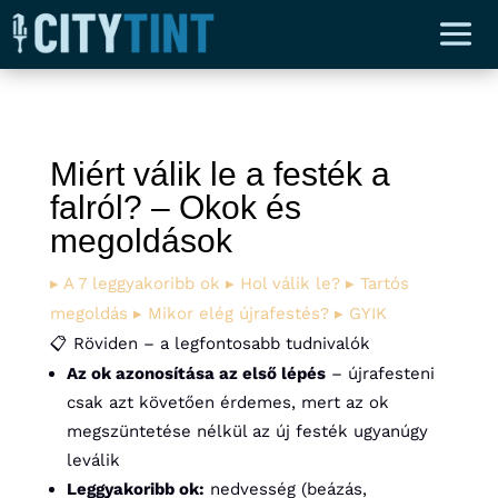
Miért válik le a festék a
falról? – Okok és
megoldások
▸ A 7 leggyakoribb ok
▸ Hol válik le?
▸ Tartós
megoldás
▸ Mikor elég újrafestés?
▸ GYIK
📋 Röviden – a legfontosabb tudnivalók
Az ok azonosítása az első lépés
– újrafesteni
csak azt követően érdemes, mert az ok
megszüntetése nélkül az új festék ugyanúgy
leválik
Leggyakoribb ok:
nedvesség (beázás,