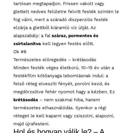
tartósan megtapadjon. Frissen vakolt vagy
glettelt nedves felületre felvitt festék szintén le
fog válni, mert a száradó diszperziós festék
elzárja a glettből kiáramló víz útját. Az
alapszabály: a fal
száraz, pormentes és
zsírtalanítva
kell legyen festés előtt.
Ok #6
Természetes elöregedés – krétásodás
Minden festék véges életkorú. 10–15 év után a
festékfilm kötőanyaga lebomlásnak indul: a
felső réteg elveszíti fényét, porolni kezd, és
megdörzsölve fehér nyomot hagy a kézben. Ez
krétásodás
– nem szakmai hiba, hanem
természetes elhasználódás. Ilyenkor a régi
réteget le kell kaparni vagy csiszolni, alapozni,
majd újrafesteni.
Hol és hogyan válik le? – A