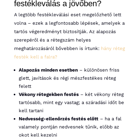
festékleválás a jövőben?
A legtöbb festékleválási eset megelőzhető lett
volna – ezek a legfontosabb lépések, amelyek a
tartós végeredményt biztosítják. Az alapozás
szerepéről és a rétegszám helyes
meghatározásáról bővebben is írtunk:
hány réteg
festék kell a falra?
Alapozás minden esetben
– különösen friss
glett, javítások és régi mészfestékes réteg
felett
Vékony rétegekben festés
– két vékony réteg
tartósabb, mint egy vastag; a száradási időt be
kell tartani
Nedvesség-ellenőrzés festés előtt
– ha a fal
valamely pontján nedvesnek tűnik, előbb az
okot kell kezelni