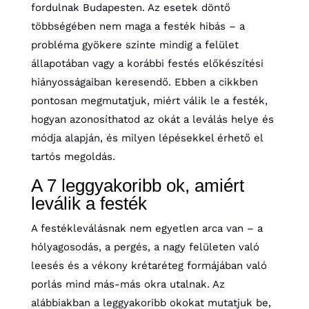
fordulnak Budapesten. Az esetek döntő
többségében nem maga a festék hibás – a
probléma gyökere szinte mindig a felület
állapotában vagy a korábbi festés előkészítési
hiányosságaiban keresendő. Ebben a cikkben
pontosan megmutatjuk, miért válik le a festék,
hogyan azonosíthatod az okát a leválás helye és
módja alapján, és milyen lépésekkel érhető el
tartós megoldás.
A 7 leggyakoribb ok, amiért
leválik a festék
A festékleválásnak nem egyetlen arca van – a
hólyagosodás, a pergés, a nagy felületen való
leesés és a vékony krétaréteg formájában való
porlás mind más-más okra utalnak. Az
alábbiakban a leggyakoribb okokat mutatjuk be,