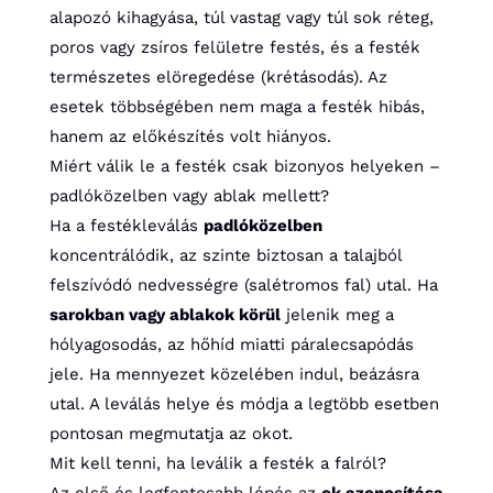
alapozó kihagyása, túl vastag vagy túl sok réteg,
poros vagy zsíros felületre festés, és a festék
természetes elöregedése (krétásodás). Az
esetek többségében nem maga a festék hibás,
hanem az előkészítés volt hiányos.
Miért válik le a festék csak bizonyos helyeken –
padlóközelben vagy ablak mellett?
Ha a festékleválás
padlóközelben
koncentrálódik, az szinte biztosan a talajból
felszívódó nedvességre (salétromos fal) utal. Ha
sarokban vagy ablakok körül
jelenik meg a
hólyagosodás, az hőhíd miatti páralecsapódás
jele. Ha mennyezet közelében indul, beázásra
utal. A leválás helye és módja a legtöbb esetben
pontosan megmutatja az okot.
Mit kell tenni, ha leválik a festék a falról?