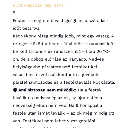
előtt alapozás vagy sem?
5
Festés – megfelelő vastagságban, a száradási
időt betartva
Két vékony réteg mindig jobb, mint egy vastag. A
rétegek között a festék által előírt száradási időt
be kell tartani – ez rendszerint 2–4 óra 20 °C-
on, de a doboz előírása az irányadó. Nedves
helyiségekbe páraáteresztő festéket kell
választani; ezzel csökkenthető a jövőbeli
párafelhalmozódás és a festékleválás kockázata.
🔴 Ami biztosan nem működik:
Ha a festék
leválik és nedvesség az ok, az újrafestés a
nedvesség ellen nem véd. Ha 6 hónappal a
festés után ismét leválik – az ok még mindig ott
van. Festékkel nem lehet vízszigetelési