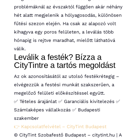
problémáknál az évszaktól függően akár néhány
hét alatt megjelenik a hólyagosodás, különösen
fűtési szezon elején. Ha csak az alapozó volt
kihagyva egy poros felületen, a leválás több
hónapig is rejtve maradhat, mielőtt láthatóvá
válik.
Leválik a festék? Bízza a
CityTintre a tartós megoldást
Az ok azonosításától az utolsó festékrétegig –
elvégezzük a festési munkát szakszerűen, a
megelőző felületi előkészítéssel együtt.
✅ Tételes árajánlat
✅ Garanciális kivitelezés
✅
Számlaképes vállalkozás
✅ Budapesti
szakember
👉 Kapcsolatfelvétel – CityTint Budapest
© CityTint Szobafestő Budapest – citytint.hu | A