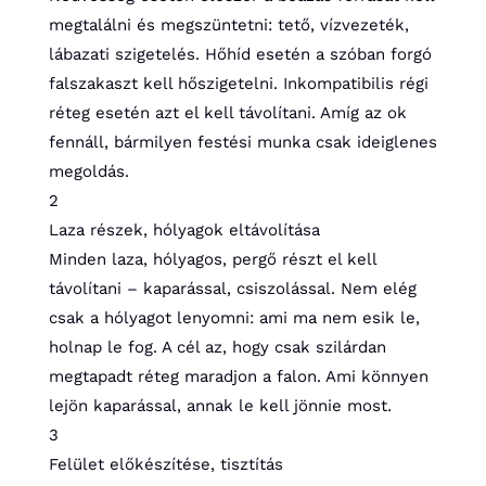
megtalálni és megszüntetni: tető, vízvezeték,
lábazati szigetelés. Hőhíd esetén a szóban forgó
falszakaszt kell hőszigetelni. Inkompatibilis régi
réteg esetén azt el kell távolítani. Amíg az ok
fennáll, bármilyen festési munka csak ideiglenes
megoldás.
2
Laza részek, hólyagok eltávolítása
Minden laza, hólyagos, pergő részt el kell
távolítani – kaparással, csiszolással. Nem elég
csak a hólyagot lenyomni: ami ma nem esik le,
holnap le fog. A cél az, hogy csak szilárdan
megtapadt réteg maradjon a falon. Ami könnyen
lejön kaparással, annak le kell jönnie most.
3
Felület előkészítése, tisztítás