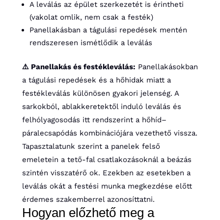
A leválás az épület szerkezetét is érintheti
(vakolat omlik, nem csak a festék)
Panellakásban a tágulási repedések mentén
rendszeresen ismétlődik a leválás
⚠️ Panellakás és festékleválás:
Panellakásokban
a tágulási repedések és a hőhidak miatt a
festékleválás különösen gyakori jelenség. A
sarkokból, ablakkeretektől induló leválás és
felhólyagosodás itt rendszerint a hőhíd–
páralecsapódás kombinációjára vezethető vissza.
Tapasztalatunk szerint a panelek felső
emeletein a tető-fal csatlakozásoknál a beázás
szintén visszatérő ok. Ezekben az esetekben a
leválás okát a festési munka megkezdése előtt
érdemes szakemberrel azonosíttatni.
Hogyan előzhető meg a