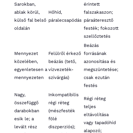
Sarokban,
érintett
ablak körül,
Hőhíd,
falszakaszon;
külső fal belső
páralecsapódás
páraáteresztő
oldalán
festék; fokozott
szellőztetés
Beázás
Mennyezet
Felülről érkező
forrásának
közelében,
beázás (tető,
azonosítása és
egyenletesen a
vízvezeték-
megszüntetése;
mennyezeten
szivárgás)
csak ezután
festés
Nagy,
Inkompatibilis
Régi réteg
összefüggő
régi réteg
teljes
darabokban
(mészfesték
eltávolítása
esik le; a
fölé
vagy tapadóhíd
levált rész
diszperziós);
alapozó;