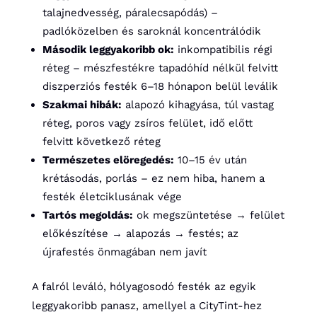
talajnedvesség, páralecsapódás) –
padlóközelben és saroknál koncentrálódik
Második leggyakoribb ok:
inkompatibilis régi
réteg – mészfestékre tapadóhíd nélkül felvitt
diszperziós festék 6–18 hónapon belül leválik
Szakmai hibák:
alapozó kihagyása, túl vastag
réteg, poros vagy zsíros felület, idő előtt
felvitt következő réteg
Természetes elöregedés:
10–15 év után
krétásodás, porlás – ez nem hiba, hanem a
festék életciklusának vége
Tartós megoldás:
ok megszüntetése → felület
előkészítése → alapozás → festés; az
újrafestés önmagában nem javít
A falról leváló, hólyagosodó festék az egyik
leggyakoribb panasz, amellyel a CityTint-hez