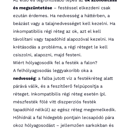
Az első és legfontosabb lépés az
ok azonosítása
és megszüntetése
– festéssel elkezdeni csak
ezután érdemes. Ha nedvesség a háttérben, a
beázást vagy a talajnedvességet kell kezelni. Ha
inkompatibilis régi réteg az ok, azt el kell
távolítani vagy tapadóhíd alapozóval kezelni. Ha
krétásodás a probléma, a régi réteget le kell
csiszolni, alapozni, majd festeni.
Miért hólyagosodik fel a festék a falon?
A felhólyagosodás leggyakoribb oka a
nedvesség
: a falba jutott víz a festékréteg alatt
párává válik, és a feszítőerő felpúposítja a
réteget. Inkompatibilis régi réteg esetén (pl.
mészfesték fölé vitt diszperziós festék
tapadóhíd nélkül) az egész réteg megemelkedik.
Hőhídnál a fal hidegebb pontjain lecsapódó pára
okoz hólyagosodást – jellemzően sarkokban és