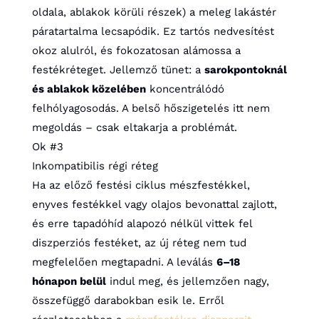
oldala, ablakok körüli részek) a meleg lakástér
páratartalma lecsapódik. Ez tartós nedvesítést
okoz alulról, és fokozatosan alámossa a
festékréteget. Jellemző tünet: a
sarokpontoknál
és ablakok közelében
koncentrálódó
felhólyagosodás. A belső hőszigetelés itt nem
megoldás – csak eltakarja a problémát.
Ok #3
Inkompatibilis régi réteg
Ha az előző festési ciklus mészfestékkel,
enyves festékkel vagy olajos bevonattal zajlott,
és erre tapadóhíd alapozó nélkül vittek fel
diszperziós festéket, az új réteg nem tud
megfelelően megtapadni. A leválás
6–18
hónapon belül
indul meg, és jellemzően nagy,
összefüggő darabokban esik le. Erről