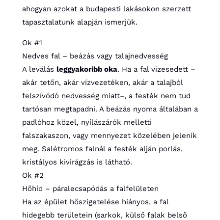
ahogyan azokat a budapesti lakásokon szerzett
tapasztalatunk alapján ismerjük.
Ok #1
Nedves fal – beázás vagy talajnedvesség
A leválás
leggyakoribb oka
. Ha a fal vizesedett –
akár tetőn, akár vízvezetéken, akár a talajból
felszívódó nedvesség miatt–, a festék nem tud
tartósan megtapadni. A beázás nyoma általában a
padlóhoz közel, nyílászárók melletti
falszakaszon, vagy mennyezet közelében jelenik
meg. Salétromos falnál a festék alján porlás,
kristályos kivirágzás is látható.
Ok #2
Hőhíd – páralecsapódás a falfelületen
Ha az épület hőszigetelése hiányos, a fal
hidegebb területein (sarkok, külső falak belső