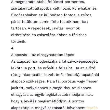
A megmaradt, stabil felületet pormentes,
zsírtalanított állapotba kell hozni. Konyhában és
fürdőszobában ez különösen fontos: a zsíros,
párás felületen semmiféle festék nem tart
tartósan. A repedések, javítási nyomok
eltömítése és csiszolása ebben a fázisban
történik.
4
Alapozás – az elhagyhatatlan lépés
Az alapozó homogenizálja a fal szívóképességét,
lekötni a port, és erősíti a felszínt. Ha az előző
réteg inkompatibilis volt (mészfesték), tapadóhíd
alapozó szükséges. Ha a fal porózus vagy frissen
javított, mélyalapozó a megoldás. Az alapozó
elhagyása az egyik legbiztosabb módja annak,
hogy a leválás megismétlődjön. A pontos
alapozótípus megválasztásáról bővebben:
festés