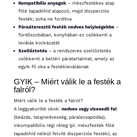
Kompatibilis anyagok
– mészfestékes alap
fölé tapadóhíd alapozó, majd diszperziós
festék; soha ne fordítva
Páraáteresztő festék nedves helyiségekbe
–
fürdőszobában, konyhában ez csökkenti a
leválás kockázatát
Szellőztetés
– a rendszeres szellőztetés
csökkenti a beltéri páratartalmat, amely az
egyik fő oka a festékleválásnak
GYIK – Miért válik le a festék a
falról?
Miért válik le a festék a falról?
A leggyakoribb okok:
nedves vagy vizesedő fal
(beázás, talajnedvesség, páralecsapódás),
inkompatibilis régi réteg (pl. mészfesték fölé
tapadóhíd nélkül felvitt diszperziós festék), az