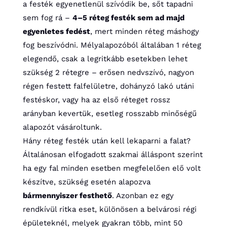
a festék egyenetlenül szívódik be, sőt tapadni
sem fog rá –
4–5 réteg festék sem ad majd
egyenletes fedést
, mert minden réteg máshogy
fog beszívódni. Mélyalapozóból általában 1 réteg
elegendő, csak a legritkább esetekben lehet
szükség 2 rétegre – erősen nedvszívó, nagyon
régen festett falfelületre, dohányzó lakó utáni
festéskor, vagy ha az első réteget rossz
arányban kevertük, esetleg rosszabb minőségű
alapozót vásároltunk.
Hány réteg festék után kell lekaparni a falat?
Általánosan elfogadott szakmai álláspont szerint
ha egy fal minden esetben megfelelően elő volt
készítve, szükség esetén alapozva
bármennyiszer festhető
. Azonban ez egy
rendkívül ritka eset, különösen a belvárosi régi
épületeknél, melyek gyakran több, mint 50