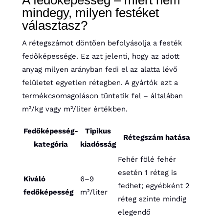
A fedőképesség – miért nem
mindegy, milyen festéket
választasz?
A rétegszámot döntően befolyásolja a festék
fedőképessége. Ez azt jelenti, hogy az adott
anyag milyen arányban fedi el az alatta lévő
felületet egyetlen rétegben. A gyártók ezt a
termékcsomagoláson tüntetik fel – általában
m²/kg vagy m²/liter értékben.
Fedőképesség-
Tipikus
Rétegszám hatása
kategória
kiadósság
Fehér fölé fehér
esetén 1 réteg is
Kiváló
6–9
fedhet; egyébként 2
fedőképesség
m²/liter
réteg szinte mindig
elegendő