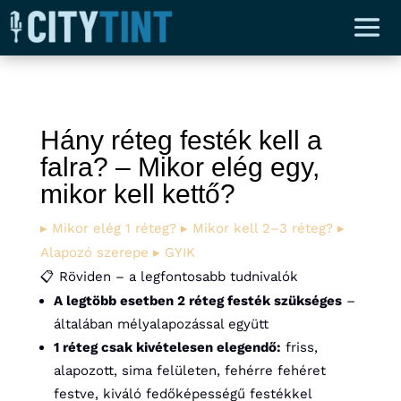
Hány réteg festék kell a
falra? – Mikor elég egy,
mikor kell kettő?
▸ Mikor elég 1 réteg?
▸ Mikor kell 2–3 réteg?
▸
Alapozó szerepe
▸ GYIK
📋 Röviden – a legfontosabb tudnivalók
A legtöbb esetben 2 réteg festék szükséges
–
általában mélyalapozással együtt
1 réteg csak kivételesen elegendő:
friss,
alapozott, sima felületen, fehérre fehéret
festve, kiváló fedőképességű festékkel