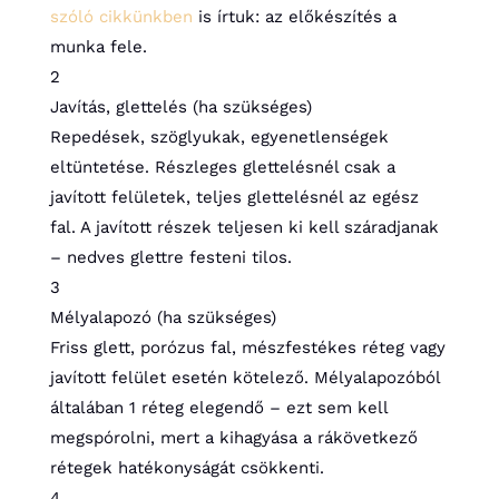
szóló cikkünkben
is írtuk: az előkészítés a
munka fele.
2
Javítás, glettelés (ha szükséges)
Repedések, szöglyukak, egyenetlenségek
eltüntetése. Részleges glettelésnél csak a
javított felületek, teljes glettelésnél az egész
fal. A javított részek teljesen ki kell száradjanak
– nedves glettre festeni tilos.
3
Mélyalapozó (ha szükséges)
Friss glett, porózus fal, mészfestékes réteg vagy
javított felület esetén kötelező. Mélyalapozóból
általában 1 réteg elegendő – ezt sem kell
megspórolni, mert a kihagyása a rákövetkező
rétegek hatékonyságát csökkenti.
4