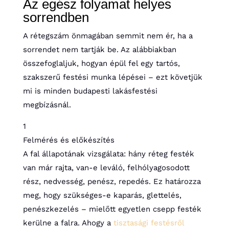
Az egész folyamat helyes
sorrendben
A rétegszám önmagában semmit nem ér, ha a
sorrendet nem tartják be. Az alábbiakban
összefoglaljuk, hogyan épül fel egy tartós,
szakszerű festési munka lépései – ezt követjük
mi is minden budapesti lakásfestési
megbízásnál.
1
Felmérés és előkészítés
A fal állapotának vizsgálata: hány réteg festék
van már rajta, van-e leváló, felhólyagosodott
rész, nedvesség, penész, repedés. Ez határozza
meg, hogy szükséges-e kaparás, glettelés,
penészkezelés – mielőtt egyetlen csepp festék
kerülne a falra. Ahogy a
tisztasági festésről