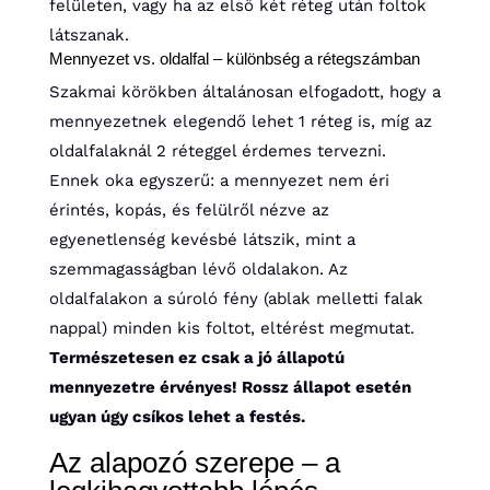
felületen, vagy ha az első két réteg után foltok
látszanak.
Mennyezet vs. oldalfal – különbség a rétegszámban
Szakmai körökben általánosan elfogadott, hogy a
mennyezetnek elegendő lehet 1 réteg is, míg az
oldalfalaknál 2 réteggel érdemes tervezni.
Ennek oka egyszerű: a mennyezet nem éri
érintés, kopás, és felülről nézve az
egyenetlenség kevésbé látszik, mint a
szemmagasságban lévő oldalakon. Az
oldalfalakon a súroló fény (ablak melletti falak
nappal) minden kis foltot, eltérést megmutat.
Természetesen ez csak a jó állapotú
mennyezetre érvényes! Rossz állapot esetén
ugyan úgy csíkos lehet a festés.
Az alapozó szerepe – a