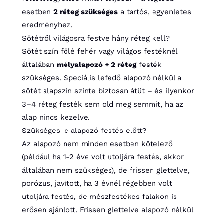
esetben
2 réteg szükséges
a tartós, egyenletes
eredményhez.
Sötétről világosra festve hány réteg kell?
Sötét szín fölé fehér vagy világos festéknél
általában
mélyalapozó + 2 réteg
festék
szükséges. Speciális lefedő alapozó nélkül a
sötét alapszín szinte biztosan átüt – és ilyenkor
3–4 réteg festék sem old meg semmit, ha az
alap nincs kezelve.
Szükséges-e alapozó festés előtt?
Az alapozó nem minden esetben kötelező
(például ha 1-2 éve volt utoljára festés, akkor
általában nem szükséges), de frissen glettelve,
porózus, javított, ha 3 évnél régebben volt
utoljára festés, de mészfestékes falakon is
erősen ajánlott. Frissen glettelve alapozó nélkül