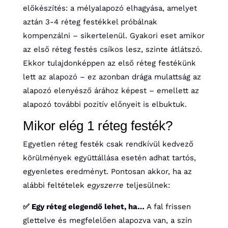
előkészítés: a mélyalapozó elhagyása, amelyet
aztán 3-4 réteg festékkel próbálnak
kompenzálni – sikertelenül. Gyakori eset amikor
az első réteg festés csíkos lesz, szinte átlátszó.
Ekkor tulajdonképpen az első réteg festékünk
lett az alapozó – ez azonban drága mulattság az
alapozó elenyésző árához képest – emellett az
alapozó további pozitív előnyeit is elbuktuk.
Mikor elég 1 réteg festék?
Egyetlen réteg festék csak rendkívül kedvező
körülmények együttállása esetén adhat tartós,
egyenletes eredményt. Pontosan akkor, ha az
alábbi feltételek
egyszerre
teljesülnek:
✅ Egy réteg elegendő lehet, ha…
A fal frissen
glettelve és megfelelően alapozva van, a szín