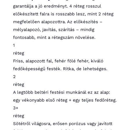
garantálja a jó eredményt. 4 réteg rosszul
előkészített falra is rosszabb lesz, mint 2 réteg
megfelelően alapozottra. Az előkészítés –
mélyalapozó, javítás, szárítás – mindig
fontosabb, mint a rétegszám növelése.
1
réteg
Friss, alapozott fal, fehér fölé fehér, kiváló
fedőképességű festék. Ritka, de lehetséges.
2
réteg
A legtöbb beltéri festési munkánál ez az alap:
egy vékonyabb első réteg + egy teljes fedőréteg.
3+
réteg
Sötétről világosra, erősen porózus vagy javított