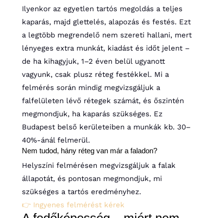
Ilyenkor az egyetlen tartós megoldás a teljes
kaparás, majd glettelés, alapozás és festés. Ezt
a legtöbb megrendelő nem szereti hallani, mert
lényeges extra munkát, kiadást és időt jelent –
de ha kihagyjuk, 1–2 éven belül ugyanott
vagyunk, csak plusz réteg festékkel. Mi a
felmérés során mindig megvizsgáljuk a
falfelületen lévő rétegek számát, és őszintén
megmondjuk, ha kaparás szükséges. Ez
Budapest belső kerületeiben a munkák kb. 30–
40%-ánál felmerül.
Nem tudod, hány réteg van már a faladon?
Helyszíni felmérésen megvizsgáljuk a falak
állapotát, és pontosan megmondjuk, mi
szükséges a tartós eredményhez.
👉 Ingyenes felmérést kérek