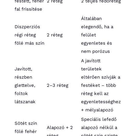
festett, fehér
2 réteg
2 teljes fedőréteg
fal frissítése
Általában
Diszperziós
elegendő, ha a
régi réteg
2 réteg
felület
fölé más szín
egyenletes és
nem porózus
A javított
Javított,
területek
részben
eltérően szívják a
glettelve,
2–3 réteg
festéket – több
foltok
réteg kell az
látszanak
egyenletességhez
+ mélyalapozó
Speciális lefedő
Sötét szín
Alapozó + 2
alapozó nélkül a
fölé fehér
réteg
sötét szín szinte