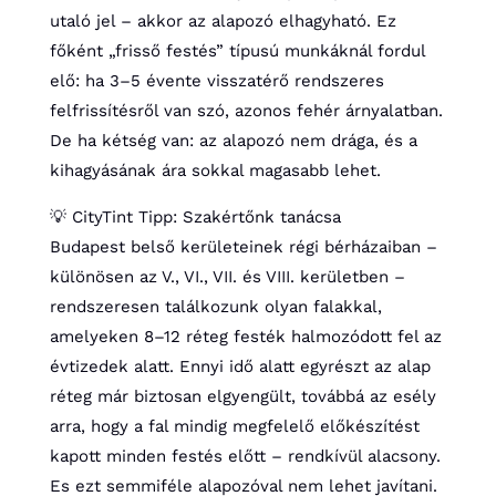
utaló jel – akkor az alapozó elhagyható. Ez
főként „frisső festés” típusú munkáknál fordul
elő: ha 3–5 évente visszatérő rendszeres
felfrissítésről van szó, azonos fehér árnyalatban.
De ha kétség van: az alapozó nem drága, és a
kihagyásának ára sokkal magasabb lehet.
💡 CityTint Tipp: Szakértőnk tanácsa
Budapest belső kerületeinek régi bérházaiban –
különösen az V., VI., VII. és VIII. kerületben –
rendszeresen találkozunk olyan falakkal,
amelyeken 8–12 réteg festék halmozódott fel az
évtizedek alatt. Ennyi idő alatt egyrészt az alap
réteg már biztosan elgyengült, továbbá az esély
arra, hogy a fal mindig megfelelő előkészítést
kapott minden festés előtt – rendkívül alacsony.
Es ezt semmiféle alapozóval nem lehet javítani.