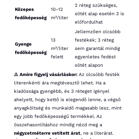
2 réteg szükséges,
Közepes
10–12
sötét alap esetén 3 is
fedőképesség
m²/liter
előfordulhat
Jellemzően olcsóbb
13
festékek; 3 réteg
Gyenge
m²/liter
sem garantál mindig
fedőképesség
felett
egyenletes fedést
sötét alapon
⚠️ Amire figyelj vásárláskor:
Az olcsóbb festék
literenkénti ára megtévesztő lehet. Ha a
kiadóssága gyengébb, és 3 réteget igényel
ahelyett, hogy kettő is elegendő lenne, a végső
anyagköltség és munkaidő magasabb lesz, mint
egy jobb fedőképességű termékkel. Az
összehasonlításhoz mindig nézd meg a
négyzetméterre vetített árat
, ne a literárat.