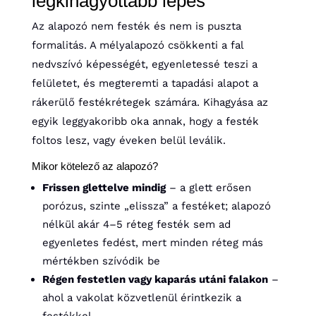
legkihagyottabb lépés
Az alapozó nem festék és nem is puszta
formalitás. A mélyalapozó csökkenti a fal
nedvszívó képességét, egyenletessé teszi a
felületet, és megteremti a tapadási alapot a
rákerülő festékrétegek számára. Kihagyása az
egyik leggyakoribb oka annak, hogy a festék
foltos lesz, vagy éveken belül leválik.
Mikor kötelező az alapozó?
Frissen glettelve mindig
– a glett erősen
porózus, szinte „elissza” a festéket; alapozó
nélkül akár 4–5 réteg festék sem ad
egyenletes fedést, mert minden réteg más
mértékben szívódik be
Régen festetlen vagy kaparás utáni falakon
–
ahol a vakolat közvetlenül érintkezik a