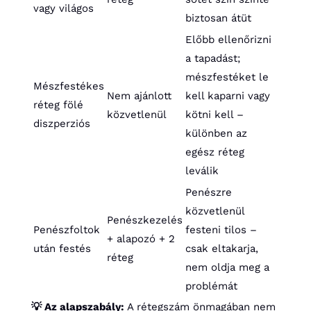
vagy világos
biztosan átüt
Előbb ellenőrizni
a tapadást;
mészfestéket le
Mészfestékes
Nem ajánlott
kell kaparni vagy
réteg fölé
közvetlenül
kötni kell –
diszperziós
különben az
egész réteg
leválik
Penészre
közvetlenül
Penészkezelés
Penészfoltok
festeni tilos –
+ alapozó + 2
után festés
csak eltakarja,
réteg
nem oldja meg a
problémát
💡 Az alapszabály:
A rétegszám önmagában nem