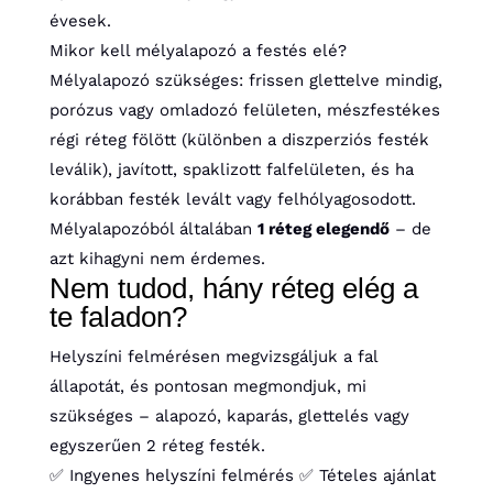
évesek.
Mikor kell mélyalapozó a festés elé?
Mélyalapozó szükséges: frissen glettelve mindig,
porózus vagy omladozó felületen, mészfestékes
régi réteg fölött (különben a diszperziós festék
leválik), javított, spaklizott falfelületen, és ha
korábban festék levált vagy felhólyagosodott.
Mélyalapozóból általában
1 réteg elegendő
– de
azt kihagyni nem érdemes.
Nem tudod, hány réteg elég a
te faladon?
Helyszíni felmérésen megvizsgáljuk a fal
állapotát, és pontosan megmondjuk, mi
szükséges – alapozó, kaparás, glettelés vagy
egyszerűen 2 réteg festék.
✅ Ingyenes helyszíni felmérés
✅ Tételes ajánlat