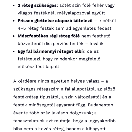
3 réteg szükséges:
sötét szín fölé fehér vagy
világos festéknél, mélyalapozóval együtt
Frissen glettelve alapozó kötelező
– e nélkül
4–5 réteg festék sem ad egyenletes fedést
Mészfestékes régi réteg fölé
nem festhető
közvetlenül diszperziós festék – leválik
Egy fal bármennyi réteget elbír
, de ez
feltételezi, hogy mindenkor megfelelő
előkészítést kapott
A kérdésre nincs egyetlen helyes válasz – a
szükséges rétegszám a fal állapotától, az előző
festékréteg típusától, a szín változásától és a
festék minőségétől egyaránt függ. Budapesten
évente több száz lakáson dolgozunk; a
tapasztalatunk azt mutatja, hogy a leggyakoribb
hiba nem a kevés réteg, hanem a kihagyott