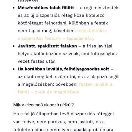
festékkel
Mészfestékes falak fölött
– a régi mészfesték
és az új diszperziós réteg közé kötelező
kötőréteget felhordani, különben a festék
nem tapad meg; bővebben:
mészfestékre
diszperzitet festünk – tapadáshiány
Javított, spaklizott falakon
– a friss javítási
helyek különbözően szívnak, ami foltossághoz
vezet festés után
Ha korábban leválás, felhólyagosodás volt
–
az okot meg kell szüntetni, és az alapozó segít
a megelőzésben; bővebben:
festék leválik a
falról – okok és megoldások
Mikor elegendő alapozó nélkül?
Ha a fal jó állapotban lévő diszperziós réteggel
van fedve, nem porózus, nem javított, és a
felületen nincs semmilyen tapadásproblémára