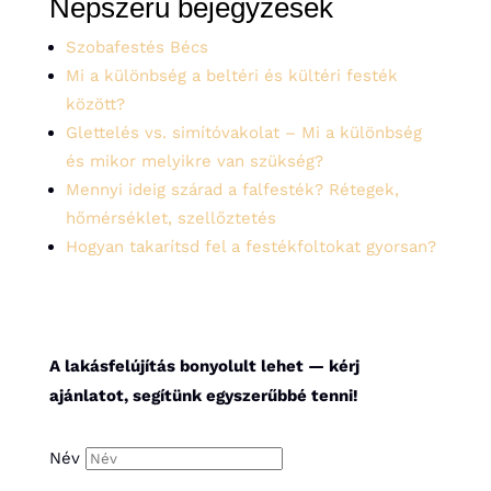
Népszerű bejegyzések
Szobafestés Bécs
Mi a különbség a beltéri és kültéri festék
között?
Glettelés vs. simítóvakolat – Mi a különbség
és mikor melyikre van szükség?
Mennyi ideig szárad a falfesték? Rétegek,
hőmérséklet, szellőztetés
Hogyan takarítsd fel a festékfoltokat gyorsan?
A lakásfelújítás bonyolult lehet — kérj
ajánlatot, segítünk egyszerűbbé tenni!
Név