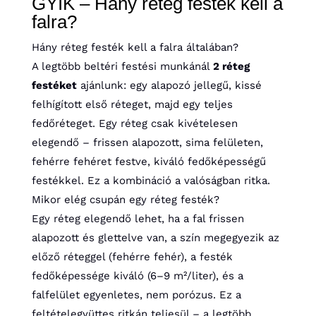
GYIK – Hány réteg festék kell a
falra?
Hány réteg festék kell a falra általában?
A legtöbb beltéri festési munkánál
2 réteg
festéket
ajánlunk: egy alapozó jellegű, kissé
felhígított első réteget, majd egy teljes
fedőréteget. Egy réteg csak kivételesen
elegendő – frissen alapozott, sima felületen,
fehérre fehéret festve, kiváló fedőképességű
festékkel. Ez a kombináció a valóságban ritka.
Mikor elég csupán egy réteg festék?
Egy réteg elegendő lehet, ha a fal frissen
alapozott és glettelve van, a szín megegyezik az
előző réteggel (fehérre fehér), a festék
fedőképessége kiváló (6–9 m²/liter), és a
falfelület egyenletes, nem porózus. Ez a
feltételegyüttes ritkán teljesül – a legtöbb