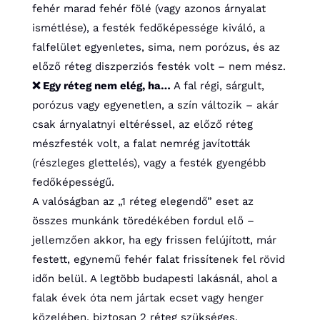
fehér marad fehér fölé (vagy azonos árnyalat
ismétlése), a festék fedőképessége kiváló, a
falfelület egyenletes, sima, nem porózus, és az
előző réteg diszperziós festék volt – nem mész.
❌ Egy réteg nem elég, ha…
A fal régi, sárgult,
porózus vagy egyenetlen, a szín változik – akár
csak árnyalatnyi eltéréssel, az előző réteg
mészfesték volt, a falat nemrég javították
(részleges glettelés), vagy a festék gyengébb
fedőképességű.
A valóságban az „1 réteg elegendő” eset az
összes munkánk töredékében fordul elő –
jellemzően akkor, ha egy frissen felújított, már
festett, egynemű fehér falat frissítenek fel rövid
időn belül. A legtöbb budapesti lakásnál, ahol a
falak évek óta nem jártak ecset vagy henger
közelében, biztosan 2 réteg szükséges,