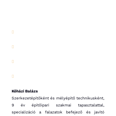




Kőházi Balázs
Szerkezetépítőként és mélyépítő technikusként,
9 év építőipari szakmai tapasztalattal,
specializáció a falazatok befejező és javító