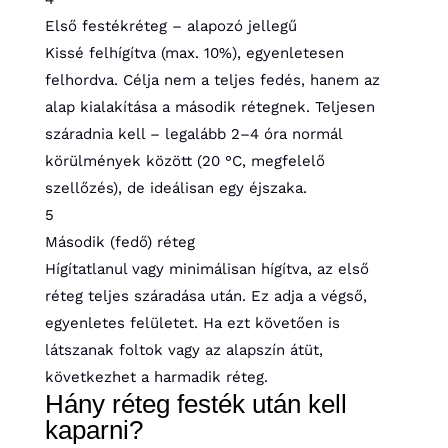
Első festékréteg – alapozó jellegű
Kissé felhígítva (max. 10%), egyenletesen
felhordva. Célja nem a teljes fedés, hanem az
alap kialakítása a második rétegnek. Teljesen
száradnia kell – legalább 2–4 óra normál
körülmények között (20 °C, megfelelő
szellőzés), de ideálisan egy éjszaka.
5
Második (fedő) réteg
Hígítatlanul vagy minimálisan hígítva, az első
réteg teljes száradása után. Ez adja a végső,
egyenletes felületet. Ha ezt követően is
látszanak foltok vagy az alapszín átüt,
következhet a harmadik réteg.
Hány réteg festék után kell
kaparni?