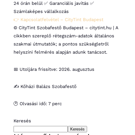
24 órán belül
✅ Garanciális javítás
✅
Számlaképes vállalkozás
👉 Kapcsolatfelvétel – CityTint Budapest
© CityTint Szobafestő Budapest – citytint.hu | A
cikkben szereplő rétegszám-adatok általános
szakmai útmutatók; a pontos szükségletről
helyszíni felmérés alapján adunk tanácsot.
📅 Utoljára frissítve: 2026. augusztus
✍️ Kőházi Balázs Szobafestő
🕐 Olvasási idő: 7 perc
Keresés
Keresés