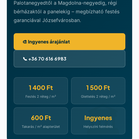
Palotanegyedtől a Magdolna-negyedig, régi
bérházaktól a panelekig – megbízható festés
garanciával Józsefvárosban.
🎨 Ingyenes árajánlat
📞 +36 70 616 6983
1 400 Ft
1 500 Ft
Festés 2 réteg / m²
Glettelés 2 réteg / m²
600 Ft
Ingyenes
Takarás / m² alapterület
Helyszíni felmérés