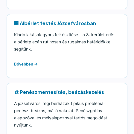
🏢 Albérlet festés Józsefvárosban
Kiadó lakások gyors felkészítése – a 8. kerület erős
albérletpiacán rutinosan és rugalmas határidőkkel
segítünk.
Bővebben →
🎨 Penészmentesítés, beázáskezelés
A józsefvárosi régi bérházak tipikus problémái:
penész, beázás, málló vakolat. Penészgátlós
alapozóval és mélyalapozóval tartós megoldást
nyújtunk.