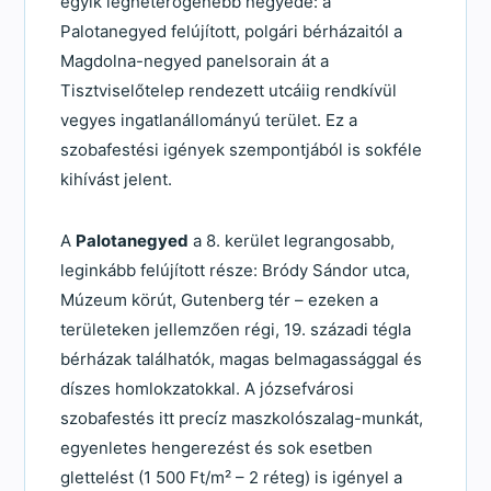
egyik legheterogénebb negyede: a
Palotanegyed felújított, polgári bérházaitól a
Magdolna-negyed panelsorain át a
Tisztviselőtelep rendezett utcáiig rendkívül
vegyes ingatlanállományú terület. Ez a
szobafestési igények szempontjából is sokféle
kihívást jelent.
A
Palotanegyed
a 8. kerület legrangosabb,
leginkább felújított része: Bródy Sándor utca,
Múzeum körút, Gutenberg tér – ezeken a
területeken jellemzően régi, 19. századi tégla
bérházak találhatók, magas belmagassággal és
díszes homlokzatokkal. A józsefvárosi
szobafestés itt precíz maszkolószalag-munkát,
egyenletes hengerezést és sok esetben
glettelést (1 500 Ft/m² – 2 réteg) is igényel a