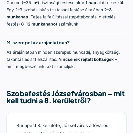
Garzon (~35 m²) tisztasági festése akár
1 nap
alatt elkészül.
Egy 2–3 szobás lakás tisztasági festése általában
2–3
munkanap
. Teljes falfelújítással (tapétabontás, glettelés,
festés)
8–12 munkanapot
számítunk.
Mi szerepel az árajánlatban?
Az árajánlatban minden szerepel: munkadíj, anyagköltség,
takarítás és sitt elszállítás.
Nincsenek rejtett költségek
–
amit megbeszélünk, azt számoljuk.
Szobafestés Józsefvárosban – mit
kell tudni a 8. kerületről?
Budapest 8. kerülete, Józsefváros a főváros