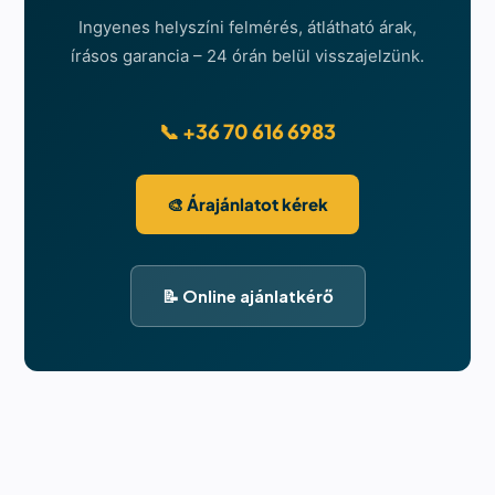
Ingyenes helyszíni felmérés, átlátható árak,
írásos garancia – 24 órán belül visszajelzünk.
📞 +36 70 616 6983
🎨 Árajánlatot kérek
📝 Online ajánlatkérő