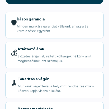
Írásos garancia
🛡️
Minden munkára garanciát vállalunk anyagra és
kivitelezésre egyaránt.
Átlátható árak
💰
Előzetes árajánlat, rejtett költségek nélkül – amit
megbeszélünk, azt számoljuk.
Takarítás a végén
🧹
Munkánk végeztével a helyszínt rendbe tesszük –
készen kapja vissza a lakást.
Pontos megjelenés