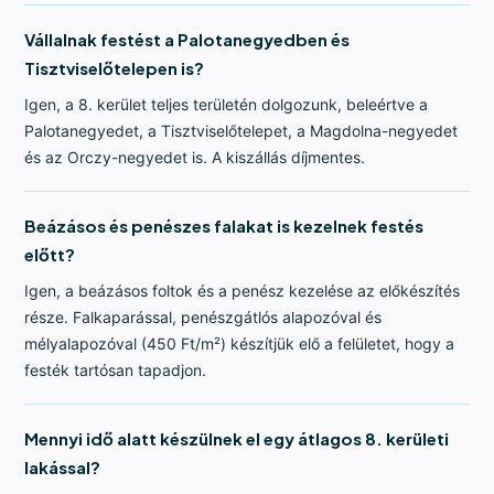
Vállalnak festést a Palotanegyedben és
Tisztviselőtelepen is?
Igen, a 8. kerület teljes területén dolgozunk, beleértve a
Palotanegyedet, a Tisztviselőtelepet, a Magdolna-negyedet
és az Orczy-negyedet is. A kiszállás díjmentes.
Beázásos és penészes falakat is kezelnek festés
előtt?
Igen, a beázásos foltok és a penész kezelése az előkészítés
része. Falkaparással, penészgátlós alapozóval és
mélyalapozóval (450 Ft/m²) készítjük elő a felületet, hogy a
festék tartósan tapadjon.
Mennyi idő alatt készülnek el egy átlagos 8. kerületi
lakással?