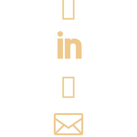



