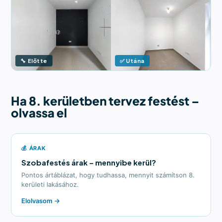
🔧 Előtte
✅ Utána
Ha 8. kerületben tervez festést –
olvassa el
💰 ÁRAK
Szobafestés árak – mennyibe kerül?
Pontos ártáblázat, hogy tudhassa, mennyit számítson 8.
kerületi lakásához.
Elolvasom →