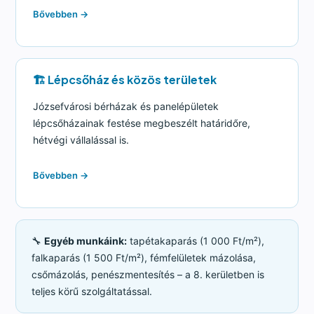
Bővebben →
🏗️ Lépcsőház és közös területek
Józsefvárosi bérházak és panelépületek
lépcsőházainak festése megbeszélt határidőre,
hétvégi vállalással is.
Bővebben →
🔧
Egyéb munkáink:
tapétakaparás (1 000 Ft/m²),
falkaparás (1 500 Ft/m²), fémfelületek mázolása,
csőmázolás, penészmentesítés – a 8. kerületben is
teljes körű szolgáltatással.