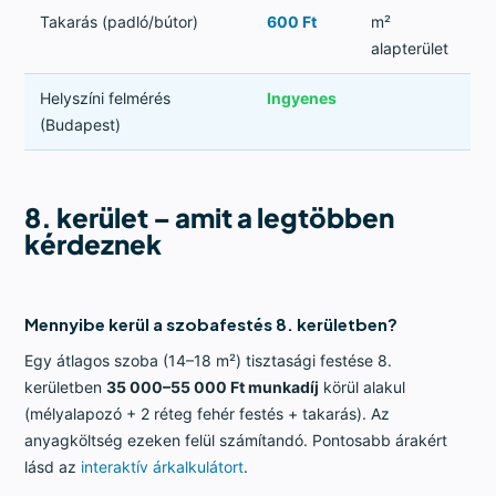
Takarás (padló/bútor)
600 Ft
m²
alapterület
Helyszíni felmérés
Ingyenes
(Budapest)
8. kerület – amit a legtöbben
kérdeznek
Mennyibe kerül a szobafestés 8. kerületben?
Egy átlagos szoba (14–18 m²) tisztasági festése 8.
kerületben
35 000–55 000 Ft munkadíj
körül alakul
(mélyalapozó + 2 réteg fehér festés + takarás). Az
anyagköltség ezeken felül számítandó. Pontosabb árakért
lásd az
interaktív árkalkulátort
.