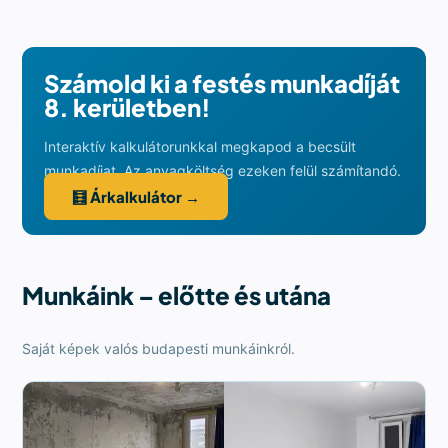
Számold ki a festés munkadíját
8. kerületben!
Interaktív kalkulátorunkkal megkapod a becsült
munkadíjat. Az anyagköltség ezeken felül számítandó.
🧮 Árkalkulátor →
Munkáink – előtte és utána
Saját képek valós budapesti munkáinkról.