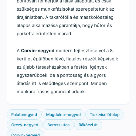
pontosan felmérjük a falak állapotát, és csak
szükséges munkafázisokat szerepeltetünk az
árajánlatban. A takarófólia és maszkolószalag
alapos alkalmazása garantálja, hogy bútor és
parketta érintetlen marad.
A
Corvin-negyed
modern fejlesztéseivel a 8.
kerület épülőben lévő, fiatalos részét képviseli:
az újabb társasházakban a festési igények
egyszerűbbek, de a pontosság és a gyors
átadás itt is elsődleges szempont. Minden
munkára írásos garanciát adunk.
Palotanegyed
Magdolna-negyed
Tisztviselőtelep
Orczy-negyed
Baross utca
Rákóczi út
Corvin-negyed