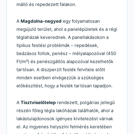
málló és repedezett falakon.
A
Magdolna-negyed
egy folyamatosan
megújuló terület, ahol a panelépületek és a régi
téglaházak keverednek. A panellakásokon a
tipikus festési problémák – repedések,
beázásos foltok, penész – mélyalapozóval (450
Ft/m²) és penészgátlós alapozóval kezelhetők
tartósan. A diszperzit festék felvitele előtt
minden esetben elvégezzük a szükséges
előkészítést, hogy a festék tartósan tapadjon.
A
Tisztviselőtelep
rendezett, polgárias jellegű
részén főleg tégla lakóházak találhatók, ahol a
lakástulajdonosok igényes kivitelezést várnak
el. Az ingyenes helyszíni felmérés keretében