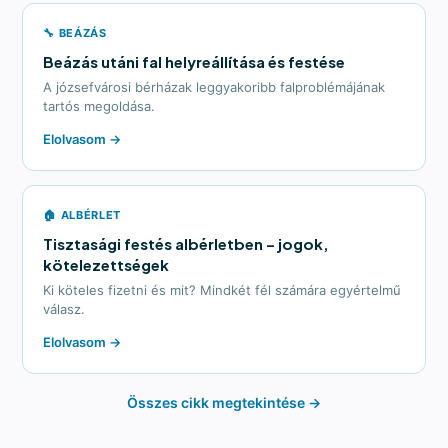
🔧 BEÁZÁS
Beázás utáni fal helyreállítása és festése
A józsefvárosi bérházak leggyakoribb falproblémájának
tartós megoldása.
Elolvasom →
🏠 ALBÉRLET
Tisztasági festés albérletben – jogok,
kötelezettségek
Ki köteles fizetni és mit? Mindkét fél számára egyértelmű
válasz.
Elolvasom →
Összes cikk megtekintése →