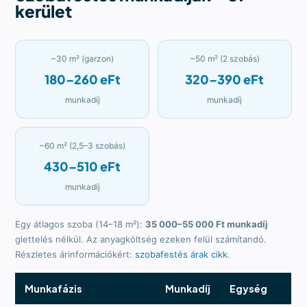
kerület
~30 m² (garzon)
~50 m² (2 szobás)
180–260 eFt
320–390 eFt
munkadíj
munkadíj
~60 m² (2,5–3 szobás)
430–510 eFt
munkadíj
Egy átlagos szoba (14–18 m²):
35 000–55 000 Ft munkadíj
glettelés nélkül. Az anyagköltség ezeken felül számítandó.
Részletes árinformációkért:
szobafestés árak cikk
.
Munkafázis
Munkadíj
Egység