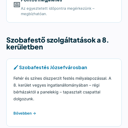
📅
Az egyeztetett időpontra megérkezünk –
megbízhatóan.
Szobafestő szolgáltatások a 8.
kerületben
🖌️ Szobafestés Józsefvárosban
Fehér és színes diszperzit festés mélyalapozással. A
8. kerület vegyes ingatlanállományában – régi
bérházaktól a panelekig – tapasztalt csapattal
dolgozunk.
Bővebben →