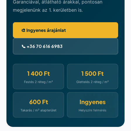
Garanciával, átlátható árakkal, pontosan
megjelenünk az 1. kerületben is.
🎨 Ingyenes árajánlat
📞 +36 70 616 6983
1 400 Ft
1 500 Ft
Festés 2 réteg / m²
Glettelés 2 réteg / m²
600 Ft
Ingyenes
Takarás / m² alapterület
Helyszíni felmérés