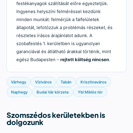
festékanyagok szállítását előre egyeztetjük.
Ingyenes helyszíni felméréssel kezdünk
minden munkát: felmérjük a falfelületek
állapotát, lefotózzuk a problémás részeket, és
részletes írásos árajánlatot adunk. A
szobafestés 1. kerületben is ugyanolyan
garanciával és átlátható árakkal történik, mint
egész Budapesten –
rejtett költség nincsen
.
Várhegy
Víziváros
Tabán
Krisztinaváros
Naphegy
Budai Vár körzete
Ybl Miklós tér
Szomszédos kerületekben is
dolgozunk