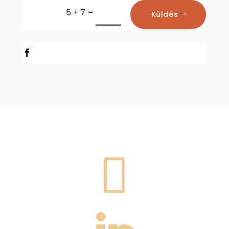
=
5 + 7
Küldés
