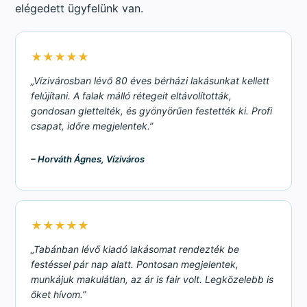
elégedett ügyfelünk van.
★★★★★
„Vízivárosban lévő 80 éves bérházi lakásunkat kellett
felújítani. A falak málló rétegeit eltávolították,
gondosan glettelték, és gyönyörűen festették ki. Profi
csapat, időre megjelentek.”
– Horváth Ágnes, Víziváros
★★★★★
„Tabánban lévő kiadó lakásomat rendezték be
festéssel pár nap alatt. Pontosan megjelentek,
munkájuk makulátlan, az ár is fair volt. Legközelebb is
őket hívom.”