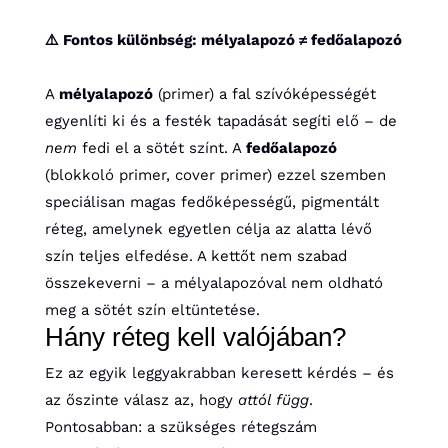
⚠️ Fontos különbség: mélyalapozó ≠ fedőalapozó
A
mélyalapozó
(primer) a fal szívóképességét
egyenlíti ki és a festék tapadását segíti elő – de
nem
fedi el a sötét színt. A
fedőalapozó
(blokkoló primer, cover primer) ezzel szemben
speciálisan magas fedőképességű, pigmentált
réteg, amelynek egyetlen célja az alatta lévő
szín teljes elfedése. A kettőt nem szabad
összekeverni – a mélyalapozóval nem oldható
meg a sötét szín eltüntetése.
Hány réteg kell valójában?
Ez az egyik leggyakrabban keresett kérdés – és
az őszinte válasz az, hogy
attól függ
.
Pontosabban: a szükséges rétegszám