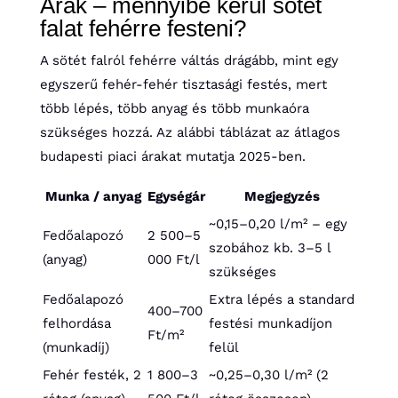
Árak – mennyibe kerül sötét
falat fehérre festeni?
A sötét falról fehérre váltás drágább, mint egy
egyszerű fehér-fehér tisztasági festés, mert
több lépés, több anyag és több munkaóra
szükséges hozzá. Az alábbi táblázat az átlagos
budapesti piaci árakat mutatja 2025-ben.
Munka / anyag
Egységár
Megjegyzés
~0,15–0,20 l/m² – egy
Fedőalapozó
2 500–5
szobához kb. 3–5 l
(anyag)
000 Ft/l
szükséges
Fedőalapozó
Extra lépés a standard
400–700
felhordása
festési munkadíjon
Ft/m²
(munkadíj)
felül
Fehér festék, 2
1 800–3
~0,25–0,30 l/m² (2