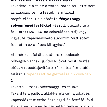
Takarítsd le a falat: a zsíros, poros felületre sem
az alapozó, sem a festék nem tapad
megfelelően. Ha a sötét fal
fényes vagy
selyemfényű festékkel
készült, csiszold le a
felületet (120–150-es csiszolópapírral) vagy
vigyél fel tapadásnövelő alapozót. Matt sötét
felületen ez a lépés kihagyható.
Ellenőrizd a fal állapotát: ha repedések,
hólyagok vannak, javítsd ki őket most, festés
előtt. A repedésjavításról részletes útmutatót
találsz a
repedezett fal glettelése cikkünkben
.
2
Takarás – maszkolószalaggal és fóliával
Takard le a padlót, ablakkereteket, ajtókat és
kapcsolókat maszkolószalaggal és festőfóliával.
Ez a lépés a fehér festésnél különösen kritikus