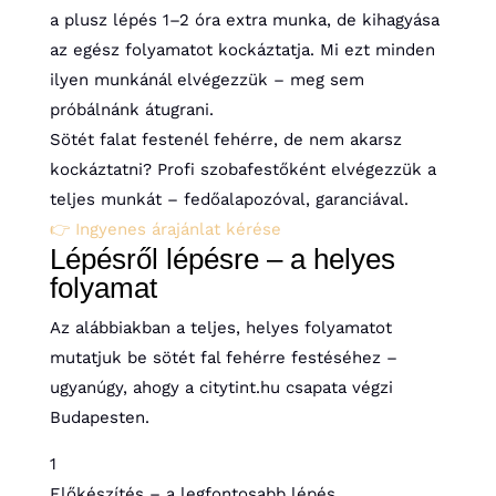
a plusz lépés 1–2 óra extra munka, de kihagyása
az egész folyamatot kockáztatja. Mi ezt minden
ilyen munkánál elvégezzük – meg sem
próbálnánk átugrani.
Sötét falat festenél fehérre, de nem akarsz
kockáztatni? Profi szobafestőként elvégezzük a
teljes munkát – fedőalapozóval, garanciával.
👉 Ingyenes árajánlat kérése
Lépésről lépésre – a helyes
folyamat
Az alábbiakban a teljes, helyes folyamatot
mutatjuk be sötét fal fehérre festéséhez –
ugyanúgy, ahogy a citytint.hu csapata végzi
Budapesten.
1
Előkészítés – a legfontosabb lépés