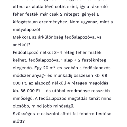
elfedi az alatta lévő sötét színt, így a rákerülő
fehér festék már csak 2 réteget igényel a
kifogástalan eredményhez. Nem ugyanaz, mint a
mélyalapozó!
Mekkora az árkülönbség fedőalapozóval vs.
anélkül?
Fedőalapozó nélkül 3–4 réteg fehér festék
kelhet, fedőalapozóval 1 alap + 2 festékréteg
elegendő. Egy 20 m²-es szobán a fedőalapozós
módszer anyag- és munkadíj összesen kb. 69
000 Ft, az alapozó nélküli 4 réteges megoldás
kb. 86 000 Ft – és utóbbi eredménye rosszabb
minőségű. A fedőalapozós megoldás tehát mind
olcsóbb, mind jobb minőségű.
Szükséges-e csiszolni sötét fal fehérre festése
előtt?