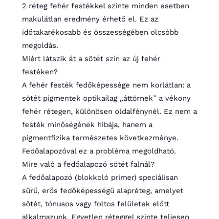
2 réteg fehér festékkel szinte minden esetben
makulátlan eredmény érhető el. Ez az
időtakarékosabb és összességében olcsóbb
megoldás.
Miért látszik át a sötét szín az új fehér
festéken?
A fehér festék fedőképessége nem korlátlan: a
sötét pigmentek optikailag „áttörnek” a vékony
fehér rétegen, különösen oldalfénynél. Ez nem a
festék minőségének hibája, hanem a
pigmentfizika természetes következménye.
Fedőalapozóval ez a probléma megoldható.
Mire való a fedőalapozó sötét falnál?
A fedőalapozó (blokkoló primer) speciálisan
sűrű, erős fedőképességű alapréteg, amelyet
sötét, tónusos vagy foltos felületek előtt
alkalmazunk. Egyetlen réteggel szinte teljesen