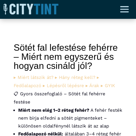
Sötét fal lefestése fehérre
– Miért nem egyszerű és
hogyan csináld jól?
▸ Miért látszik át?
▸ Hány réteg kell?
▸
Fedőalapozó
▸ Lépésről lépésre
▸ Árak
▸ GYIK
📋 Gyors összefoglaló – Sötét fal fehérre
festése
Miért nem elég 1–2 réteg fehér?
A fehér festék
nem bírja elfedni a sötét pigmenteket –
különösen oldalfénynél látszik át az alap
Fedőalapozó nélkül:
általában 3–4 réteg fehér