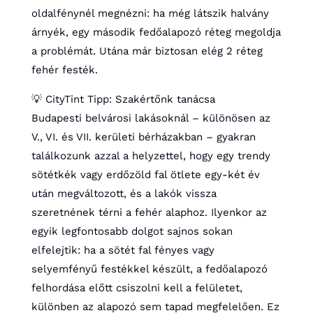
oldalfénynél megnézni: ha még látszik halvány
árnyék, egy második fedőalapozó réteg megoldja
a problémát. Utána már biztosan elég 2 réteg
fehér festék.
💡 CityTint Tipp: Szakértőnk tanácsa
Budapesti belvárosi lakásoknál – különösen az
V., VI. és VII. kerületi bérházakban – gyakran
találkozunk azzal a helyzettel, hogy egy trendy
sötétkék vagy erdőzöld fal ötlete egy-két év
után megváltozott, és a lakók vissza
szeretnének térni a fehér alaphoz. Ilyenkor az
egyik legfontosabb dolgot sajnos sokan
elfelejtik: ha a sötét fal fényes vagy
selyemfényű festékkel készült, a fedőalapozó
felhordása előtt csiszolni kell a felületet,
különben az alapozó sem tapad megfelelően. Ez