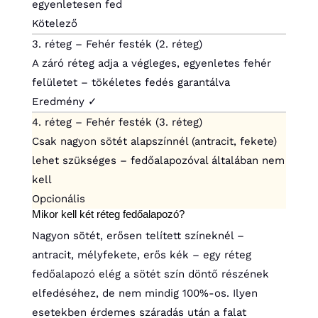
egyenletesen fed
Kötelező
3. réteg – Fehér festék (2. réteg)
A záró réteg adja a végleges, egyenletes fehér
felületet – tökéletes fedés garantálva
Eredmény ✓
4. réteg – Fehér festék (3. réteg)
Csak nagyon sötét alapszínnél (antracit, fekete)
lehet szükséges – fedőalapozóval általában nem
kell
Opcionális
Mikor kell két réteg fedőalapozó?
Nagyon sötét, erősen telített színeknél –
antracit, mélyfekete, erős kék – egy réteg
fedőalapozó elég a sötét szín döntő részének
elfedéséhez, de nem mindig 100%-os. Ilyen
esetekben érdemes száradás után a falat