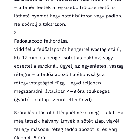
– a fehér festék a legkisebb fröccsenéstől is
látható nyomot hagy sötét bútoron vagy padlón.
Ne spórolj a takaráson.
3
Fedőalapozó felhordása
Vidd fel a fedőalapozót hengerrel (vastag szálú,
kb. 12 mm-es henger sötét alapokhoz) vagy
ecsettel a saroknál. Ügyelj az egyenletes, vastag
rétegre – a fedőalapozó hatékonysága a
rétegvastagságtól függ. Hagyd teljesen
megszáradni: általában
4–8 óra
szükséges
(gyártói adatlap szerint ellenőrizd).
Száradás után oldalfénynél nézd meg a falat. Ha
még látszik halvány árnyék a sötét alap, vigyél
fel egy második réteg fedőalapozót is, és várj
újabb 4–8 órát.