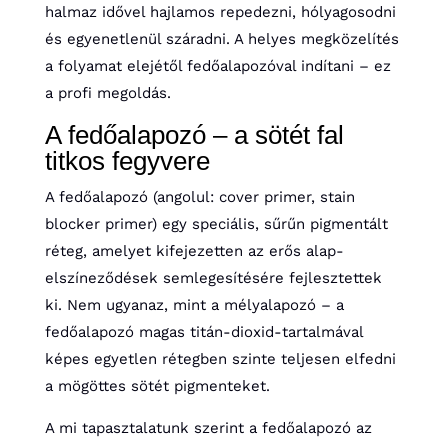
halmaz idővel hajlamos repedezni, hólyagosodni
és egyenetlenül száradni. A helyes megközelítés
a folyamat elejétől fedőalapozóval indítani – ez
a profi megoldás.
A fedőalapozó – a sötét fal
titkos fegyvere
A fedőalapozó (angolul: cover primer, stain
blocker primer) egy speciális, sűrűn pigmentált
réteg, amelyet kifejezetten az erős alap-
elszíneződések semlegesítésére fejlesztettek
ki. Nem ugyanaz, mint a mélyalapozó – a
fedőalapozó magas titán-dioxid-tartalmával
képes egyetlen rétegben szinte teljesen elfedni
a mögöttes sötét pigmenteket.
A mi tapasztalatunk szerint a fedőalapozó az