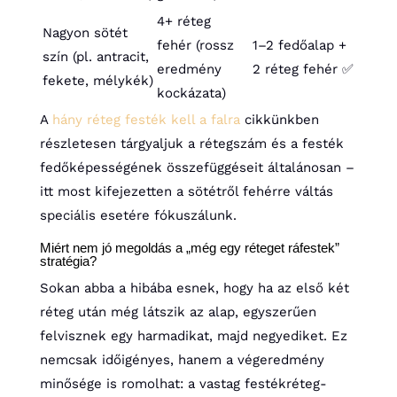
4+ réteg
Nagyon sötét
fehér (rossz
1–2 fedőalap +
szín (pl. antracit,
eredmény
2 réteg fehér ✅
fekete, mélykék)
kockázata)
A
hány réteg festék kell a falra
cikkünkben
részletesen tárgyaljuk a rétegszám és a festék
fedőképességének összefüggéseit általánosan –
itt most kifejezetten a sötétről fehérre váltás
speciális esetére fókuszálunk.
Miért nem jó megoldás a „még egy réteget ráfestek”
stratégia?
Sokan abba a hibába esnek, hogy ha az első két
réteg után még látszik az alap, egyszerűen
felvisznek egy harmadikat, majd negyediket. Ez
nemcsak időigényes, hanem a végeredmény
minősége is romolhat: a vastag festékréteg-