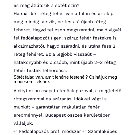
és még átlátszik a sötét szín?
Ha már két réteg fehér van a falon és az alap
még mindig látszik, ne fess rá újabb réteg
fehéret. Hagyd teljesen megszáradni, majd vigyél
fel fedőalapozót (igen, száraz fehér festékre is
alkalmazható), hagyd száradni, és utána fess 2
réteg fehéret. Ez a legjobb visszaút –
hatékonyabb és olcsóbb, mint újabb 2–3 réteg
fehér festék felhordása.
Sötét falad van, amit fehérre festenél? Csináljuk meg
rendesen – elsőre.
A citytint.hu csapata fedőalapozóval, a megfelelő
rétegszámmal és száradási időkkel végzi a
munkát – garantáltan makulátlan fehér
eredménnyel. Budapest összes kerületében
vállaljuk.
✅ Fedőalapozós profi módszer
✅ Számlaképes