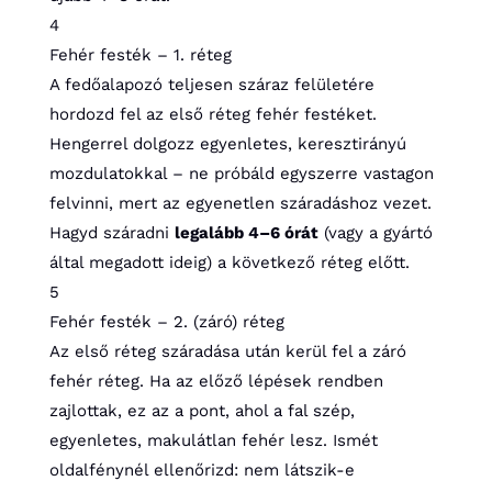
4
Fehér festék – 1. réteg
A fedőalapozó teljesen száraz felületére
hordozd fel az első réteg fehér festéket.
Hengerrel dolgozz egyenletes, keresztirányú
mozdulatokkal – ne próbáld egyszerre vastagon
felvinni, mert az egyenetlen száradáshoz vezet.
Hagyd száradni
legalább 4–6 órát
(vagy a gyártó
által megadott ideig) a következő réteg előtt.
5
Fehér festék – 2. (záró) réteg
Az első réteg száradása után kerül fel a záró
fehér réteg. Ha az előző lépések rendben
zajlottak, ez az a pont, ahol a fal szép,
egyenletes, makulátlan fehér lesz. Ismét
oldalfénynél ellenőrizd: nem látszik-e