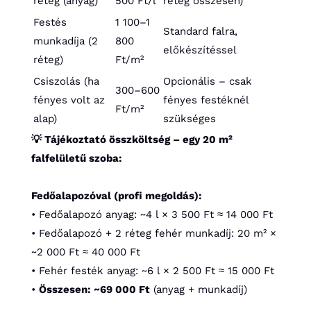
réteg (anyag)
500 Ft/l
réteg összesen)
Festés
1 100–1
Standard falra,
munkadíja (2
800
előkészítéssel
réteg)
Ft/m²
Csiszolás (ha
Opcionális – csak
300–600
fényes volt az
fényes festéknél
Ft/m²
alap)
szükséges
💡 Tájékoztató összköltség – egy 20 m²
falfelületű szoba:
Fedőalapozóval (profi megoldás):
• Fedőalapozó anyag: ~4 l × 3 500 Ft ≈ 14 000 Ft
• Fedőalapozó + 2 réteg fehér munkadíj: 20 m² ×
~2 000 Ft ≈ 40 000 Ft
• Fehér festék anyag: ~6 l × 2 500 Ft ≈ 15 000 Ft
•
Összesen: ~69 000 Ft
(anyag + munkadíj)