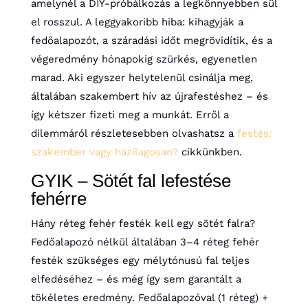
amelynél a DIY-próbálkozás a legkönnyebben sül
el rosszul. A leggyakoribb hiba: kihagyják a
fedőalapozót, a száradási időt megrövidítik, és a
végeredmény hónapokig szürkés, egyenetlen
marad. Aki egyszer helytelenül csinálja meg,
általában szakembert hív az újrafestéshez – és
így kétszer fizeti meg a munkát. Erről a
dilemmáról részletesebben olvashatsz a
festés:
szakember vagy házilagosan?
cikkünkben.
GYIK – Sötét fal lefestése
fehérre
Hány réteg fehér festék kell egy sötét falra?
Fedőalapozó nélkül általában 3–4 réteg fehér
festék szükséges egy mélytónusú fal teljes
elfedéséhez – és még így sem garantált a
tökéletes eredmény. Fedőalapozóval (1 réteg) +