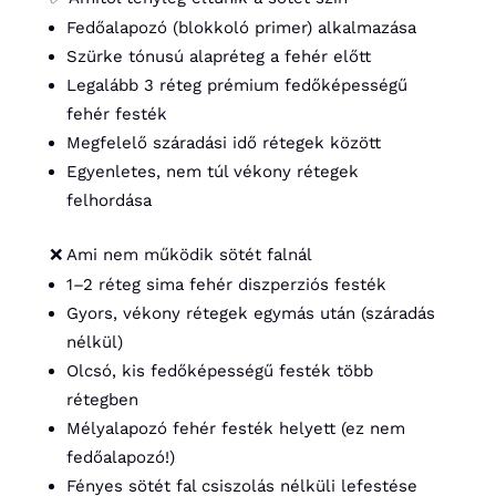
Fedőalapozó (blokkoló primer) alkalmazása
Szürke tónusú alapréteg a fehér előtt
Legalább 3 réteg prémium fedőképességű
fehér festék
Megfelelő száradási idő rétegek között
Egyenletes, nem túl vékony rétegek
felhordása
❌ Ami nem működik sötét falnál
1–2 réteg sima fehér diszperziós festék
Gyors, vékony rétegek egymás után (száradás
nélkül)
Olcsó, kis fedőképességű festék több
rétegben
Mélyalapozó fehér festék helyett (ez nem
fedőalapozó!)
Fényes sötét fal csiszolás nélküli lefestése