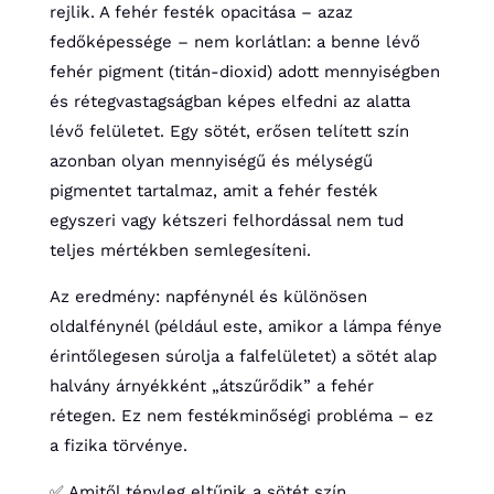
rejlik. A fehér festék opacitása – azaz
fedőképessége – nem korlátlan: a benne lévő
fehér pigment (titán-dioxid) adott mennyiségben
és rétegvastagságban képes elfedni az alatta
lévő felületet. Egy sötét, erősen telített szín
azonban olyan mennyiségű és mélységű
pigmentet tartalmaz, amit a fehér festék
egyszeri vagy kétszeri felhordással nem tud
teljes mértékben semlegesíteni.
Az eredmény: napfénynél és különösen
oldalfénynél (például este, amikor a lámpa fénye
érintőlegesen súrolja a falfelületet) a sötét alap
halvány árnyékként „átszűrődik” a fehér
rétegen. Ez nem festékminőségi probléma – ez
a fizika törvénye.
✅ Amitől tényleg eltűnik a sötét szín