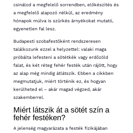
csinálod a megfelelő sorrendben, előkészítés és
a megfelelő alapozó nélkül, az eredmény
hónapok múlva is szürkés árnyékokat mutató,
egyenetlen fal lesz.
Budapesti szobafestőként rendszeresen
találkozunk ezzel a helyzettel: valaki maga
próbálta lefesteni a sötétkék vagy erdőzöld
falat, és két réteg fehér festék után rájött, hogy
az alap még mindig átlátszik. Ebben a cikkben
megmutatjuk, miért történik ez, és hogyan
kerülheted el – akár magad végzed, akár
szakemberrel.
Miért látszik át a sötét szín a
fehér festéken?
A jelenség magyarázata a festék fizikájában