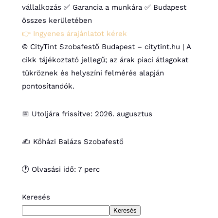
vállalkozás
✅ Garancia a munkára
✅ Budapest
összes kerületében
👉 Ingyenes árajánlatot kérek
© CityTint Szobafestő Budapest – citytint.hu | A
cikk tájékoztató jellegű; az árak piaci átlagokat
tükröznek és helyszíni felmérés alapján
pontosítandók.
📅 Utoljára frissítve: 2026. augusztus
✍️ Kőházi Balázs Szobafestő
🕐 Olvasási idő: 7 perc
Keresés
Keresés