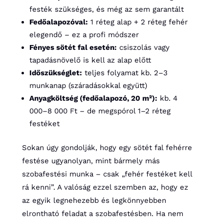
festék szükséges, és még az sem garantált
Fedőalapozóval:
1 réteg alap + 2 réteg fehér
elegendő – ez a profi módszer
Fényes sötét fal esetén:
csiszolás vagy
tapadásnövelő is kell az alap előtt
Időszükséglet:
teljes folyamat kb. 2–3
munkanap (száradásokkal együtt)
Anyagköltség (fedőalapozó, 20 m²):
kb. 4
000–8 000 Ft – de megspórol 1–2 réteg
festéket
Sokan úgy gondolják, hogy egy sötét fal fehérre
festése ugyanolyan, mint bármely más
szobafestési munka – csak „fehér festéket kell
rá kenni”. A valóság ezzel szemben az, hogy ez
az egyik legnehezebb és legkönnyebben
elrontható feladat a szobafestésben. Ha nem