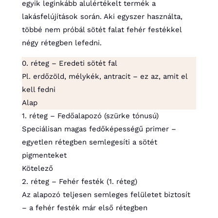
egyik leginkább alulértékelt termék a
lakásfelújítások során. Aki egyszer használta,
többé nem próbál sötét falat fehér festékkel
négy rétegben lefedni.
0. réteg – Eredeti sötét fal
Pl. erdőzöld, mélykék, antracit – ez az, amit el
kell fedni
Alap
1. réteg – Fedőalapozó (szürke tónusú)
Speciálisan magas fedőképességű primer –
egyetlen rétegben semlegesíti a sötét
pigmenteket
Kötelező
2. réteg – Fehér festék (1. réteg)
Az alapozó teljesen semleges felületet biztosít
– a fehér festék már első rétegben