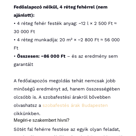
Fedőalapozó nélkül, 4 réteg fehérrel (nem
ajánlott):
• 4 réteg fehér festék anyag: ~12 l × 2 500 Ft ≈
30 000 Ft
• 4 réteg munkadíja: 20 m² × ~2 800 Ft ≈ 56 000
Ft
•
Összesen: ~86 000 Ft
– és az eredmény sem
garantált
A fedőalapozós megoldás tehát nemcsak jobb
minőségű eredményt ad, hanem összességében
olcsóbb is. A szobafestési árakról bővebben
olvashatsz a
szobafestés árak Budapesten
cikkünkben.
Megéri-e szakembert hívni?
Sötét fal fehérre festése az egyik olyan feladat,