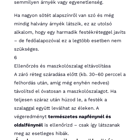
semmilyen árnyék vagy egyenetlenség.
Ha nagyon sötét alapszínről van szó és még
mindig halvány árnyék látszik, ez az utolsó
alkalom, hogy egy harmadik festékréteggel javíts
– de fedőalapozóval ez a legtöbb esetben nem
szükséges.
6
Ellenőrzés és maszkolószalag eltávolítása
A záró réteg száradása előtt (kb. 30–60 perccel a
felhordás után, amíg még enyhén nedves)
távolítsd el óvatosan a maszkolószalagot. Ha
teljesen száraz után húzod le, a festék a
szalaggal együtt leválhat az éleken. A
végeredményt
természetes napfénynél és
oldalfénynél
is ellenőrizd – csak így látszanak
meg az esetleges hibák.