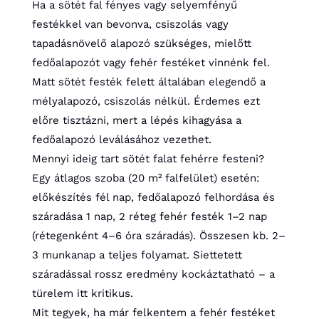
Ha a sötét fal fényes vagy selyemfényű
festékkel van bevonva, csiszolás vagy
tapadásnövelő alapozó szükséges, mielőtt
fedőalapozót vagy fehér festéket vinnénk fel.
Matt sötét festék felett általában elegendő a
mélyalapozó, csiszolás nélkül. Érdemes ezt
előre tisztázni, mert a lépés kihagyása a
fedőalapozó leválásához vezethet.
Mennyi ideig tart sötét falat fehérre festeni?
Egy átlagos szoba (20 m² falfelület) esetén:
előkészítés fél nap, fedőalapozó felhordása és
száradása 1 nap, 2 réteg fehér festék 1–2 nap
(rétegenként 4–6 óra száradás). Összesen kb. 2–
3 munkanap a teljes folyamat. Siettetett
száradással rossz eredmény kockáztatható – a
türelem itt kritikus.
Mit tegyek, ha már felkentem a fehér festéket