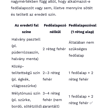
nagymértékben függ attól, hogy alkalmazol-e
fedőalapozót vagy sem, illetve mennyire sötét
és telített az eredeti szín.
Az eredeti fal
Fedőalapozó
Fedőalapozóval
színe
nélkül
(1 réteg alap)
Halvány pasztell
Általában nem
(pl.
2 réteg fehér
szükséges
púderrózsaszín,
fedőalap
halvány menta)
Közép-
telítettségű szín
2–3 réteg
1 fedőalap + 2
(pl. égkék,
fehér
réteg fehér
világosszürke)
Mélytónusú szín
3–4 réteg
1 fedőalap + 2
(pl. szürke,
fehér (nem
réteg fehér ✅
bordó, sötétzöld)
garantált)