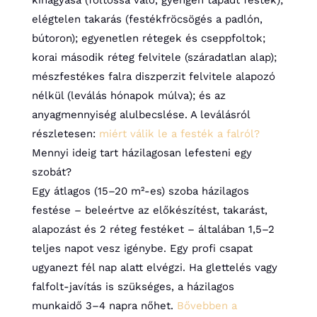
kihagyása (foltossá váló, gyengén tapadt festék);
elégtelen takarás (festékfröcsögés a padlón,
bútoron); egyenetlen rétegek és cseppfoltok;
korai második réteg felvitele (száradatlan alap);
mészfestékes falra diszperzit felvitele alapozó
nélkül (leválás hónapok múlva); és az
anyagmennyiség alulbecslése. A leválásról
részletesen:
miért válik le a festék a falról?
Mennyi ideig tart házilagosan lefesteni egy
szobát?
Egy átlagos (15–20 m²-es) szoba házilagos
festése – beleértve az előkészítést, takarást,
alapozást és 2 réteg festéket – általában 1,5–2
teljes napot vesz igénybe. Egy profi csapat
ugyanezt fél nap alatt elvégzi. Ha glettelés vagy
falfolt-javítás is szükséges, a házilagos
munkaidő 3–4 napra nőhet.
Bővebben a