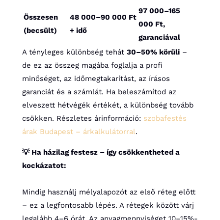
97 000–165
Összesen
48 000–90 000 Ft
000 Ft,
(becsült)
+ idő
garanciával
A tényleges különbség tehát
30–50% körüli
–
de ez az összeg magába foglalja a profi
minőséget, az időmegtakarítást, az írásos
garanciát és a számlát. Ha beleszámítod az
elveszett hétvégék értékét, a különbség tovább
csökken. Részletes árinformáció:
szobafestés
árak Budapest – árkalkulátorral
.
💡 Ha házilag festesz – így csökkentheted a
kockázatot:
Mindig használj mélyalapozót az első réteg előtt
– ez a legfontosabb lépés. A rétegek között várj
legalább 4–6 órát. Az anyagmennyiséget 10–15%-