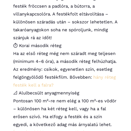
festék fröccsen a padlóra, a bútorra, a
villanykapcsolóra. A festékfolt eltávolítása –
különösen száradás után – sokszor lehetetlen. A
takaróanyagokon soha ne spóroljunk, mindig
szánjuk rá az időt!
⏱️ Korai második réteg
Ha az első réteg még nem száradt meg teljesen
(minimum 4–6 óra), a második réteg felhúzhatja.
Az eredmény: csíkok, egyenetlen szín, esetleg
felgöngyölődő festékfilm. Bővebben:
hány réteg
festék kell a falra?
📐 Alulbecsült anyagmennyiség
Pontosan 100 m²-re nem elég a 100 m²-es vödör
– különösen ha két réteg kell, vagy ha a fal
erősen szívó. Ha elfogy a festék és a szín
egyedi, a következő adag más árnyalatú lehet.