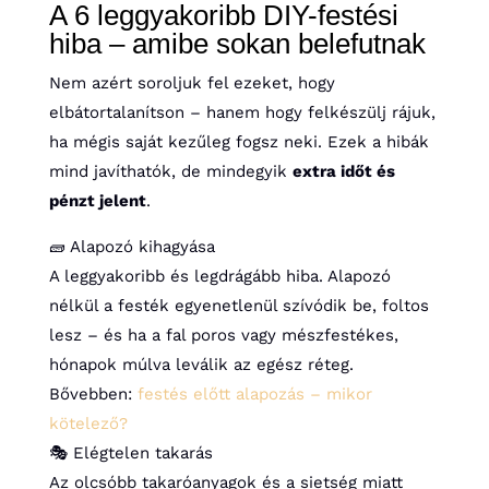
A 6 leggyakoribb DIY-festési
hiba – amibe sokan belefutnak
Nem azért soroljuk fel ezeket, hogy
elbátortalanítson – hanem hogy felkészülj rájuk,
ha mégis saját kezűleg fogsz neki. Ezek a hibák
mind javíthatók, de mindegyik
extra időt és
pénzt jelent
.
🧱 Alapozó kihagyása
A leggyakoribb és legdrágább hiba. Alapozó
nélkül a festék egyenetlenül szívódik be, foltos
lesz – és ha a fal poros vagy mészfestékes,
hónapok múlva leválik az egész réteg.
Bővebben:
festés előtt alapozás – mikor
kötelező?
🎭 Elégtelen takarás
Az olcsóbb takaróanyagok és a sietség miatt