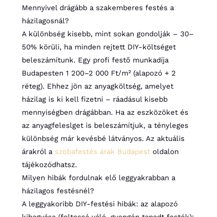
Mennyivel drágább a szakemberes festés a
házilagosnál?
A különbség kisebb, mint sokan gondolják – 30–
50% körüli, ha minden rejtett DIY-költséget
beleszámítunk. Egy profi festő munkadíja
Budapesten 1 200–2 000 Ft/m² (alapozó + 2
réteg). Ehhez jön az anyagköltség, amelyet
házilag is ki kell fizetni – ráadásul kisebb
mennyiségben drágábban. Ha az eszközöket és
az anyagfeleslget is beleszámítjuk, a tényleges
különbség már kevésbé látványos. Az aktuális
árakról a
szobafestés árak Budapest
oldalon
tájékozódhatsz.
Milyen hibák fordulnak elő leggyakrabban a
házilagos festésnél?
A leggyakoribb DIY-festési hibák: az alapozó