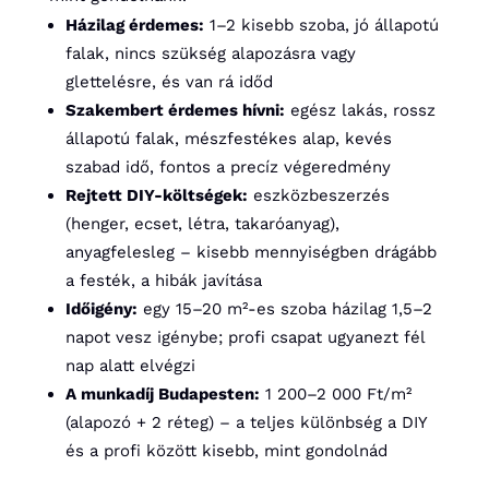
Házilag érdemes:
1–2 kisebb szoba, jó állapotú
falak, nincs szükség alapozásra vagy
glettelésre, és van rá időd
Szakembert érdemes hívni:
egész lakás, rossz
állapotú falak, mészfestékes alap, kevés
szabad idő, fontos a precíz végeredmény
Rejtett DIY-költségek:
eszközbeszerzés
(henger, ecset, létra, takaróanyag),
anyagfelesleg – kisebb mennyiségben drágább
a festék, a hibák javítása
Időigény:
egy 15–20 m²-es szoba házilag 1,5–2
napot vesz igénybe; profi csapat ugyanezt fél
nap alatt elvégzi
A munkadíj Budapesten:
1 200–2 000 Ft/m²
(alapozó + 2 réteg) – a teljes különbség a DIY
és a profi között kisebb, mint gondolnád