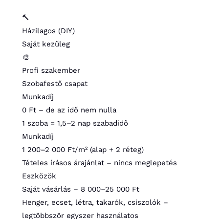
🔨
Házilagos (DIY)
Saját kezűleg
🎨
Profi szakember
Szobafestő csapat
Munkadíj
0 Ft – de az idő nem nulla
1 szoba = 1,5–2 nap szabadidő
Munkadíj
1 200–2 000 Ft/m² (alap + 2 réteg)
Tételes írásos árajánlat – nincs meglepetés
Eszközök
Saját vásárlás – 8 000–25 000 Ft
Henger, ecset, létra, takarók, csiszolók –
legtöbbször egyszer használatos