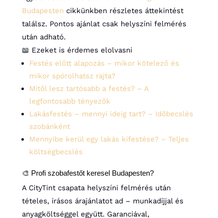
Budapesten
cikkünkben részletes áttekintést
találsz. Pontos ajánlat csak helyszíni felmérés
után adható.
📖 Ezeket is érdemes elolvasni
Festés előtt alapozás – mikor kötelező és
mikor spórolhatsz rajta?
Mitől lesz tartósabb a festés? – A
legfontosabb tényezők
Lakásfestés – mennyi ideig tart? – Időbecslés
szobánként
Mennyibe kerül egy lakás kifestése? – Teljes
költségbecslés
🎨 Profi szobafestőt keresel Budapesten?
A CityTint csapata helyszíni felmérés után
tételes, írásos árajánlatot ad – munkadíjjal és
anyagköltséggel együtt. Garanciával,