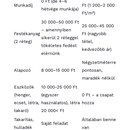
0 Ft (de 4–6
Munkadíj
Ft (1 200–2 000
hétvége munkája)
Ft/m²)
30 000–50 000 Ft
25 000–45 000
– amennyiben
Festékanyag
Ft (nagyobb
sikerül 2 réteggel
(2 réteg)
tétel,
tökéletes fedést
kedvezőbb ár)
elérnünk
Négyzetméterre
Alapozó
8 000–15 000 Ft
pontosan,
maradék nélkül
Eszközök
10 000-25 000 Ft
(henger,
(egyszer
0 Ft – a csapat
ecset, létra,
használatos), létra
hozza
takaró)
20 000< Ft
Takarítás,
Általában benne
Saját feladat
hulladék
van