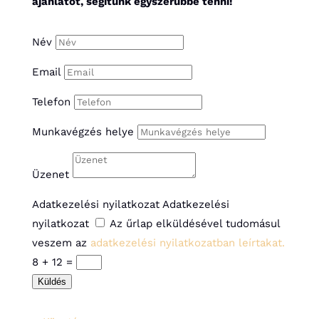
ajánlatot, segítünk egyszerűbbé tenni!
Név
Email
Telefon
Munkavégzés helye
Üzenet
Adatkezelési nyilatkozat
Adatkezelési
nyilatkozat
Az űrlap elküldésével tudomásul
veszem az
adatkezelési nyilatkozatban leírtakat.
8 + 12
=
Küldés