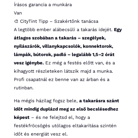
Írásos garancia a munkára
Van
🎨 CityTint Tipp – Szakértőnk tanácsa
A legtöbb ember alábecsüli a takarás idejét.
Egy
átlagos szobában a takarás – szegélyek,
nyílászárók, villanykapcsolók, konnektorok,
lámpák, bútorok, padló – legalább 1,5–2 órát
vesz igénybe.
Ez még a festés előtt van, és a
kihagyott részleteken látszik majd a munka.
Profi csapatnál ez benne van az árban és a
rutinban.
Ha mégis házilag fogsz bele,
a takarásra szánt
időt mindig duplázd meg az első becslésedhez
képest
– és ne felejtsd el, hogy a
festékfröcsögés utólagos eltakarítása szintén
időt és energiát vesz el.