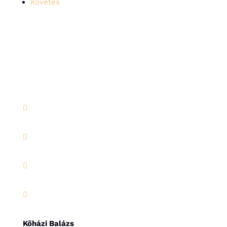
Követés




Kőházi Balázs