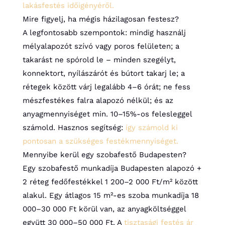
lakásfestés időigényéről.
Mire figyelj, ha mégis házilagosan festesz?
A legfontosabb szempontok: mindig használj
mélyalapozót szívó vagy poros felületen; a
takarást ne spórold le – minden szegélyt,
konnektort, nyílászárót és bútort takarj le; a
rétegek között várj legalább 4–6 órát; ne fess
mészfestékes falra alapozó nélkül; és az
anyagmennyiséget min. 10–15%-os felesleggel
számold. Hasznos segítség:
így számold ki
pontosan a szükséges festékmennyiséget.
Mennyibe kerül egy szobafestő Budapesten?
Egy szobafestő munkadíja Budapesten alapozó +
2 réteg fedőfestékkel 1 200–2 000 Ft/m² között
alakul. Egy átlagos 15 m²-es szoba munkadíja 18
000–30 000 Ft körül van, az anyagköltséggel
együtt 30 000–50 000 Ft. A
tisztasági festés ár