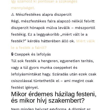
Így számold ki pontosan a szükséges
mennyiséget.
⚠️ Mészfestékes alapra diszperzit
Régi, mészfestékes falra alapozó nélkül felvitt
diszperzit hónapok múlva leválik – mészportól
festékig. Ez a leggyakoribb „miért vált le a
festék?” kérdés hátterében álló ok.
Miért válik
le a festék a falról?
🔒 Cseppek és lefolyás
Túl sok festék a hengeren, egyenetlen terítés,
vagy a túl gyors munka cseppeket és
lefolyásmintákat hagy. Száradás után ezek csak
csiszolással tüntethetők el – ami megint csak
festést igényel.
Mikor érdemes házilag festeni,
és mikor hívj szakembert?
Nem minden helyzet egyforma. A döntést az