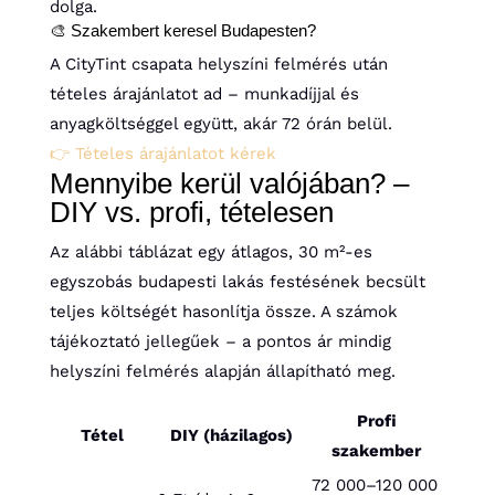
dolga.
🎨 Szakembert keresel Budapesten?
A CityTint csapata helyszíni felmérés után
tételes árajánlatot ad – munkadíjjal és
anyagköltséggel együtt, akár 72 órán belül.
👉 Tételes árajánlatot kérek
Mennyibe kerül valójában? –
DIY vs. profi, tételesen
Az alábbi táblázat egy átlagos, 30 m²-es
egyszobás budapesti lakás festésének becsült
teljes költségét hasonlítja össze. A számok
tájékoztató jellegűek – a pontos ár mindig
helyszíni felmérés alapján állapítható meg.
Profi
Tétel
DIY (házilagos)
szakember
72 000–120 000