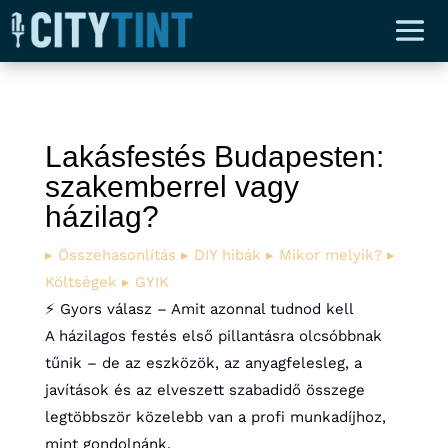
Lakásfestés Budapesten:
szakemberrel vagy
házilag?
▸ Összehasonlítás
▸ DIY hibák
▸ Mikor melyik?
▸
Költségek
▸ GYIK
⚡ Gyors válasz – Amit azonnal tudnod kell
A házilagos festés első pillantásra olcsóbbnak
tűnik – de az eszközök, az anyagfelesleg, a
javítások és az elveszett szabadidő összege
legtöbbször közelebb van a profi munkadíjhoz,
mint gondolnánk.