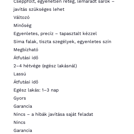
Cseppfolt, egyenetlen réteg, lemaradt sarok –
javítás szükséges lehet
Változó
Minőség
Egyenletes, precíz – tapasztalt kézzel
Sima falak, tiszta szegélyek, egyenletes szín
Megbízható
Átfutási idő
2–4 hétvége (egész lakásnál)
Lassú
Átfutási idő
Egész lakás: 1–3 nap
Gyors
Garancia
Nincs – a hibák javítása saját feladat
Nincs
Garancia