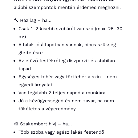
alábbi szempontok mentén érdemes meghozni.
🔨 Házilag – ha…
Csak 1–2 kisebb szobáról van szó (max. 25–30
m²)
A falak jó állapotban vannak, nincs szükség
glettelésre
Az előző festékréteg diszperzit és stabilan
tapad
Egységes fehér vagy törtfehér a szín – nem
egyedi árnyalat
Van legalább 2 teljes napod a munkára
Jó a kézügyességed és nem zavar, ha nem
tökéletes a végeredmény
🎨 Szakembert hívj – ha…
Több szoba vagy egész lakás festendő