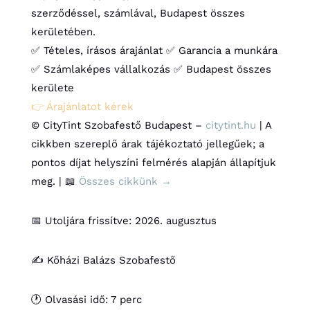
szerződéssel, számlával, Budapest összes
kerületében.
✅ Tételes, írásos árajánlat
✅ Garancia a munkára
✅ Számlaképes vállalkozás
✅ Budapest összes
kerülete
👉 Árajánlatot kérek
© CityTint Szobafestő Budapest –
citytint.hu
| A
cikkben szereplő árak tájékoztató jellegűek; a
pontos díjat helyszíni felmérés alapján állapítjuk
meg. | 📖
Összes cikkünk →
📅 Utoljára frissítve: 2026. augusztus
✍️ Kőházi Balázs Szobafestő
🕐 Olvasási idő: 7 perc