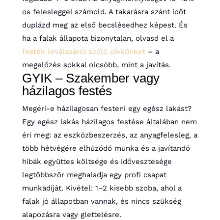
os felesleggel számold. A takarásra szánt időt
duplázd meg az első becslésedhez képest. És
ha a falak állapota bizonytalan, olvasd el a
festék leválásáról szóló cikkünket
– a
megelőzés sokkal olcsóbb, mint a javítás.
GYIK – Szakember vagy
házilagos festés
Megéri-e házilagosan festeni egy egész lakást?
Egy egész lakás házilagos festése általában nem
éri meg: az eszközbeszerzés, az anyagfelesleg, a
több hétvégére elhúzódó munka és a javítandó
hibák együttes költsége és idővesztesége
legtöbbször meghaladja egy profi csapat
munkadíját. Kivétel: 1–2 kisebb szoba, ahol a
falak jó állapotban vannak, és nincs szükség
alapozásra vagy glettelésre.