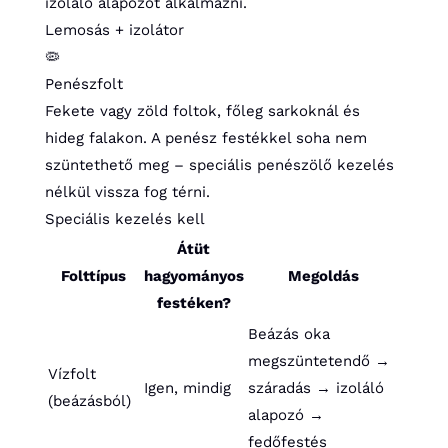
izoláló alapozót alkalmazni.
Lemosás + izolátor
🦠
Penészfolt
Fekete vagy zöld foltok, főleg sarkoknál és
hideg falakon. A penész festékkel soha nem
szüntethető meg – speciális penészölő kezelés
nélkül vissza fog térni.
Speciális kezelés kell
Átüt
Folttípus
hagyományos
Megoldás
festéken?
Beázás oka
megszüntetendő →
Vízfolt
Igen, mindig
száradás → izoláló
(beázásból)
alapozó →
fedőfestés