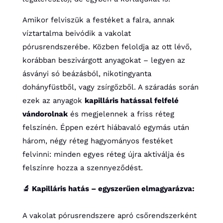
Amikor felviszük a festéket a falra, annak
víztartalma beivódik a vakolat
pórusrendszerébe. Közben feloldja az ott lévő,
korábban beszivárgott anyagokat – legyen az
ásványi só beázásból, nikotingyanta
dohányfüstből, vagy zsírgőzből. A száradás során
ezek az anyagok
kapilláris hatással felfelé
vándorolnak
és megjelennek a friss réteg
felszínén. Éppen ezért hiábavaló egymás után
három, négy réteg hagyományos festéket
felvinni: minden egyes réteg újra aktiválja és
felszínre hozza a szennyeződést.
🔬 Kapilláris hatás – egyszerűen elmagyarázva:
A vakolat pórusrendszere apró csőrendszerként