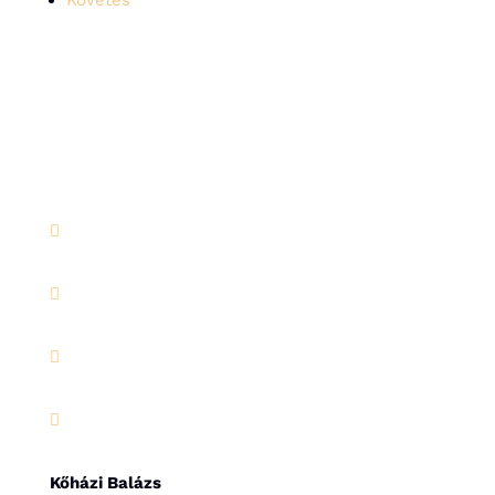
Követés




Kőházi Balázs