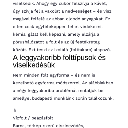
viselkedik. Ahogy egy cukor felszívja a kávét,
úgy szívja fel a vakolat a nedvességet – és viszi
magával felfelé az abban oldódó anyagokat. Ez
ellen csak egyféleképpen lehet védekezni:
kémiai gátat kell képezni, amely elzárja a
pórushálózatot a folt és az új festékréteg
között. Ezt teszi az izoláló (folttakaró) alapozó.
A leggyakoribb folttípusok és
viselkedésük
Nem minden folt egyforma – és nem is
kezelhető egyforma módszerrel. Az alábbiakban
a négy leggyakoribb problémát mutatjuk be,
amellyel budapesti munkáink során találkozunk.
💧
Vízfolt / beázásfolt
Barna, térkép-szerű elszíneződés,