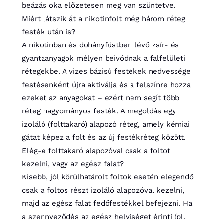
beázás oka előzetesen meg van szüntetve.
Miért látszik át a nikotinfolt még három réteg
festék után is?
A nikotinban és dohányfüstben lévő zsír- és
gyantaanyagok mélyen beivódnak a falfelületi
rétegekbe. A vizes bázisú festékek nedvessége
festésenként újra aktiválja és a felszínre hozza
ezeket az anyagokat – ezért nem segít több
réteg hagyományos festék. A megoldás egy
izoláló (folttakaró) alapozó réteg, amely kémiai
gátat képez a folt és az új festékréteg között.
Elég-e folttakaró alapozóval csak a foltot
kezelni, vagy az egész falat?
Kisebb, jól körülhatárolt foltok esetén elegendő
csak a foltos részt izoláló alapozóval kezelni,
majd az egész falat fedőfestékkel befejezni. Ha
a szennyeződés az egész helyiséget érinti (pl.