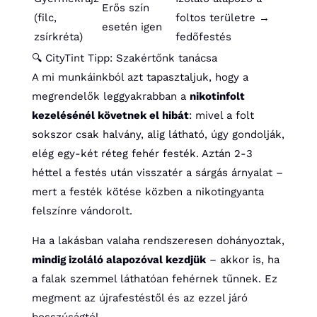
Erős szín
(filc,
foltos területre →
esetén igen
zsírkréta)
fedőfestés
🔍 CityTint Tipp: Szakértőnk tanácsa
A mi munkáinkból azt tapasztaljuk, hogy a
megrendelők leggyakrabban a
nikotinfolt
kezelésénél követnek el hibát
: mivel a folt
sokszor csak halvány, alig látható, úgy gondolják,
elég egy-két réteg fehér festék. Aztán 2-3
héttel a festés után visszatér a sárgás árnyalat –
mert a festék kötése közben a nikotingyanta
felszínre vándorolt.
Ha a lakásban valaha rendszeresen dohányoztak,
mindig izoláló alapozóval kezdjük
– akkor is, ha
a falak szemmel láthatóan fehérnek tűnnek. Ez
megment az újrafestéstől és az ezzel járó