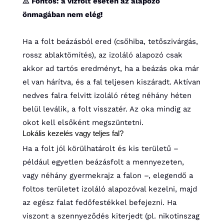
⚠️ Fontos: a vízfolt esetén az alapozó
önmagában nem elég!
Ha a folt beázásból ered (csőhiba, tetőszivárgás,
rossz ablaktömítés), az izoláló alapozó csak
akkor ad tartós eredményt, ha a beázás oka már
el van hárítva, és a fal teljesen kiszáradt. Aktívan
nedves falra felvitt izoláló réteg néhány héten
belül leválik, a folt visszatér. Az oka mindig az
okot kell elsőként megszüntetni.
Lokális kezelés vagy teljes fal?
Ha a folt jól körülhatárolt és kis területű –
például egyetlen beázásfolt a mennyezeten,
vagy néhány gyermekrajz a falon –, elegendő a
foltos területet izoláló alapozóval kezelni, majd
az egész falat fedőfestékkel befejezni. Ha
viszont a szennyeződés kiterjedt (pl. nikotinszag