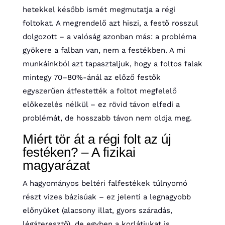
hetekkel később ismét megmutatja a régi
foltokat. A megrendelő azt hiszi, a festő rosszul
dolgozott – a valóság azonban más: a probléma
gyökere a falban van, nem a festékben. A mi
munkáinkból azt tapasztaljuk, hogy a foltos falak
mintegy 70–80%-ánál az előző festők
egyszerűen átfestették a foltot megfelelő
előkezelés nélkül – ez rövid távon elfedi a
problémát, de hosszabb távon nem oldja meg.
Miért tör át a régi folt az új
festéken? – A fizikai
magyarázat
A hagyományos beltéri falfestékek túlnyomó
részt vizes bázisúak – ez jelenti a legnagyobb
előnyüket (alacsony illat, gyors száradás,
légáteresztő), de egyben a korlátjukat is.