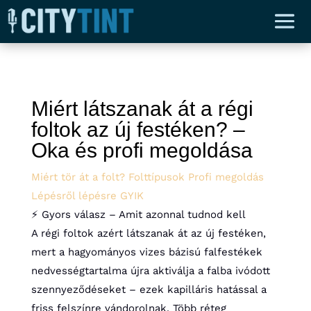
Miért látszanak át a régi
foltok
az új festéken?
–
Oka és profi megoldása
Miért tör át a folt?
Folttípusok
Profi megoldás
Lépésről lépésre
GYIK
⚡ Gyors válasz – Amit azonnal tudnod kell
A régi foltok azért látszanak át az új festéken,
mert a hagyományos vizes bázisú falfestékek
nedvességtartalma újra aktiválja a falba ivódott
szennyeződéseket – ezek kapilláris hatással a
friss felszínre vándorolnak. Több réteg