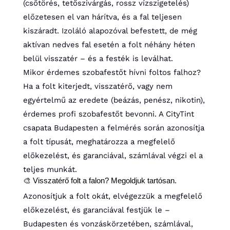
(csőtörés, tetőszivárgás, rossz vízszigetelés)
előzetesen el van hárítva, és a fal teljesen
kiszáradt. Izoláló alapozóval befestett, de még
aktívan nedves fal esetén a folt néhány héten
belül visszatér – és a festék is leválhat.
Mikor érdemes szobafestőt hívni foltos falhoz?
Ha a folt kiterjedt, visszatérő, vagy nem
egyértelmű az eredete (beázás, penész, nikotin),
érdemes profi szobafestőt bevonni. A CityTint
csapata Budapesten a felmérés során azonosítja
a folt típusát, meghatározza a megfelelő
előkezelést, és garanciával, számlával végzi el a
teljes munkát.
🎨 Visszatérő folt a falon? Megoldjuk tartósan.
Azonosítjuk a folt okát, elvégezzük a megfelelő
előkezelést, és garanciával festjük le –
Budapesten és vonzáskörzetében, számlával,