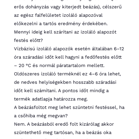
erős dohányzás vagy kiterjedt beázás), célszerű
az egész falfelületet izoláló alapozóval
előkezelni a tartós eredmény érdekében.
Mennyi ideig kell szárítani az izoláló alapozót
festés előtt?
Vízbázisú izoláló alapozók esetén általában 6–12
óra száradási időt kell hagyni a fedőfestés előtt
– 20 °C és normál páratartalom mellett.
Oldószeres izoláló terméknél ez 4–6 óra lehet,
de nedves helyiségekben hosszabb száradási
időt kell számítani. A pontos időt mindig a
termék adatlapja határozza meg.
A beázásfoltot meg lehet szüntetni festéssel, ha
a csőhiba még megvan?
Nem. A beázásból eredő folt kizárólag akkor
szüntethető meg tartósan, ha a beázás oka