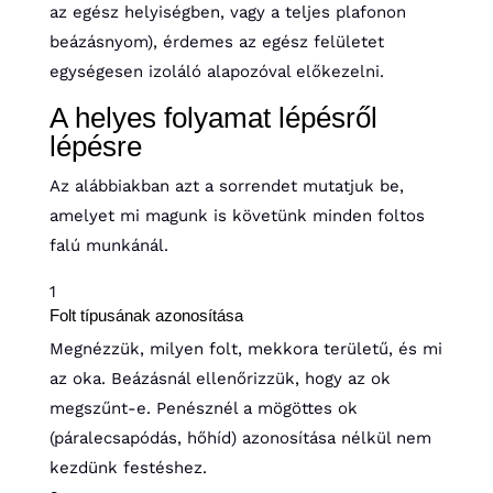
az egész helyiségben, vagy a teljes plafonon
beázásnyom), érdemes az egész felületet
egységesen izoláló alapozóval előkezelni.
A helyes folyamat lépésről
lépésre
Az alábbiakban azt a sorrendet mutatjuk be,
amelyet mi magunk is követünk minden foltos
falú munkánál.
1
Folt típusának azonosítása
Megnézzük, milyen folt, mekkora területű, és mi
az oka. Beázásnál ellenőrizzük, hogy az ok
megszűnt-e. Penésznél a mögöttes ok
(páralecsapódás, hőhíd) azonosítása nélkül nem
kezdünk festéshez.