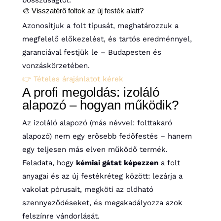
bosszúságtól.
🎨 Visszatérő foltok az új festék alatt?
Azonosítjuk a folt típusát, meghatározzuk a
megfelelő előkezelést, és tartós eredménnyel,
garanciával festjük le – Budapesten és
vonzáskörzetében.
👉 Tételes árajánlatot kérek
A profi megoldás: izoláló
alapozó – hogyan működik?
Az izoláló alapozó (más névvel: folttakaró
alapozó) nem egy erősebb fedőfestés – hanem
egy teljesen más elven működő termék.
Feladata, hogy
kémiai gátat képezzen
a folt
anyagai és az új festékréteg között: lezárja a
vakolat pórusait, megköti az oldható
szennyeződéseket, és megakadályozza azok
felszínre vándorlását.