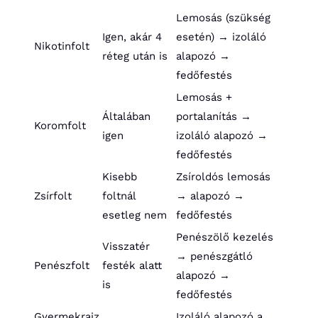
Lemosás (szükség
Igen, akár 4
esetén) → izoláló
Nikotinfolt
réteg után is
alapozó →
fedőfestés
Lemosás +
Általában
portalanítás →
Koromfolt
igen
izoláló alapozó →
fedőfestés
Kisebb
Zsíroldós lemosás
Zsírfolt
foltnál
→ alapozó →
esetleg nem
fedőfestés
Penészölő kezelés
Visszatér
→ penészgátló
Penészfolt
festék alatt
alapozó →
is
fedőfestés
Gyermekrajz
Izoláló alapozó a