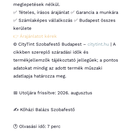
meglepetések nélkül.
✅ Tételes, írásos árajánlat
✅ Garancia a munkára
✅ Számlaképes vállalkozás
✅ Budapest összes
kerülete
👉 Árajánlatot kérek
© CityTint Szobafestő Budapest –
citytint.hu
| A
cikkben szereplő száradási idők és
termékjellemzők tájékoztató jellegűek; a pontos
adatokat mindig az adott termék műszaki
adatlapja határozza meg.
📅 Utoljára frissítve: 2026. augusztus
✍️ Kőházi Balázs Szobafestő
🕐 Olvasási idő: 7 perc