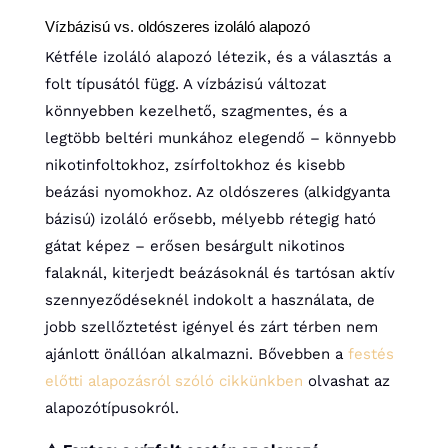
Vízbázisú vs. oldószeres izoláló alapozó
Kétféle izoláló alapozó létezik, és a választás a
folt típusától függ. A vízbázisú változat
könnyebben kezelhető, szagmentes, és a
legtöbb beltéri munkához elegendő – könnyebb
nikotinfoltokhoz, zsírfoltokhoz és kisebb
beázási nyomokhoz. Az oldószeres (alkidgyanta
bázisú) izoláló erősebb, mélyebb rétegig ható
gátat képez – erősen besárgult nikotinos
falaknál, kiterjedt beázásoknál és tartósan aktív
szennyeződéseknél indokolt a használata, de
jobb szellőztetést igényel és zárt térben nem
ajánlott önállóan alkalmazni. Bővebben a
festés
előtti alapozásról szóló cikkünkben
olvashat az
alapozótípusokról.