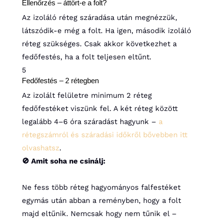
Ellenőrzés – áttört-e a folt?
Az izoláló réteg száradása után megnézzük,
látszódik-e még a folt. Ha igen, második izoláló
réteg szükséges. Csak akkor következhet a
fedőfestés, ha a folt teljesen eltűnt.
5
Fedőfestés – 2 rétegben
Az izolált felületre minimum 2 réteg
fedőfestéket viszünk fel. A két réteg között
legalább 4–6 óra száradást hagyunk –
a
rétegszámról és száradási időkről bővebben itt
olvashatsz
.
🚫 Amit soha ne csinálj:
Ne fess több réteg hagyományos falfestéket
egymás után abban a reményben, hogy a folt
majd eltűnik. Nemcsak hogy nem tűnik el –