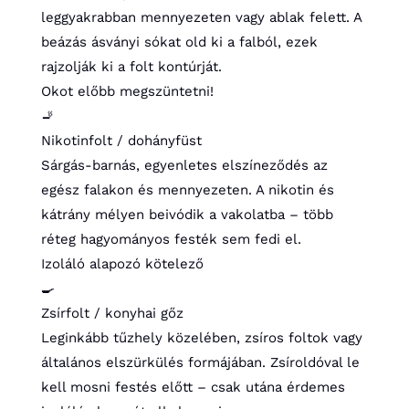
leggyakrabban mennyezeten vagy ablak felett. A
beázás ásványi sókat old ki a falból, ezek
rajzolják ki a folt kontúrját.
Okot előbb megszüntetni!
🚬
Nikotinfolt / dohányfüst
Sárgás-barnás, egyenletes elszíneződés az
egész falakon és mennyezeten. A nikotin és
kátrány mélyen beivódik a vakolatba – több
réteg hagyományos festék sem fedi el.
Izoláló alapozó kötelező
🍳
Zsírfolt / konyhai gőz
Leginkább tűzhely közelében, zsíros foltok vagy
általános elszürkülés formájában. Zsíroldóval le
kell mosni festés előtt – csak utána érdemes