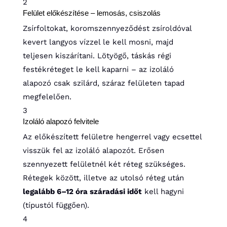
2
Felület előkészítése – lemosás, csiszolás
Zsírfoltokat, koromszennyeződést zsíroldóval
kevert langyos vízzel le kell mosni, majd
teljesen kiszárítani. Lötyögő, táskás régi
festékréteget le kell kaparni – az izoláló
alapozó csak szilárd, száraz felületen tapad
megfelelően.
3
Izoláló alapozó felvitele
Az előkészített felületre hengerrel vagy ecsettel
visszük fel az izoláló alapozót. Erősen
szennyezett felületnél két réteg szükséges.
Rétegek között, illetve az utolsó réteg után
legalább 6–12 óra száradási időt
kell hagyni
(típustól függően).
4