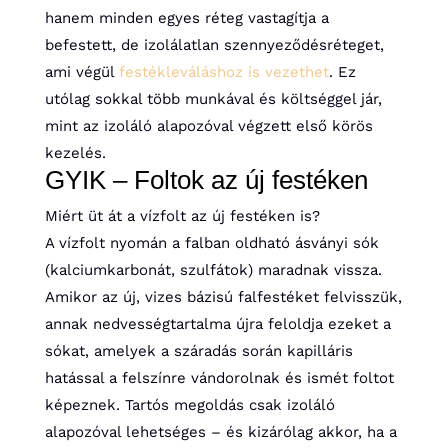
hanem minden egyes réteg vastagítja a
befestett, de izolálatlan szennyeződésréteget,
ami végül
festékleváláshoz is vezethet
. Ez
utólag sokkal több munkával és költséggel jár,
mint az izoláló alapozóval végzett első körös
kezelés.
GYIK – Foltok az új festéken
Miért üt át a vízfolt az új festéken is?
A vízfolt nyomán a falban oldható ásványi sók
(kalciumkarbonát, szulfátok) maradnak vissza.
Amikor az új, vizes bázisú falfestéket felvisszük,
annak nedvességtartalma újra feloldja ezeket a
sókat, amelyek a száradás során kapilláris
hatással a felszínre vándorolnak és ismét foltot
képeznek. Tartós megoldás csak izoláló
alapozóval lehetséges – és kizárólag akkor, ha a