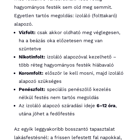
hagyományos festék sem old meg semmit.
Egyetlen tartós megoldás: izoláló (folttakaró)
alapozó.
Vízfolt:
csak akkor oldható meg véglegesen,
ha a beázás oka előzetesen meg van
szüntetve
Nikotinfolt:
izoláló alapozóval kezelhető –
több réteg hagyományos festék hiábavaló
Koromfolt:
először le kell mosni, majd izoláló
alapozó szükséges
Penészfolt:
speciális penészölő kezelés
nélkül festés nem tartós megoldás
Az izoláló alapozó száradási ideje
6–12 óra
,
utána jöhet a fedőfestés
Az egyik leggyakoribb bosszantó tapasztalat
lakásfestésnél: a frissen lefestett fal napokkal,