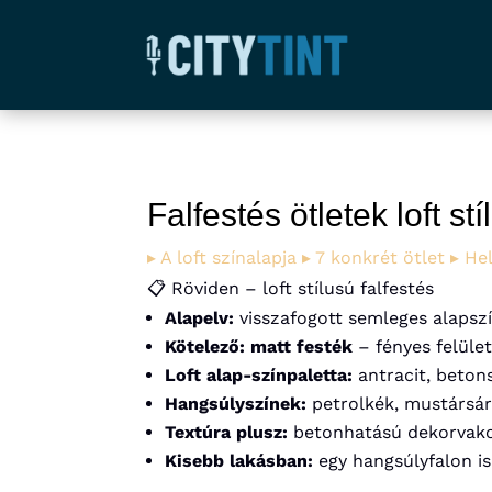
Falfestés ötletek loft st
▸ A loft színalapja
▸ 7 konkrét ötlet
▸ He
📋 Röviden – loft stílusú falfestés
Alapelv:
visszafogott semleges alapszí
Kötelező:
matt festék
– fényes felület
Loft alap-színpaletta:
antracit, betons
Hangsúlyszínek:
petrolkék, mustársárg
Textúra plusz:
betonhatású dekorvakola
Kisebb lakásban:
egy hangsúlyfalon is