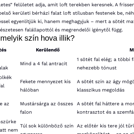
es” felületet adja, amit loft terekben keresnek. A frissen 
 belső kerületi bérházi falat loft stílusban festenek be, 
éssel egyenlítjük ki, hanem meghagyjuk – mert a sötét ma
rmészetesen falállapottól és megrendelői igénytől függ.
melyik szín hova illik?
tés
Kerülendő
M
1 sötét fal elég; a többi
Mind a 4 fal antracit
alak
nehezebb tónust
olkék
Fekete mennyezet kis
A sötét szín az ágy mögö
al
hálóban
klasszikus megoldás
e az
Mustársárga az összes
A sötét fal háttere a mo
falon
kontrasztot és a szemfá
nszürke
Túl sok különböző szín
Az előtér kis tere jól tű
iatt nem