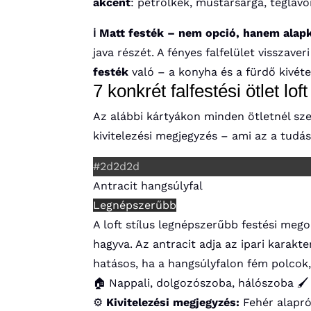
akcent
: petrolkék, mustársárga, téglavö
ℹ️ Matt festék – nem opció, hanem ala
java részét. A fényes falfelület visszave
festék
való – a konyha és a fürdő kivéte
7 konkrét falfestési ötlet lof
Az alábbi kártyákon minden ötletnél szer
kivitelezési megjegyzés – ami az a tudás
#2d2d2d
Antracit hangsúlyfal
Legnépszerűbb
A loft stílus legnépszerűbb festési megol
hagyva. Az antracit adja az ipari karakt
hatásos, ha a hangsúlyfalon fém polcok,
🏠 Nappali, dolgozószoba, hálószoba
🖌
⚙️
Kivitelezési megjegyzés:
Fehér alapró