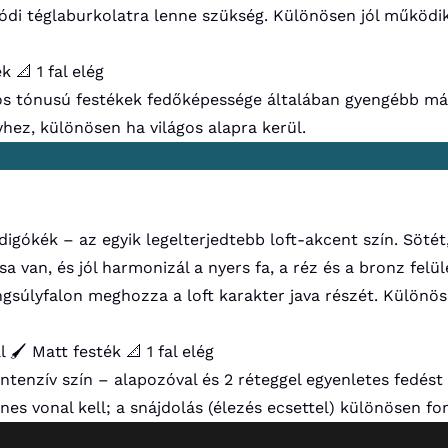
lódi téglaburkolatra lenne szükség. Különösen jól működi
ék
📐 1 fal elég
os tónusú festékek fedőképessége általában gyengébb más
hez, különösen ha világos alapra kerül.
digókék – az egyik legelterjedtebb loft-akcent szín. Sötét
 van, és jól harmonizál a nyers fa, a réz és a bronz felü
ngsúlyfalon meghozza a loft karakter java részét. Különös
l
🖌️ Matt festék
📐 1 fal elég
intenzív szín – alapozóval és 2 réteggel egyenletes fedés
es vonal kell; a snájdolás (élezés ecsettel) különösen fon