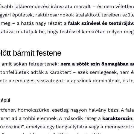
rtósabb lakberendezési irányzata maradt – és nem véletlen
gyári épületek, raktárcsarnokok átalakított tereiben szül
 meg – a hatás nagy részét a
falak színével és textúrájáv
alatával mutatjuk be, hogy festéssel konkrétan milyen m
előtt bármit festene
e, amit sokan félreértenek:
nem a sötét szín önmagában ad
betonfelületek adták a karaktert – ezek semlegesek, nem é
eti: a semleges, visszafogott alapszínek dominálnak, és le
 épül
örtfehér, homokszürke, esetleg nagyon halvány bézs. A fa
tteret ad a többi elemnek. A második réteg a
karakterszín
úzószínei”, amelyek egy hangsúlyfalra vagy a mennyezetr