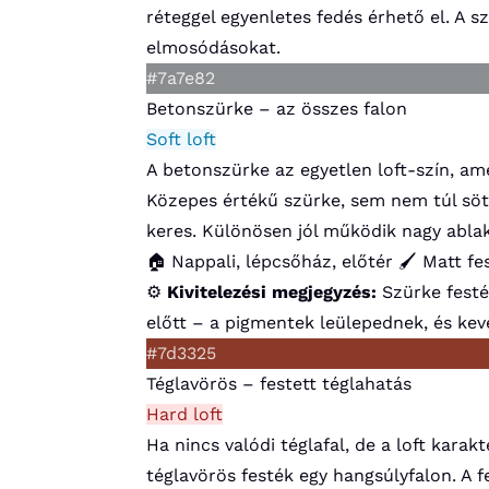
réteggel egyenletes fedés érhető el. A s
elmosódásokat.
#7a7e82
Betonszürke – az összes falon
Soft loft
A betonszürke az egyetlen loft-szín, am
Közepes értékű szürke, sem nem túl söté
keres. Különösen jól működik nagy ablak
🏠 Nappali, lépcsőház, előtér
🖌️ Matt fe
⚙️
Kivitelezési megjegyzés:
Szürke festé
előtt – a pigmentek leülepednek, és keve
#7d3325
Téglavörös – festett téglahatás
Hard loft
Ha nincs valódi téglafal, de a loft kara
téglavörös festék egy hangsúlyfalon. A 