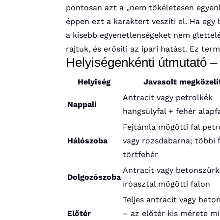
pontosan azt a „nem tökéletesen egyenlet
éppen ezt a karaktert veszíti el. Ha egy
a kisebb egyenetlenségeket nem glettel
rajtuk, és erősíti az ipari hatást. Ez te
Helyiségenkénti útmutató – 
Helyiség
Javasolt megközelí
Antracit vagy petrolkék
Nappali
hangsúlyfal + fehér alapf
Fejtámla mögötti fal petr
Hálószoba
vagy rozsdabarna; többi f
törtfehér
Antracit vagy betonszürk
Dolgozószoba
íróasztal mögötti falon
Teljes antracit vagy beto
Előtér
– az előtér kis mérete m