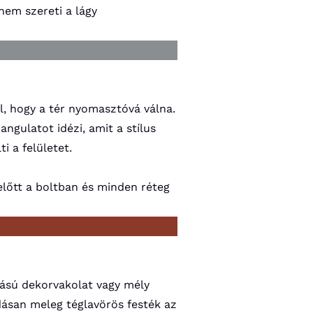
nem szereti a lágy
ül, hogy a tér nyomasztóvá válna.
gulatot idézi, amit a stílus
i a felületet.
előtt a boltban és minden réteg
atású dekorvakolat vagy mély
dásan meleg téglavörös festék az