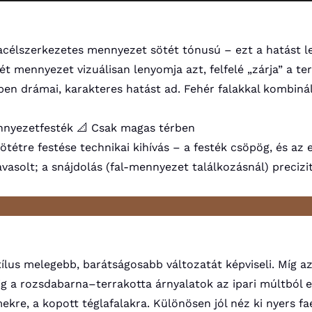
acélszerkezetes mennyezet sötét tónusú – ezt a hatást le
t mennyezet vizuálisan lenyomja azt, felfelé „zárja” a te
en drámai, karakteres hatást ad. Fehér falakkal kombinál
nnyezetfesték
📐 Csak magas térben
tétre festése technikai kihívás – a festék csöpög, és az
vasolt; a snájdolás (fal-mennyezet találkozásnál) precizi
tílus melegebb, barátságosabb változatát képviseli. Míg az
g a rozsdabarna–terrakotta árnyalatok az ipari múltból e
re, a kopott téglafalakra. Különösen jól néz ki nyers fa