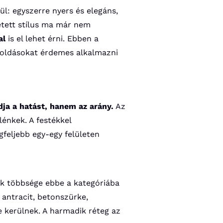
ül: egyszerre nyers és elegáns,
etett stílus ma már nem
al
is el lehet érni. Ebben a
egoldásokat érdemes alkalmazni
ja a hatást, hanem az arány.
Az
lénkek. A festékkel
gfeljebb egy-egy felületen
lak többsége ebbe a kategóriába
: antracit, betonszürke,
e kerülnek. A harmadik réteg az