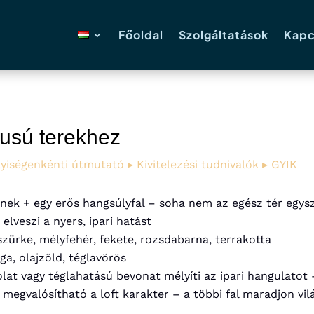
Főoldal
Szolgáltatások
Kapc
ílusú terekhez
lyiségenkénti útmutató
▸ Kivitelezési tudnivalók
▸ GYIK
nek + egy erős hangsúlyfal – soha nem az egész tér egys
 elveszi a nyers, ipari hatást
zürke, mélyfehér, fekete, rozsdabarna, terrakotta
a, olajzöld, téglavörös
t vagy téglahatású bevonat mélyíti az ipari hangulatot – f
 megvalósítható a loft karakter – a többi fal maradjon vil