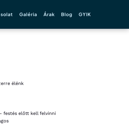
solat
Galéria
Árak
Blog
GYIK
zerre élénk
estés előtt kell felvinni
ágos