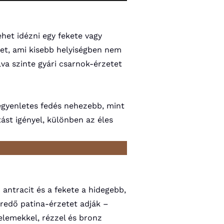
het idézni egy fekete vagy
ret, ami kisebb helyiségben nem
va szinte gyári csarnok-érzetet
 egyenletes fedés nehezebb, mint
tást igényel, különben az éles
 antracit és a fekete a hidegebb,
redő patina-érzetet adják –
elemekkel, rézzel és bronz