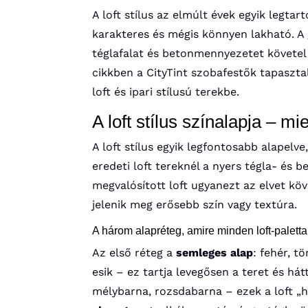
A loft stílus az elmúlt évek egyik legta
karakteres és mégis könnyen lakható. A 
téglafalat és betonmennyezetet követel
cikkben a CityTint szobafestők tapaszt
loft és ipari stílusú terekbe.
A loft stílus színalapja – mi
A loft stílus egyik legfontosabb alapelv
eredeti loft tereknél a nyers tégla- és 
megvalósított loft ugyanezt az elvet köv
jelenik meg erősebb szín vagy textúra.
A három alapréteg, amire minden loft-paletta
Az első réteg a
semleges alap
: fehér, t
esik – ez tartja levegősen a teret és há
mélybarna, rozsdabarna – ezek a loft „h