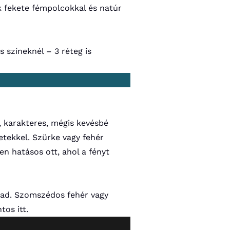
k fekete fémpolcokkal és natúr
 színeknél – 3 réteg is
, karakteres, mégis kevésbé
letekkel. Szürke vagy fehér
en hatásos ott, ahol a fényt
t ad. Szomszédos fehér vagy
tos itt.