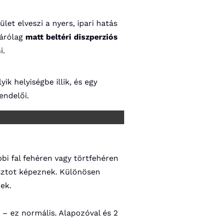
let elveszi a nyers, ipari hatás
zárólag
matt beltéri diszperziós
i.
k helyiségbe illik, és egy
endelői.
bbi fal fehéren vagy törtfehéren
rasztot képeznek. Különösen
ek.
 – ez normális. Alapozóval és 2