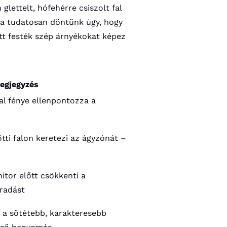
glettelt, hófehérre csiszolt fal
néha tudatosan döntünk úgy, hogy
tt festék szép árnyékokat képez
egjegyzés
 fal fénye ellenpontozza a
tti falon keretezi az ágyzónát –
nitor előtt csökkenti a
radást
ri a sötétebb, karakteresebb