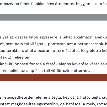
zomszédos fehér falakkal éles átmenetet hagyjon – a loft 
elyet az összes falon egyszerre is lehet alkalmazni anélk
t, sem nem túl világos – pontosan azt a betoncsarnok-han
os terekben, ahol a beáramló természetes fény életre kelt
sték
📐 Teljes tér
knél különösen fontos a festék alapos keverése vásárlás 
rés nélkül az alap és a teli vödör színe eltérhet.
kter elengedhetetlen eleme a tégla, két út járható: téglah
festett megközelítés egyszerűbb, de hatásos: a mély, rozs