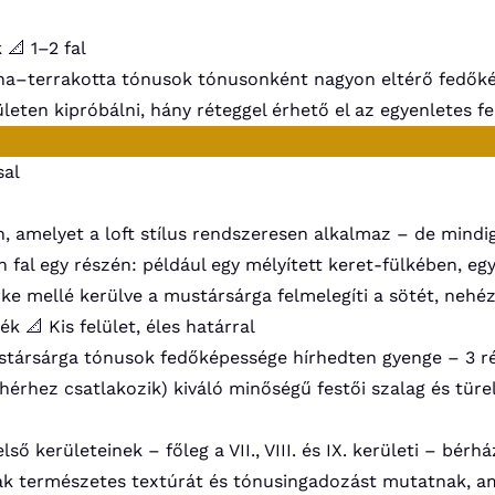
k
📐 1–2 fal
a–terrakotta tónusok tónusonként nagyon eltérő fedőké
leten kipróbálni, hány réteggel érhető el az egyenletes fe
sal
 amelyet a loft stílus rendszeresen alkalmaz – de mindig 
al egy részén: például egy mélyített keret-fülkében, egy 
ürke mellé kerülve a mustársárga felmelegíti a sötét, neh
ték
📐 Kis felület, éles határral
társárga tónusok fedőképessége hírhedten gyenge – 3 ré
hérhez csatlakozik) kiváló minőségű festői szalag és tür
ő kerületeinek – főleg a VII., VIII. és IX. kerületi – bérhá
lak természetes textúrát és tónusingadozást mutatnak, ami