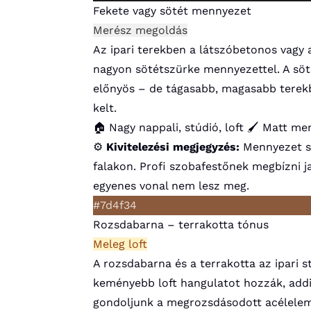
Fekete vagy sötét mennyezet
Merész megoldás
Az ipari terekben a látszóbetonos vagy 
nagyon sötétszürke mennyezettel. A söté
előnyös – de tágasabb, magasabb terekb
kelt.
🏠 Nagy nappali, stúdió, loft
🖌️ Matt me
⚙️
Kivitelezési megjegyzés:
Mennyezet sö
falakon. Profi szobafestőnek megbízni ja
egyenes vonal nem lesz meg.
#7d4f34
Rozsdabarna – terrakotta tónus
Meleg loft
A rozsdabarna és a terrakotta az ipari s
keményebb loft hangulatot hozzák, addi
gondoljunk a megrozsdásodott acélelemek