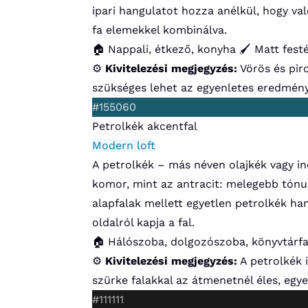
ipari hangulatot hozza anélkül, hogy va
fa elemekkel kombinálva.
🏠 Nappali, étkező, konyha
🖌️ Matt fest
⚙️
Kivitelezési megjegyzés:
Vörös és pir
szükséges lehet az egyenletes eredmény
#155060
Petrolkék akcentfal
Modern loft
A petrolkék – más néven olajkék vagy in
komor, mint az antracit: melegebb tónusa
alapfalak mellett egyetlen petrolkék ha
oldalról kapja a fal.
🏠 Hálószoba, dolgozószoba, könyvtárfa
⚙️
Kivitelezési megjegyzés:
A petrolkék 
szürke falakkal az átmenetnél éles, egyen
#111111