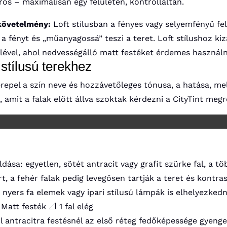
rös – maximálisan egy felületen, kontrolláltan.
pkövetelmény:
Loft stílusban a fényes vagy selyemfényű felü
ri a fényt és „műanyagossá” teszi a teret. Loft stílushoz ki
lével, ahol nedvességálló matt festéket érdemes használn
t stílusú terekhez
epel a szín neve és hozzávetőleges tónusa, a hatása, melyi
, amit a falak előtt állva szoktak kérdezni a CityTint megr
dása: egyetlen, sötét antracit vagy grafit szürke fal, a tö
ert, a fehér falak pedig levegősen tartják a teret és kont
 nyers fa elemek vagy ipari stílusú lámpák is elhelyezkedn
️ Matt festék
📐 1 fal elég
l antracitra festésnél az első réteg fedőképessége gyenge