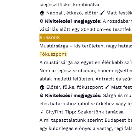
kiegészítőkkel kombinálva.
🏠 Nappali, étkező, előtér
🖌️ Matt festé
⚙️
Kivitelezési megjegyzés:
A rozsdabarn
vásárlás előtt egy 30×30 cm-es tesztfelü
#b58008
Mustársárga – kis területen, nagy hatás
Fókuszpont
A mustársárga az egyetlen élénkebb szín,
Nem az egész szobában, hanem egyetlen f
ablak melletti felületen. Antracit és sz
🏠 Előtér, fülke, fókuszpont
🖌️ Matt fes
⚙️
Kivitelezési megjegyzés:
Sárga és mus
éles határokhoz (ahol szürkéhez vagy fe
💡 CityTint Tipp: Szakértőnk tanácsa
A mi tapasztalatunk szerint Budapest bels
egy különleges előnye: a vastag, régi fa