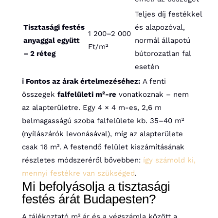
Teljes díj festékkel
Tisztasági festés
és alapozóval,
1 200–2 000
anyaggal együtt
normál állapotú
Ft/m²
– 2 réteg
bútorozatlan fal
esetén
ℹ️ Fontos az árak értelmezéséhez:
A fenti
összegek
falfelületi m²-re
vonatkoznak – nem
az alapterületre. Egy 4 × 4 m-es, 2,6 m
belmagasságú szoba falfelülete kb. 35–40 m²
(nyílászárók levonásával), míg az alapterülete
csak 16 m². A festendő felület kiszámításának
részletes módszeréről bővebben:
így számold ki,
mennyi festékre van szükséged
.
Mi befolyásolja a tisztasági
festés árát Budapesten?
A tájékoztató m² ár és a végszámla között a