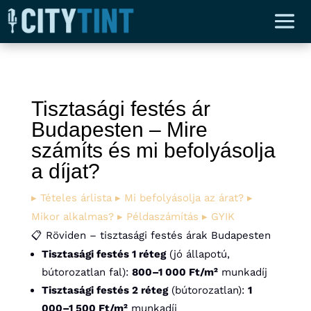
Tisztasági festés ár
Budapesten – Mire
számíts és mi befolyásolja
a díjat?
▸ Tételes árlista
▸ Mi befolyásolja az árat?
▸
Mikor alkalmas?
▸ Példaszámítás
▸ GYIK
📋 Röviden – tisztasági festés árak Budapesten
Tisztasági festés 1 réteg
(jó állapotú,
bútorozatlan fal):
800–1 000 Ft/m²
munkadíj
Tisztasági festés 2 réteg
(bútorozatlan):
1
000–1 500 Ft/m²
munkadíj