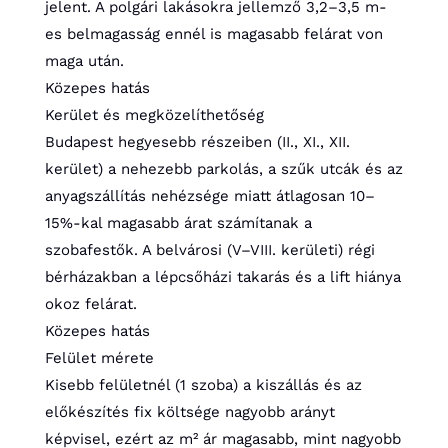
jelent. A polgári lakásokra jellemző 3,2–3,5 m-
es belmagasság ennél is magasabb felárat von
maga után.
Közepes hatás
Kerület és megközelíthetőség
Budapest hegyesebb részeiben (II., XI., XII.
kerület) a nehezebb parkolás, a szűk utcák és az
anyagszállítás nehézsége miatt átlagosan 10–
15%-kal magasabb árat számítanak a
szobafestők. A belvárosi (V–VIII. kerületi) régi
bérházakban a lépcsőházi takarás és a lift hiánya
okoz felárat.
Közepes hatás
Felület mérete
Kisebb felületnél (1 szoba) a kiszállás és az
előkészítés fix költsége nagyobb arányt
képvisel, ezért az m² ár magasabb, mint nagyobb