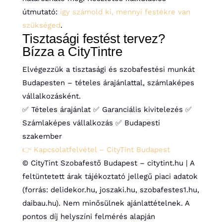
útmutató:
így számold ki, mennyi festékre van
szükséged
.
Tisztasági festést tervez?
Bízza a CityTintre
Elvégezzük a tisztasági és szobafestési munkát
Budapesten – tételes árajánlattal, számlaképes
vállalkozásként.
✅ Tételes árajánlat
✅ Garanciális kivitelezés
✅
Számlaképes vállalkozás
✅ Budapesti
szakember
👉 Kapcsolatfelvétel – CityTint Budapest
© CityTint Szobafestő Budapest – citytint.hu | A
feltüntetett árak tájékoztató jellegű piaci adatok
(forrás: delidekor.hu, joszaki.hu, szobafestes1.hu,
daibau.hu). Nem minősülnek ajánlattételnek. A
pontos díj helyszíni felmérés alapján