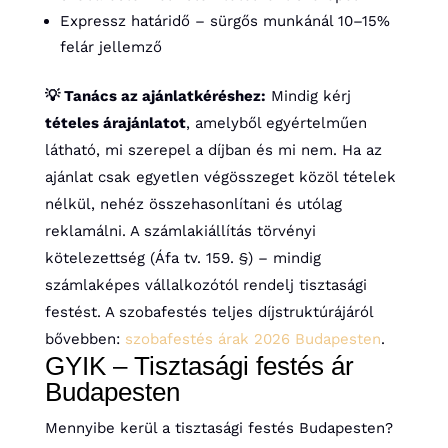
Expressz határidő – sürgős munkánál 10–15%
felár jellemző
💡 Tanács az ajánlatkéréshez:
Mindig kérj
tételes árajánlatot
, amelyből egyértelműen
látható, mi szerepel a díjban és mi nem. Ha az
ajánlat csak egyetlen végösszeget közöl tételek
nélkül, nehéz összehasonlítani és utólag
reklamálni. A számlakiállítás törvényi
kötelezettség (Áfa tv. 159. §) – mindig
számlaképes vállalkozótól rendelj tisztasági
festést. A szobafestés teljes díjstruktúrájáról
bővebben:
szobafestés árak 2026 Budapesten
.
GYIK – Tisztasági festés ár
Budapesten
Mennyibe kerül a tisztasági festés Budapesten?