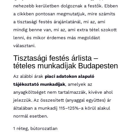
nehezebb kerületben dolgoznak a festők. Ebben
a cikkben pontosan megmutatjuk, mire számíts
a tisztasági festés árajánlatánál, mi az, ami
mindig benne van, mi az, ami extra tétel szokott
lenni, és mikor érdemes más megoldást
választani.
Tisztasági festés árlista –
tételes munkadíjak Budapesten
Az alábbi árak
piaci adatokon alapuló
tájékoztató munkadíjak
, amelyek az
anyagköltséget nem tartalmazzák, kivéve ahol
jelezzük. Az összesített (anyaggal együttes) ár
általában a munkadíj 115–125%-a körül alakul
normál esetben.
1 réteg, bútorozatlan