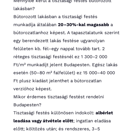
Mennyibe kerül a tisztasági festés bútorozott
lakásban?
Bútorozott lakásban a tisztasági festés
munkadíja általában
20–30%-kal magasabb
a
bútorozatlanhoz képest. A tapasztalatunk szerint
egy berendezett lakás festése ugyanolyan
felületen kb. fél–egy nappal tovább tart. 2
réteges tisztasági festésnél ez 1 300–2 000
Ft/m² munkadíjt jelent Budapesten. Egész lakás
esetén (50–80 m² falfelület) ez 15 000–40 000
Ft plusz kiadást jelenthet a bútorozatlan
verzióhoz képest.
Mikor érdemes tisztasági festést rendelni
Budapesten?
Tisztasági festés különösen indokolt:
albérlet
leadása vagy átvétele előtt
; ingatlan eladása
előtt; költözés után; és rendszeres, 3–5