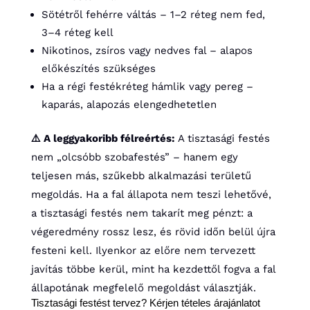
Sötétről fehérre váltás – 1–2 réteg nem fed,
3–4 réteg kell
Nikotinos, zsíros vagy nedves fal – alapos
előkészítés szükséges
Ha a régi festékréteg hámlik vagy pereg –
kaparás, alapozás elengedhetetlen
⚠️ A leggyakoribb félreértés:
A tisztasági festés
nem „olcsóbb szobafestés” – hanem egy
teljesen más, szűkebb alkalmazási területű
megoldás. Ha a fal állapota nem teszi lehetővé,
a tisztasági festés nem takarít meg pénzt: a
végeredmény rossz lesz, és rövid időn belül újra
festeni kell. Ilyenkor az előre nem tervezett
javítás többe kerül, mint ha kezdettől fogva a fal
állapotának megfelelő megoldást választják.
Tisztasági festést tervez? Kérjen tételes árajánlatot