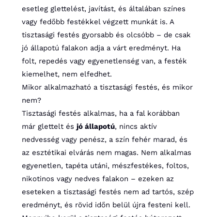
esetleg glettelést, javítást, és általában színes
vagy fedőbb festékkel végzett munkát is. A
tisztasági festés gyorsabb és olcsóbb – de csak
jó állapotú falakon adja a várt eredményt. Ha
folt, repedés vagy egyenetlenség van, a festék
kiemelhet, nem elfedhet.
Mikor alkalmazható a tisztasági festés, és mikor
nem?
Tisztasági festés alkalmas, ha a fal korábban
már glettelt és
jó állapotú
, nincs aktív
nedvesség vagy penész, a szín fehér marad, és
az esztétikai elvárás nem magas. Nem alkalmas
egyenetlen, tapéta utáni, mészfestékes, foltos,
nikotinos vagy nedves falakon – ezeken az
eseteken a tisztasági festés nem ad tartós, szép
eredményt, és rövid időn belül újra festeni kell.