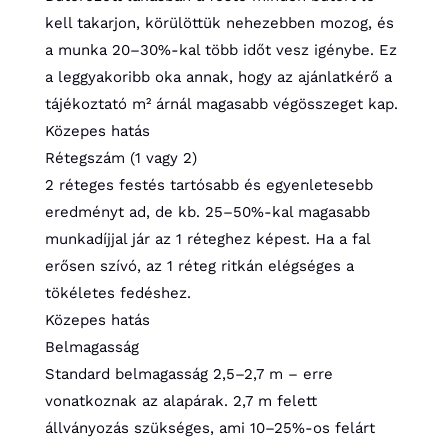
kell takarjon, körülöttük nehezebben mozog, és
a munka 20–30%-kal több időt vesz igénybe. Ez
a leggyakoribb oka annak, hogy az ajánlatkérő a
tájékoztató m² árnál magasabb végösszeget kap.
Közepes hatás
Rétegszám (1 vagy 2)
2 réteges festés tartósabb és egyenletesebb
eredményt ad, de kb. 25–50%-kal magasabb
munkadíjjal jár az 1 réteghez képest. Ha a fal
erősen szívó, az 1 réteg ritkán elégséges a
tökéletes fedéshez.
Közepes hatás
Belmagasság
Standard belmagasság 2,5–2,7 m – erre
vonatkoznak az alapárak. 2,7 m felett
állványozás szükséges, ami 10–25%-os felárt