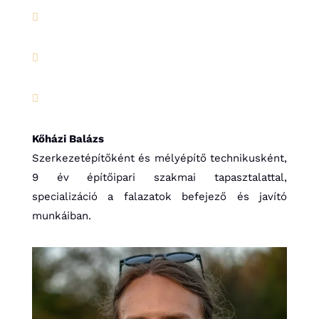



Kőházi Balázs
Szerkezetépítőként és mélyépítő technikusként,
9 év építőipari szakmai tapasztalattal,
specializáció a falazatok befejező és javító
munkáiban.