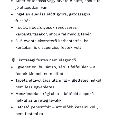
Albérlet leadása vagy átvétele előtt, ahol a fal
jó állapotban van
Ingatlan eladása előtt gyors, gazdaságos
frissítés
Irodák, irodafolyosók rendszeres
karbantartásakor, ahol a fal mindig fehér
3–5 évente visszatérő karbantartás, ha
korábban is diszperziós festék volt
🔴 Tisztasági festés nem elegendő
Egyenetlen, hullámzó, sérült falfelület – a
festék kiemel, nem elfed
Tapéta eltávolítása utáni fal – glettelés nélkül
nem lesz egyenletes
Mészfestékes régi alap – kötőhíd alapozó
nélkül az új réteg leválik
Látható penészfolt – azt előbb kezelni kell,
nem festeni rá