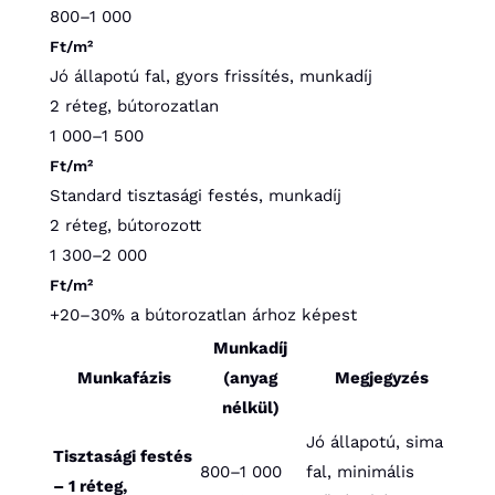
800–1 000
Ft/m²
Jó állapotú fal, gyors frissítés, munkadíj
2 réteg, bútorozatlan
1 000–1 500
Ft/m²
Standard tisztasági festés, munkadíj
2 réteg, bútorozott
1 300–2 000
Ft/m²
+20–30% a bútorozatlan árhoz képest
Munkadíj
Munkafázis
(anyag
Megjegyzés
nélkül)
Jó állapotú, sima
Tisztasági festés
800–1 000
fal, minimális
– 1 réteg,