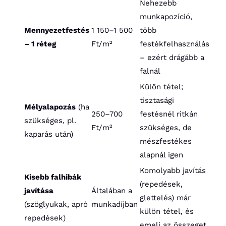
Nehezebb
munkapozíció,
Mennyezetfestés
1 150–1 500
több
– 1 réteg
Ft/m²
festékfelhasználás
– ezért drágább a
falnál
Külön tétel;
tisztasági
Mélyalapozás
(ha
250–700
festésnél ritkán
szükséges, pl.
Ft/m²
szükséges, de
kaparás után)
mészfestékes
alapnál igen
Komolyabb javítás
Kisebb falhibák
(repedések,
javítása
Általában a
glettelés) már
(szöglyukak, apró
munkadíjban
külön tétel, és
repedések)
emeli az összeget