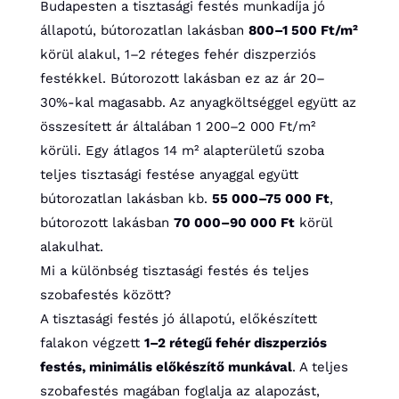
Budapesten a tisztasági festés munkadíja jó
állapotú, bútorozatlan lakásban
800–1 500 Ft/m²
körül alakul, 1–2 réteges fehér diszperziós
festékkel. Bútorozott lakásban ez az ár 20–
30%-kal magasabb. Az anyagköltséggel együtt az
összesített ár általában 1 200–2 000 Ft/m²
körüli. Egy átlagos 14 m² alapterületű szoba
teljes tisztasági festése anyaggal együtt
bútorozatlan lakásban kb.
55 000–75 000 Ft
,
bútorozott lakásban
70 000–90 000 Ft
körül
alakulhat.
Mi a különbség tisztasági festés és teljes
szobafestés között?
A tisztasági festés jó állapotú, előkészített
falakon végzett
1–2 rétegű fehér diszperziós
festés, minimális előkészítő munkával
. A teljes
szobafestés magában foglalja az alapozást,