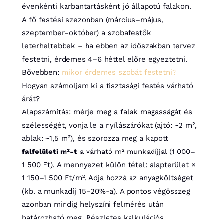
évenkénti karbantartásként jó állapotú falakon.
A fő festési szezonban (március–május,
szeptember–október) a szobafestők
leterheltebbek – ha ebben az időszakban tervez
festetni, érdemes 4–6 héttel előre egyeztetni.
Bővebben:
mikor érdemes szobát festetni?
Hogyan számoljam ki a tisztasági festés várható
árát?
Alapszámítás: mérje meg a falak magasságát és
szélességét, vonja le a nyílászárókat (ajtó: ~2 m²,
ablak: ~1,5 m²), és szorozza meg a kapott
falfelületi m²-t
a várható m² munkadíjjal (1 000–
1 500 Ft). A mennyezet külön tétel: alapterület ×
1 150–1 500 Ft/m². Adja hozzá az anyagköltséget
(kb. a munkadíj 15–20%-a). A pontos végösszeg
azonban mindig helyszíni felmérés után
határozható meg. Részletes kalkulációs