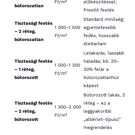
Ft/m²
előkészítéssel;
bútorozatlan
frissítő festés
Standard minőség;
Tisztasági festés
1 000–1 500
egyenletesebb
– 2 réteg,
Ft/m²
fedés, hosszabb
bútorozatlan
élettartam
Letakarás, lassabb
Tisztasági festés
haladás; kb. 20–
1 000–1 300
– 1 réteg,
30% felár a
Ft/m²
bútorozott
bútorozatlanhoz
képest
Bútorozott lakás, 2
Tisztasági festés
réteg – ez a
1 300–2 000
– 2 réteg,
leggyakoribb
Ft/m²
bútorozott
„albérlet-típusú”
megrendelés