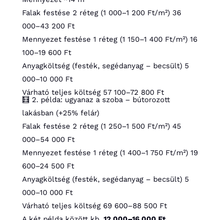
Falak festése 2 réteg (1 000–1 200 Ft/m²)
36
000–43 200 Ft
Mennyezet festése 1 réteg (1 150–1 400 Ft/m²)
16
100–19 600 Ft
Anyagköltség (festék, segédanyag – becsült)
5
000–10 000 Ft
Várható teljes költség
57 100–72 800 Ft
🧮 2. példa: ugyanaz a szoba – bútorozott
lakásban (+25% felár)
Falak festése 2 réteg (1 250–1 500 Ft/m²)
45
000–54 000 Ft
Mennyezet festése 1 réteg (1 400–1 750 Ft/m²)
19
600–24 500 Ft
Anyagköltség (festék, segédanyag – becsült)
5
000–10 000 Ft
Várható teljes költség
69 600–88 500 Ft
A két példa között kb.
12 000–16 000 Ft