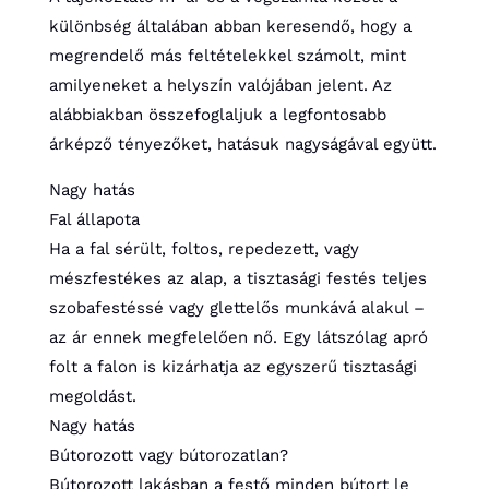
különbség általában abban keresendő, hogy a
megrendelő más feltételekkel számolt, mint
amilyeneket a helyszín valójában jelent. Az
alábbiakban összefoglaljuk a legfontosabb
árképző tényezőket, hatásuk nagyságával együtt.
Nagy hatás
Fal állapota
Ha a fal sérült, foltos, repedezett, vagy
mészfestékes az alap, a tisztasági festés teljes
szobafestéssé vagy glettelős munkává alakul –
az ár ennek megfelelően nő. Egy látszólag apró
folt a falon is kizárhatja az egyszerű tisztasági
megoldást.
Nagy hatás
Bútorozott vagy bútorozatlan?
Bútorozott lakásban a festő minden bútort le