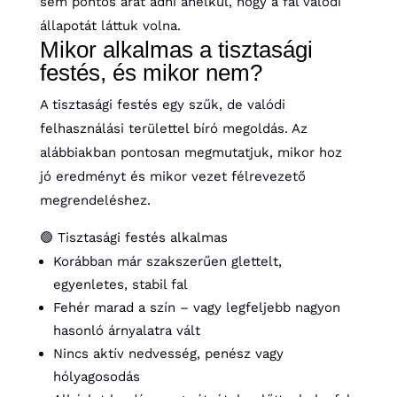
sem pontos árat adni anélkül, hogy a fal valódi
állapotát láttuk volna.
Mikor alkalmas a tisztasági
festés, és mikor nem?
A tisztasági festés egy szűk, de valódi
felhasználási területtel bíró megoldás. Az
alábbiakban pontosan megmutatjuk, mikor hoz
jó eredményt és mikor vezet félrevezető
megrendeléshez.
🟢 Tisztasági festés alkalmas
Korábban már szakszerűen glettelt,
egyenletes, stabil fal
Fehér marad a szín – vagy legfeljebb nagyon
hasonló árnyalatra vált
Nincs aktív nedvesség, penész vagy
hólyagosodás