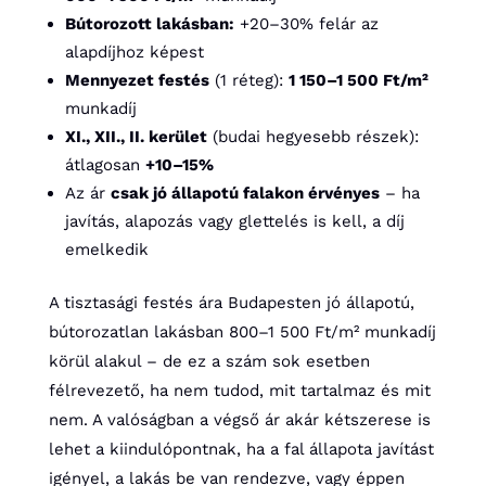
Bútorozott lakásban:
+20–30% felár az
alapdíjhoz képest
Mennyezet festés
(1 réteg):
1 150–1 500 Ft/m²
munkadíj
XI., XII., II. kerület
(budai hegyesebb részek):
átlagosan
+10–15%
Az ár
csak jó állapotú falakon érvényes
– ha
javítás, alapozás vagy glettelés is kell, a díj
emelkedik
A tisztasági festés ára Budapesten jó állapotú,
bútorozatlan lakásban 800–1 500 Ft/m² munkadíj
körül alakul – de ez a szám sok esetben
félrevezető, ha nem tudod, mit tartalmaz és mit
nem. A valóságban a végső ár akár kétszerese is
lehet a kiindulópontnak, ha a fal állapota javítást
igényel, a lakás be van rendezve, vagy éppen