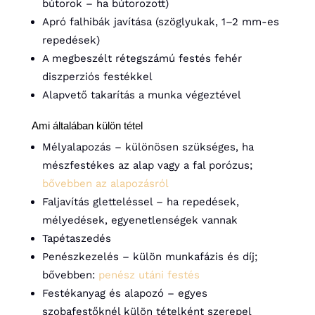
bútorok – ha bútorozott)
Apró falhibák javítása (szöglyukak, 1–2 mm-es
repedések)
A megbeszélt rétegszámú festés fehér
diszperziós festékkel
Alapvető takarítás a munka végeztével
Ami általában külön tétel
Mélyalapozás – különösen szükséges, ha
mészfestékes az alap vagy a fal porózus;
bővebben az alapozásról
Faljavítás gletteléssel – ha repedések,
mélyedések, egyenetlenségek vannak
Tapétaszedés
Penészkezelés – külön munkafázis és díj;
bővebben:
penész utáni festés
Festékanyag és alapozó – egyes
szobafestőknél külön tételként szerepel