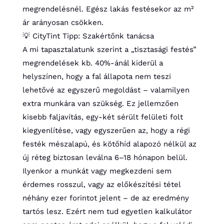
megrendelésnél. Egész lakás festésekor az m²
ár arányosan csökken.
💡 CityTint Tipp: Szakértőnk tanácsa
A mi tapasztalatunk szerint a „tisztasági festés”
megrendelések kb. 40%-ánál kiderül a
helyszínen, hogy a fal állapota nem teszi
lehetővé az egyszerű megoldást – valamilyen
extra munkára van szükség. Ez jellemzően
kisebb faljavítás, egy-két sérült felületi folt
kiegyenlítése, vagy egyszerűen az, hogy a régi
festék mészalapú, és kötőhíd alapozó nélkül az
új réteg biztosan leválna 6–18 hónapon belül.
Ilyenkor a munkát vagy megkezdeni sem
érdemes rosszul, vagy az előkészítési tétel
néhány ezer forintot jelent – de az eredmény
tartós lesz. Ezért nem tud egyetlen kalkulátor