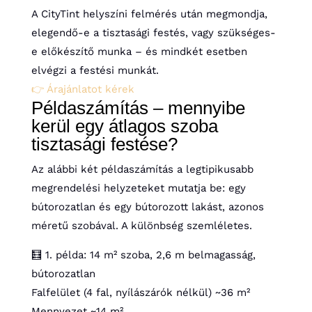
A CityTint helyszíni felmérés után megmondja,
elegendő-e a tisztasági festés, vagy szükséges-
e előkészítő munka – és mindkét esetben
elvégzi a festési munkát.
👉 Árajánlatot kérek
Példaszámítás – mennyibe
kerül egy átlagos szoba
tisztasági festése?
Az alábbi két példaszámítás a legtipikusabb
megrendelési helyzeteket mutatja be: egy
bútorozatlan és egy bútorozott lakást, azonos
méretű szobával. A különbség szemléletes.
🧮 1. példa: 14 m² szoba, 2,6 m belmagasság,
bútorozatlan
Falfelület (4 fal, nyílászárók nélkül)
~36 m²
Mennyezet
~14 m²