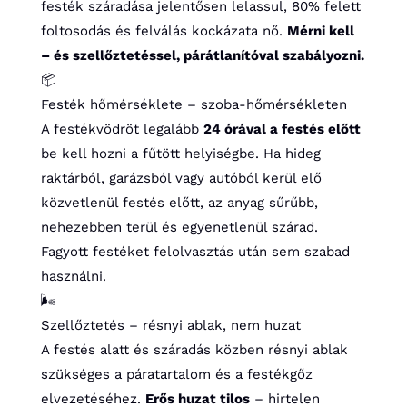
festék száradása jelentősen lelassul, 80% felett
foltosodás és felválás kockázata nő.
Mérni kell
– és szellőztetéssel, párátlanítóval szabályozni.
📦
Festék hőmérséklete – szoba-hőmérsékleten
A festékvödröt legalább
24 órával a festés előtt
be kell hozni a fűtött helyiségbe. Ha hideg
raktárból, garázsból vagy autóból kerül elő
közvetlenül festés előtt, az anyag sűrűbb,
nehezebben terül és egyenetlenül szárad.
Fagyott festéket felolvasztás után sem szabad
használni.
🌬️
Szellőztetés – résnyi ablak, nem huzat
A festés alatt és száradás közben résnyi ablak
szükséges a páratartalom és a festékgőz
elvezetéséhez.
Erős huzat tilos
– hirtelen