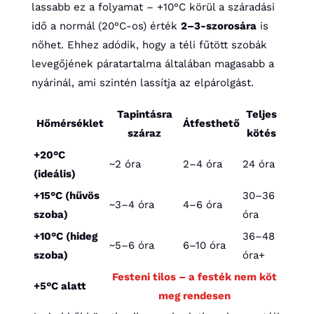
lassabb ez a folyamat – +10°C körül a száradási
idő a normál (20°C-os) érték
2–3-szorosára
is
nőhet. Ehhez adódik, hogy a téli fűtött szobák
levegőjének páratartalma általában magasabb a
nyárinál, ami szintén lassítja az elpárolgást.
Tapintásra
Teljes
Hőmérséklet
Átfesthető
száraz
kötés
+20°C
~2 óra
2–4 óra
24 óra
(ideális)
+15°C (hűvös
30–36
~3–4 óra
4–6 óra
szoba)
óra
+10°C (hideg
36–48
~5–6 óra
6–10 óra
szoba)
óra+
Festeni tilos – a festék nem köt
+5°C alatt
meg rendesen