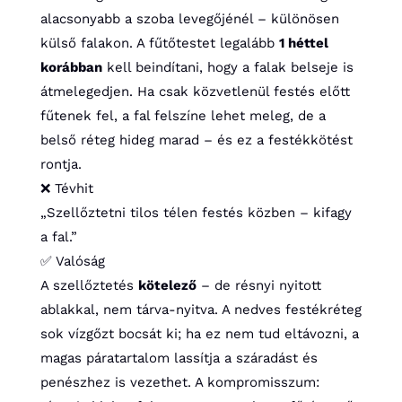
alacsonyabb a szoba levegőjénél – különösen
külső falakon. A fűtőtestet legalább
1 héttel
korábban
kell beindítani, hogy a falak belseje is
átmelegedjen. Ha csak közvetlenül festés előtt
fűtenek fel, a fal felszíne lehet meleg, de a
belső réteg hideg marad – és ez a festékkötést
rontja.
❌ Tévhit
„Szellőztetni tilos télen festés közben – kifagy
a fal.”
✅ Valóság
A szellőztetés
kötelező
– de résnyi nyitott
ablakkal, nem tárva-nyitva. A nedves festékréteg
sok vízgőzt bocsát ki; ha ez nem tud eltávozni, a
magas páratartalom lassítja a száradást és
penészhez is vezethet. A kompromisszum: