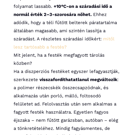
folyamat lassabb.
+10°C-on a száradási idő a
normál érték 2–3-szorosára nőhet.
Ehhez
adódik, hogy a téli fűtött belterek páratartalma
általában magasabb, ami szintén lassítja a
száradást. A részletes száradási időkért:
mitől
lesz tartósabb a festés?
Mit jelent, ha a festék megfagyott tárolás
közben?
Ha a diszperziós festéket egyszer lefagyasztják,
szerkezete
visszafordíthatatlanul megváltozik
:
a polimer részecskék összecsapzódnak, és
alkalmazás után porló, málló, foltosodó
felületet ad. Felolvasztás után sem alkalmas a
fagyott festék használatra. Egyetlen fagyos
éjszaka – nem fűtött garázsban, autóban – elég
a tönkretételéhez. Mindig fagyásmentes, de