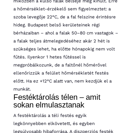
miközben a külső falak belseje még kihűlt. Erre
a hőmérséklet-érzékelő sem figyelmeztet: a
szoba levegője 22°C, de a fal felszíne érintésre
hideg. Budapest belső kerületeinek régi
bérházaiban – ahol a falak 50–80 cm vastagok –
a falak teljes átmelegedéséhez akár 2 hét is
szükséges lehet, ha előtte hónapokig nem volt
fűtés. Ilyenkor 1 hetes fűtéssel is
megpróbálkozunk, de a faltőnél hőmérővel
ellenőrizzük a felület hőmérsékletét festés
előtt. Ha ez +12°C alatt van, nem kezdjük el a
munkát.
Festéktárolás télen – amit
sokan elmulasztanak
A festéktárolás a téli festés egyik
legkönnyebben elkövetett, és egyben
legsúlyosabb hibaforrása. A diszperziós festék