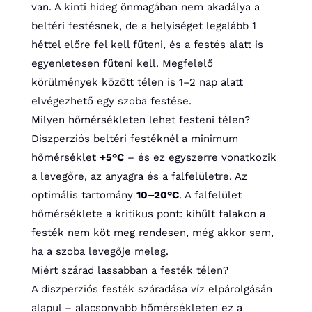
van. A kinti hideg önmagában nem akadálya a
beltéri festésnek, de a helyiséget legalább 1
héttel előre fel kell fűteni, és a festés alatt is
egyenletesen fűteni kell. Megfelelő
körülmények között télen is 1–2 nap alatt
elvégezhető egy szoba festése.
Milyen hőmérsékleten lehet festeni télen?
Diszperziós beltéri festéknél a minimum
hőmérséklet
+5°C
– és ez egyszerre vonatkozik
a levegőre, az anyagra és a falfelületre. Az
optimális tartomány
10–20°C
. A falfelület
hőmérséklete a kritikus pont: kihűlt falakon a
festék nem köt meg rendesen, még akkor sem,
ha a szoba levegője meleg.
Miért szárad lassabban a festék télen?
A diszperziós festék száradása víz elpárolgásán
alapul – alacsonyabb hőmérsékleten ez a