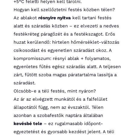
+5°C feletti helyen kell tárolni.
Hogyan kell szellőztetni festés közben télen?
Az ablakot
résnyire nyitva
kell tartani festés
alatt és száradás közben – ez elvezeti a nedves
festékréteg páragőzét és a festékszagot. Erős
huzat kerülendő: hirtelen hőmérséklet-változás
csíkosodást és egyenetlen száradást okoz. A
kompromisszum: résnyi ablak + folyamatos,
egyenletes fűtés egész száradás alatt. A teljesen
zárt, fűtött szoba magas páratartalma lassítja a
száradást.
Olcsóbb-e a téli festés, mint nyáron?
Az ár az elvégzett munkától és a falfelület
állapotától függ, nem az évszaktól. Télen
azonban a szobafestők naptára általában
kevésbé tele
– ez rugalmasabb időpont-
egyeztetést és gyorsabb kezdést jelent. A téli