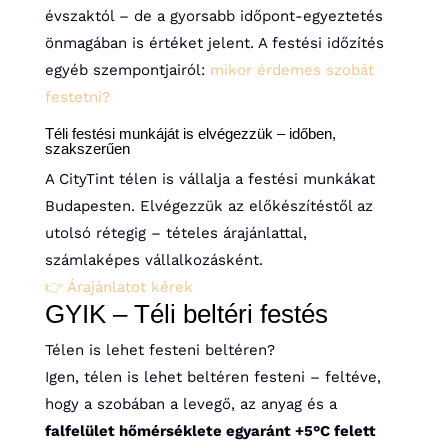
évszaktól – de a gyorsabb időpont-egyeztetés
önmagában is értéket jelent. A festési időzítés
egyéb szempontjairól:
mikor érdemes szobát
festetni?
Téli festési munkáját is elvégezzük – időben,
szakszerűen
A CityTint télen is vállalja a festési munkákat
Budapesten. Elvégezzük az előkészítéstől az
utolsó rétegig – tételes árajánlattal,
számlaképes vállalkozásként.
👉 Árajánlatot kérek
GYIK – Téli beltéri festés
Télen is lehet festeni beltéren?
Igen, télen is lehet beltéren festeni – feltéve,
hogy a szobában a levegő, az anyag és a
falfelület hőmérséklete egyaránt +5°C felett