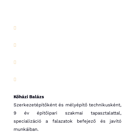




Kőházi Balázs
Szerkezetépítőként és mélyépítő technikusként,
9 év építőipari szakmai tapasztalattal,
specializáció a falazatok befejező és javító
munkáiban.