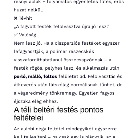
résnyi ablak + folyamatos egyenletes fűtés, erős
huzat nélkül.
❌ Tévhit
„A fagyott festék felolvasztva újra jó lesz.”
✅ Valóság
Nem lesz jó. Ha a diszperziós festéket egyszer
lefagyasztják, a polimer részecskék
visszafordíthatatlanul összecsapzódnak – a
festék rögös, pelyhes lesz, és alkalmazás után
porló, málló, foltos
felületet ad. Felolvasztás és
átkeverés után látszólag normálisnak tűnhet, de
a végeredmény tönkremegy. Egyetlen fagyos
éjszaka elég ehhez.
A téli beltéri festés pontos
feltételei
Az alábbi négy feltétel mindegyikét egyszerre
kell teljesíteni – ha csak egy is hiányzik, az a