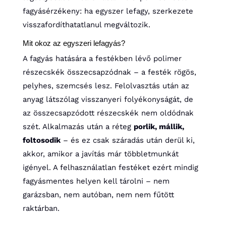
fagyásérzékeny: ha egyszer lefagy, szerkezete
visszafordíthatatlanul megváltozik.
Mit okoz az egyszeri lefagyás?
A fagyás hatására a festékben lévő polimer
részecskék összecsapzódnak – a festék rögös,
pelyhes, szemcsés lesz. Felolvasztás után az
anyag látszólag visszanyeri folyékonyságát, de
az összecsapzódott részecskék nem oldódnak
szét. Alkalmazás után a réteg
porlik, mállik,
foltosodik
– és ez csak száradás után derül ki,
akkor, amikor a javítás már többletmunkát
igényel. A felhasználatlan festéket ezért mindig
fagyásmentes helyen kell tárolni – nem
garázsban, nem autóban, nem nem fűtött
raktárban.