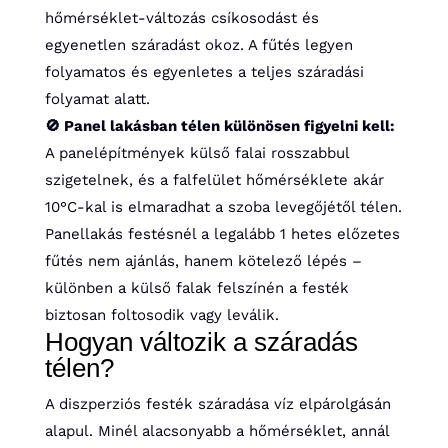
hőmérséklet-változás csíkosodást és
egyenetlen száradást okoz. A fűtés legyen
folyamatos és egyenletes a teljes száradási
folyamat alatt.
🚫 Panel lakásban télen különösen figyelni kell:
A panelépítmények külső falai rosszabbul
szigetelnek, és a falfelület hőmérséklete akár
10°C-kal is elmaradhat a szoba levegőjétől télen.
Panellakás festésnél a legalább 1 hetes előzetes
fűtés nem ajánlás, hanem kötelező lépés –
különben a külső falak felszínén a festék
biztosan foltosodik vagy leválik.
Hogyan változik a száradás
télen?
A diszperziós festék száradása víz elpárolgásán
alapul. Minél alacsonyabb a hőmérséklet, annál