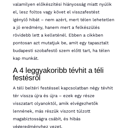
valamilyen előkészítési hiányosság miatt nyúlik
el, lesz foltos vagy követ el visszafestést
igénylő hibát – nem azért, mert télen lehetetlen
a jó eredmény, hanem mert a felkészülés
rövidebb lett a kelleténél. Ebben a cikkben
pontosan azt mutatjuk be, amit egy tapasztalt
budapesti szobafestő szem előtt tart, ha télen
kap munkát.
A 4 leggyakoribb tévhit a téli
festésről
A téli beltéri festéssel kapcsolatban négy tévhit
tér vissza újra és újra – ezek egy része
visszatart olyanoktól, amik elvégezhetők
lennének, más részük viszont túlzott
magabiztosságra csábít, és hibás
végeredményhez vezet.