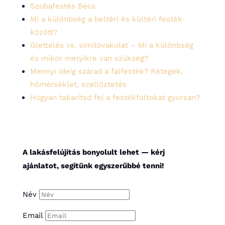
Szobafestés Bécs
Mi a különbség a beltéri és kültéri festék
között?
Glettelés vs. simítóvakolat – Mi a különbség
és mikor melyikre van szükség?
Mennyi ideig szárad a falfesték? Rétegek,
hőmérséklet, szellőztetés
Hogyan takarítsd fel a festékfoltokat gyorsan?
A lakásfelújítás bonyolult lehet — kérj
ajánlatot, segítünk egyszerűbbé tenni!
Név
Email