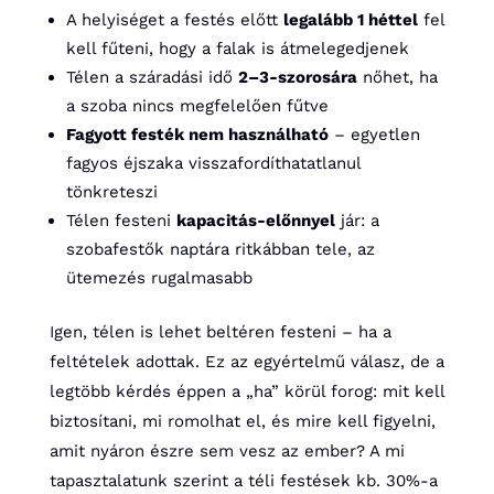
A helyiséget a festés előtt
legalább 1 héttel
fel
kell fűteni, hogy a falak is átmelegedjenek
Télen a száradási idő
2–3-szorosára
nőhet, ha
a szoba nincs megfelelően fűtve
Fagyott festék nem használható
– egyetlen
fagyos éjszaka visszafordíthatatlanul
tönkreteszi
Télen festeni
kapacitás-előnnyel
jár: a
szobafestők naptára ritkábban tele, az
ütemezés rugalmasabb
Igen, télen is lehet beltéren festeni – ha a
feltételek adottak. Ez az egyértelmű válasz, de a
legtöbb kérdés éppen a „ha” körül forog: mit kell
biztosítani, mi romolhat el, és mire kell figyelni,
amit nyáron észre sem vesz az ember? A mi
tapasztalatunk szerint a téli festések kb. 30%-a