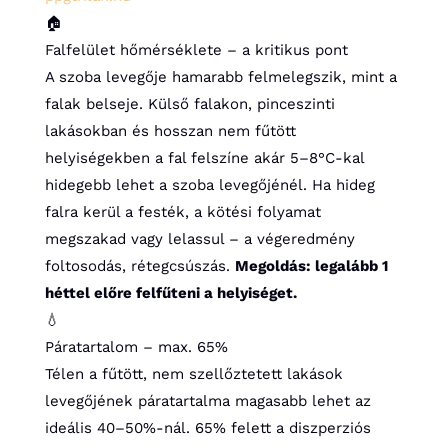
🏠
Falfelület hőmérséklete – a kritikus pont
A szoba levegője hamarabb felmelegszik, mint a
falak belseje. Külső falakon, pinceszinti
lakásokban és hosszan nem fűtött
helyiségekben a fal felszíne akár 5–8°C-kal
hidegebb lehet a szoba levegőjénél. Ha hideg
falra kerül a festék, a kötési folyamat
megszakad vagy lelassul – a végeredmény
foltosodás, rétegcsúszás.
Megoldás: legalább 1
héttel előre felfűteni a helyiséget.
💧
Páratartalom – max. 65%
Télen a fűtött, nem szellőztetett lakások
levegőjének páratartalma magasabb lehet az
ideális 40–50%-nál. 65% felett a diszperziós