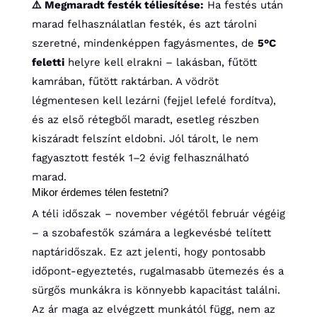
⚠️ Megmaradt festék téliesítése:
Ha festés után
marad felhasználatlan festék, és azt tárolni
szeretné, mindenképpen fagyásmentes, de
5°C
feletti
helyre kell elrakni – lakásban, fűtött
kamrában, fűtött raktárban. A vödröt
légmentesen kell lezárni (fejjel lefelé fordítva),
és az első rétegből maradt, esetleg részben
kiszáradt felszínt eldobni. Jól tárolt, le nem
fagyasztott festék 1–2 évig felhasználható
marad.
Mikor érdemes télen festetni?
A téli időszak – november végétől február végéig
– a szobafestők számára a legkevésbé telített
naptáridőszak. Ez azt jelenti, hogy pontosabb
időpont-egyeztetés, rugalmasabb ütemezés és a
sürgős munkákra is könnyebb kapacitást találni.
Az ár maga az elvégzett munkától függ, nem az