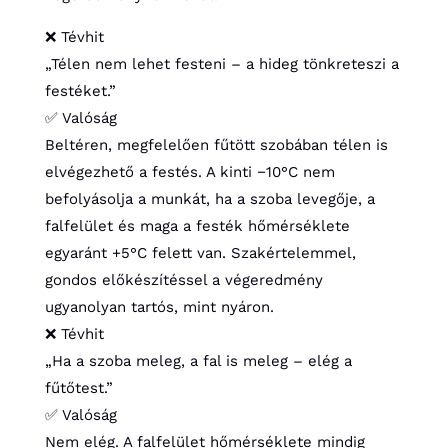
❌ Tévhit
„Télen nem lehet festeni – a hideg tönkreteszi a
festéket.”
✅ Valóság
Beltéren, megfelelően fűtött szobában télen is
elvégezhető a festés. A kinti −10°C nem
befolyásolja a munkát, ha a szoba levegője, a
falfelület és maga a festék hőmérséklete
egyaránt +5°C felett van. Szakértelemmel,
gondos előkészítéssel a végeredmény
ugyanolyan tartós, mint nyáron.
❌ Tévhit
„Ha a szoba meleg, a fal is meleg – elég a
fűtőtest.”
✅ Valóság
Nem elég. A falfelület hőmérséklete mindig