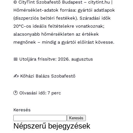
© CityTint Szobafestő Budapest – citytint.hu |
Hőmérséklet-adatok forrása: gyártói adatlapok
(diszperziós beltéri festékek). Száradási idők
20°C-os ideális feltételekre vonatkoznak;
alacsonyabb hőmérsékleten az értékek
megnőnek – mindig a gyártói előírást kövesse.
📅 Utoljára frissítve: 2026. augusztus
✍️ Kőházi Balázs Szobafestő
🕐 Olvasási idő: 7 perc
Keresés
Keresés
Népszerű bejegyzések