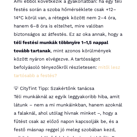
Ami ebből következik a gyakorlatban: ha egy téli
festés során a szoba hőmérséklete csak +12–
14°C körül van, a rétegek között nem 2–4 óra,
hanem 6–8 óra is eltelhet, mire valóban
biztonságos az átfestés. Ez az oka annak, hogy a
téli festési munkák többnyire 1–1,5 nappal
tovább tartanak
, mint azonos körülmények
között nyáron elvégezve. A tartósságot
befolyásoló tényezőkről részletesen:
mitől lesz
tartósabb a festés?
💡 CityTint Tipp: Szakértőnk tanácsa
Téli munkáknál az egyik leggyakoribb hiba, amit
látunk – nem a mi munkáinkban, hanem azoknál
a falaknál, ahol utólag hívnak minket –, hogy a
fűtést csak az előző napon kapcsolják be, és a
festő másnap reggel jó meleg szobában kezd,