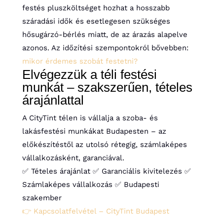
festés pluszköltséget hozhat a hosszabb
száradási idők és esetlegesen szükséges
hősugárzó-bérlés miatt, de az árazás alapelve
azonos. Az időzítési szempontokról bővebben:
mikor érdemes szobát festetni?
Elvégezzük a téli festési
munkát – szakszerűen, tételes
árajánlattal
A CityTint télen is vállalja a szoba- és
lakásfestési munkákat Budapesten – az
előkészítéstől az utolsó rétegig, számlaképes
vállalkozásként, garanciával.
✅ Tételes árajánlat
✅ Garanciális kivitelezés
✅
Számlaképes vállalkozás
✅ Budapesti
szakember
👉 Kapcsolatfelvétel – CityTint Budapest