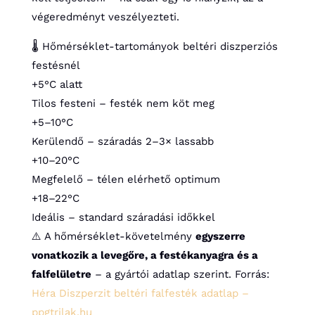
végeredményt veszélyezteti.
🌡️ Hőmérséklet-tartományok beltéri diszperziós
festésnél
+5°C alatt
Tilos festeni – festék nem köt meg
+5–10°C
Kerülendő – száradás 2–3× lassabb
+10–20°C
Megfelelő – télen elérhető optimum
+18–22°C
Ideális – standard száradási időkkel
⚠️ A hőmérséklet-követelmény
egyszerre
vonatkozik a levegőre, a festékanyagra és a
falfelületre
– a gyártói adatlap szerint. Forrás:
Héra Diszperzit beltéri falfesték adatlap –
ppgtrilak.hu