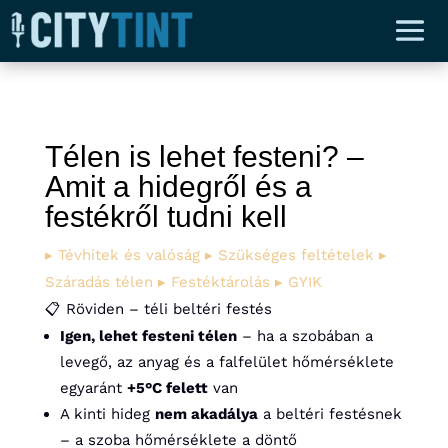
Télen is lehet festeni? –
Amit a hidegről és a
festékről tudni kell
▸ Tévhitek és valóság
▸ Szükséges feltételek
▸
Száradás télen
▸ Festéktárolás
▸ GYIK
📋 Röviden – téli beltéri festés
Igen, lehet festeni télen
– ha a szobában a
levegő, az anyag és a falfelület hőmérséklete
egyaránt
+5°C felett
van
A kinti hideg
nem akadálya
a beltéri festésnek
– a szoba hőmérséklete a döntő