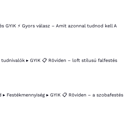
és GYIK ⚡ Gyors válasz – Amit azonnal tudnod kell A
i tudnivalók ▸ GYIK 📋 Röviden – loft stílusú falfestés
nd ▸ Festékmennyiség ▸ GYIK 📋 Röviden – a szobafestés