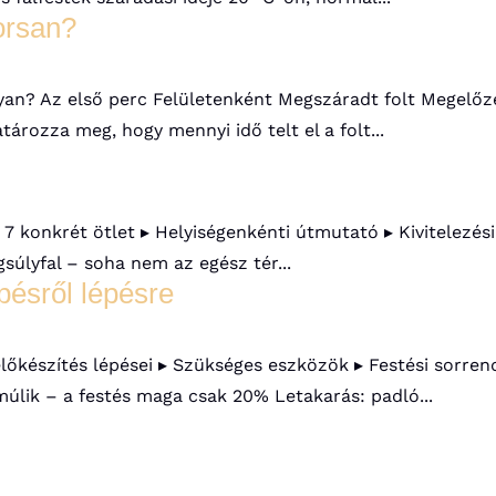
yorsan?
nyan? Az első perc Felületenként Megszáradt folt Megelőz
tározza meg, hogy mennyi idő telt el a folt...
 ▸ 7 konkrét ötlet ▸ Helyiségenkénti útmutató ▸ Kivitelezés
súlyfal – soha nem az egész tér...
pésről lépésre
 előkészítés lépései ▸ Szükséges eszközök ▸ Festési sorre
úlik – a festés maga csak 20% Letakarás: padló...