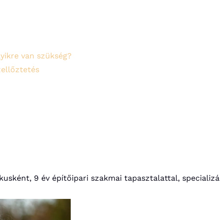
lyikre van szükség?
zellőztetés
sként, 9 év építőipari szakmai tapasztalattal, specializác