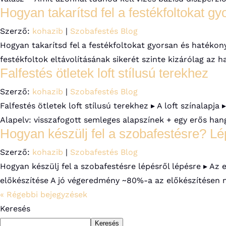
Hogyan takarítsd fel a festékfoltokat g
Szerző:
kohazib
|
Szobafestés Blog
Hogyan takarítsd fel a festékfoltokat gyorsan és hatéko
festékfoltok eltávolításának sikerét szinte kizárólag az ha
Falfestés ötletek loft stílusú terekhez
Szerző:
kohazib
|
Szobafestés Blog
Falfestés ötletek loft stílusú terekhez ▸ A loft színalapja
Alapelv: visszafogott semleges alapszínek + egy erős hang
Hogyan készülj fel a szobafestésre? Lé
Szerző:
kohazib
|
Szobafestés Blog
Hogyan készülj fel a szobafestésre lépésről lépésre ▸ Az
előkészítése A jó végeredmény ~80%-a az előkészítésen m
« Régebbi bejegyzések
Keresés
Keresés