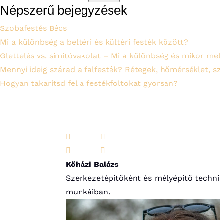
Népszerű bejegyzések
Szobafestés Bécs
Mi a különbség a beltéri és kültéri festék között?
Glettelés vs. simítóvakolat – Mi a különbség és mikor me
Mennyi ideig szárad a falfesték? Rétegek, hőmérséklet, s
Hogyan takarítsd fel a festékfoltokat gyorsan?




Kőházi Balázs
Szerkezetépítőként és mélyépítő techniku
munkáiban.