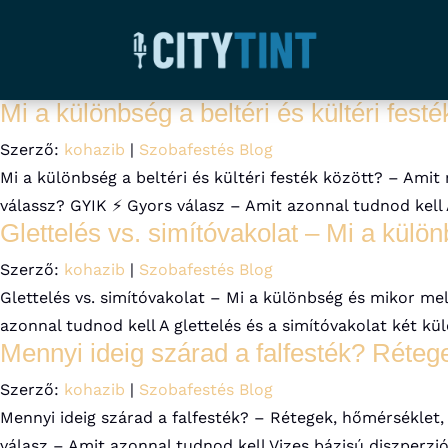
Mi a különbség a beltéri és kültéri festé
Szerző:
kohazib
|
Szobafestés Blog
Mi a különbség a beltéri és kültéri festék között? – Am
válassz? GYIK ⚡ Gyors válasz – Amit azonnal tudnod kell A
Glettelés vs. simítóvakolat – Mi a kül
Szerző:
kohazib
|
Szobafestés Blog
Glettelés vs. simítóvakolat – Mi a különbség és mikor me
azonnal tudnod kell A glettelés és a simítóvakolat két 
Mennyi ideig szárad a falfesték? Rétege
Szerző:
kohazib
|
Szobafestés Blog
Mennyi ideig szárad a falfesték? – Rétegek, hőmérséklet
válasz – Amit azonnal tudnod kell Vizes bázisú diszperziós