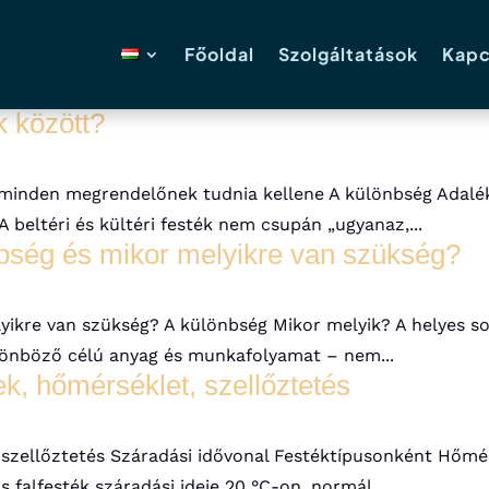
Főoldal
Szolgáltatások
Kapc
k között?
it minden megrendelőnek tudnia kellene A különbség Adalé
 beltéri és kültéri festék nem csupán „ugyanaz,...
önbség és mikor melyikre van szükség?
lyikre van szükség? A különbség Mikor melyik? A helyes s
különböző célú anyag és munkafolyamat – nem...
k, hőmérséklet, szellőztetés
, szellőztetés Száradási idővonal Festéktípusonként Hőm
 falfesték száradási ideje 20 °C-on, normál...