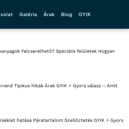
solat
Galéria
Árak
Blog
GYIK
kanyagok Felcserélhető? Speciális felületek Hogyan
orrend Tipikus hibák Árak GYIK ⚡ Gyors válasz – Amit
érséklet hatása Páratartalom Szellőztetés GYIK ⚡ Gyors