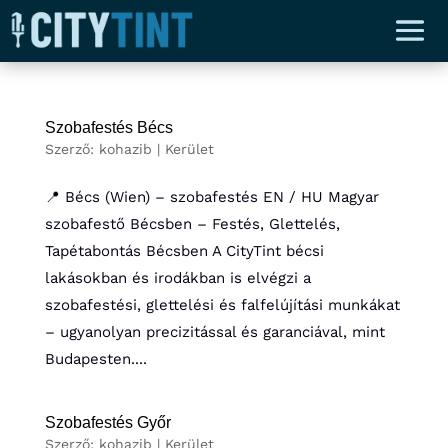
Szobafestés Bécs
Szerző:
kohazib
|
Kerület
📍 Bécs (Wien) – szobafestés EN / HU Magyar
szobafestő Bécsben – Festés, Glettelés,
Tapétabontás Bécsben A CityTint bécsi
lakásokban és irodákban is elvégzi a
szobafestési, glettelési és falfelújítási munkákat
– ugyanolyan precizitással és garanciával, mint
Budapesten....
Szobafestés Győr
Szerző:
kohazib
|
Kerület