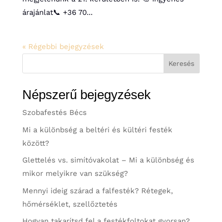
árajánlat📞 +36 70...
« Régebbi bejegyzések
Keresés
Népszerű bejegyzések
Szobafestés Bécs
Mi a különbség a beltéri és kültéri festék
között?
Glettelés vs. simítóvakolat – Mi a különbség és
mikor melyikre van szükség?
Mennyi ideig szárad a falfesték? Rétegek,
hőmérséklet, szellőztetés
Hogyan takarítsd fel a festékfoltokat gyorsan?