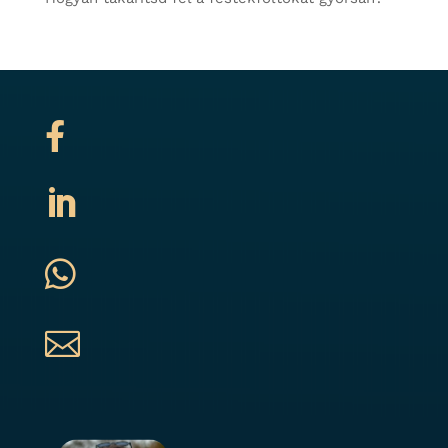



