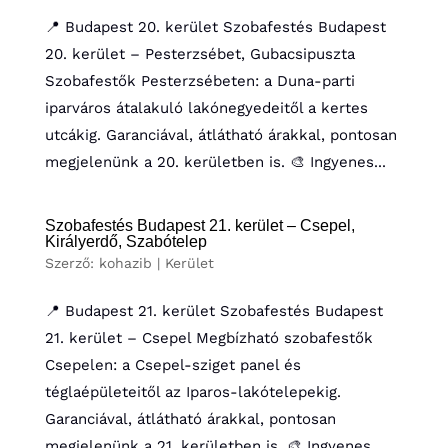
📍 Budapest 20. kerület Szobafestés Budapest
20. kerület – Pesterzsébet, Gubacsipuszta
Szobafestők Pesterzsébeten: a Duna-parti
iparváros átalakuló lakónegyedeitől a kertes
utcákig. Garanciával, átlátható árakkal, pontosan
megjelenünk a 20. kerületben is. 🎨 Ingyenes...
Szobafestés Budapest 21. kerület – Csepel,
Királyerdő, Szabótelep
Szerző:
kohazib
|
Kerület
📍 Budapest 21. kerület Szobafestés Budapest
21. kerület – Csepel Megbízható szobafestők
Csepelen: a Csepel-sziget panel és
téglaépületeitől az Iparos-lakótelepekig.
Garanciával, átlátható árakkal, pontosan
megjelenünk a 21. kerületben is. 🎨 Ingyenes