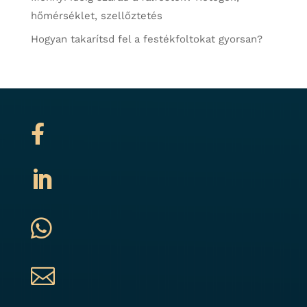
hőmérséklet, szellőztetés
Hogyan takarítsd fel a festékfoltokat gyorsan?



