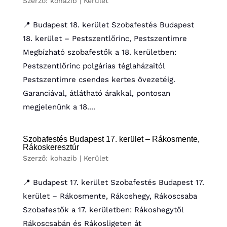
Szerző:
kohazib
|
Kerület
📍 Budapest 18. kerület Szobafestés Budapest
18. kerület – Pestszentlőrinc, Pestszentimre
Megbízható szobafestők a 18. kerületben:
Pestszentlőrinc polgárias téglaházaitól
Pestszentimre csendes kertes övezetéig.
Garanciával, átlátható árakkal, pontosan
megjelenünk a 18....
Szobafestés Budapest 17. kerület – Rákosmente,
Rákoskeresztúr
Szerző:
kohazib
|
Kerület
📍 Budapest 17. kerület Szobafestés Budapest 17.
kerület – Rákosmente, Rákoshegy, Rákoscsaba
Szobafestők a 17. kerületben: Rákoshegytől
Rákoscsabán és Rákosligeten át