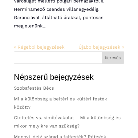
Városliget melletti polgári bérházaktól a
Herminamező csendes villanegyedéig.
Garanciával, átlátható árakkal, pontosan
megjelenünk...
« Régebbi bejegyzések
Újabb bejegyzések »
Keresés
Népszerű bejegyzések
Szobafestés Bécs
Mi a különbség a beltéri és kültéri festék
között?
Glettelés vs. simítóvakolat – Mi a különbség és
mikor melyikre van szükség?
Mennyi ideig szárad a falfesték? Rétegek,