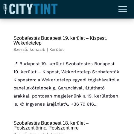
Szobafestés Budapest 19. kerület – Kispest,
Wekerletelep
Szerző:
kohazib
|
Kerület
📍 Budapest 19. kerület Szobafestés Budapest
19. kerület – Kispest, Wekerletelep Szobafestők
Kispesten: a Wekerletelep egyedi téglaházaitól a
panellakótelepekig. Garanciával, átlátható
árakkal, pontosan megjelenünk a 19. kerületben
is. 🎨 Ingyenes árajánlat📞 +36 70 616...
Szobafestés Budapest 18. kerület –
Pestszentlőrinc, Pestszentimre