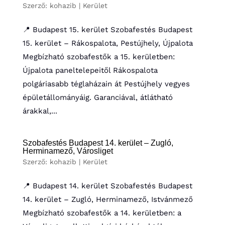
Szerző:
kohazib
|
Kerület
📍 Budapest 15. kerület Szobafestés Budapest
15. kerület – Rákospalota, Pestújhely, Újpalota
Megbízható szobafestők a 15. kerületben:
Újpalota paneltelepeitől Rákospalota
polgáriasabb téglaházain át Pestújhely vegyes
épületállományáig. Garanciával, átlátható
árakkal,...
Szobafestés Budapest 14. kerület – Zugló,
Herminamező, Városliget
Szerző:
kohazib
|
Kerület
📍 Budapest 14. kerület Szobafestés Budapest
14. kerület – Zugló, Herminamező, Istvánmező
Megbízható szobafestők a 14. kerületben: a